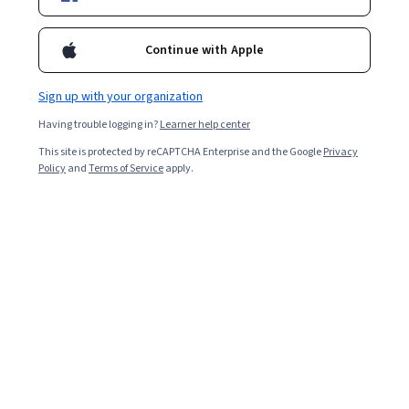
Filter & Sort
Topic
Duration
Learning Prod
Continue with Apple
Sign up with your organization
Having trouble logging in?
Learner help center
…
1
29
30
31
This site is protected by reCAPTCHA Enterprise and the Google
Privacy
Policy
and
Terms of Service
apply.
In summary, here are 0 of our most popular
cursos gratuitos courses