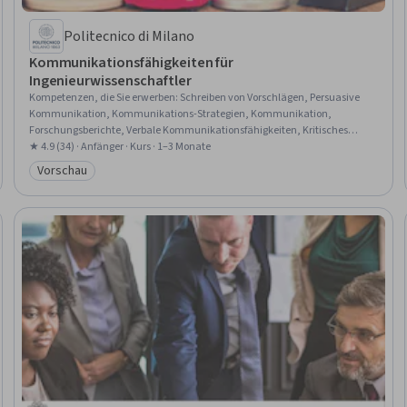
Politecnico di Milano
Kommunikationsfähigkeiten für
Ingenieurwissenschaftler
Kompetenzen, die Sie erwerben
:
Schreiben von Vorschlägen, Persuasive
Kommunikation, Kommunikations-Strategien, Kommunikation,
Forschungsberichte, Verbale Kommunikationsfähigkeiten, Kritisches
Denken, Schreiben von Zuschüssen, Schreiben, Öffentliches Reden
★ 4.9 (34) · Anfänger · Kurs · 1–3 Monate
Vorschau
Kategorie: Vorschau