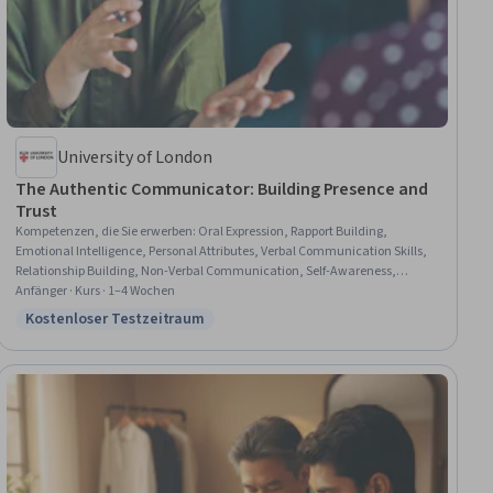
University of London
The Authentic Communicator: Building Presence and
Trust
Kompetenzen, die Sie erwerben
:
Oral Expression, Rapport Building,
Emotional Intelligence, Personal Attributes, Verbal Communication Skills,
Relationship Building, Non-Verbal Communication, Self-Awareness,
Communication, Communication Strategies, Interpersonal
Anfänger · Kurs · 1–4 Wochen
Communications, Personal Development, Executive Presence, Adaptability
Kostenloser Testzeitraum
Status: Kostenloser Testzeitraum