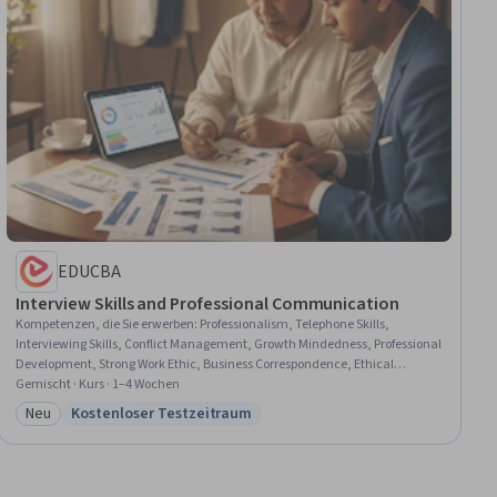
EDUCBA
Interview Skills and Professional Communication
Kompetenzen, die Sie erwerben
:
Professionalism, Telephone Skills,
Interviewing Skills, Conflict Management, Growth Mindedness, Professional
Development, Strong Work Ethic, Business Correspondence, Ethical
Standards And Conduct, Trustworthiness, Personal Integrity, Personal
Gemischt · Kurs · 1–4 Wochen
Development, Verbal Communication Skills, Communication,
Neu
Kostenloser Testzeitraum
Kategorie: Neu
Status: Kostenloser Testzeitraum
Interpersonal Communications, Business Communication, Social Skills,
Tactfulness, Composure, Non-Verbal Communication