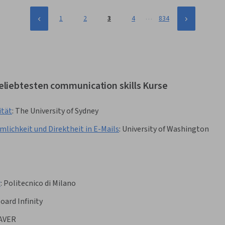
…
1
2
3
4
834
eliebtesten communication skills Kurse
ität
:
The University of Sydney
mlichkeit und Direktheit in E-Mails
:
University of Washington
r
:
Politecnico di Milano
oard Infinity
AVER