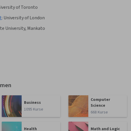
iversity of Toronto
t
:
University of London
te University, Mankato
emen
Computer
Business
Science
1095 Kurse
668 Kurse
Health
Math and Logic