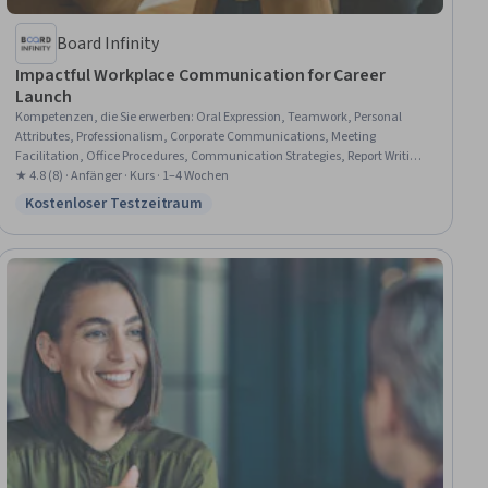
Board Infinity
Impactful Workplace Communication for Career
Launch
Kompetenzen, die Sie erwerben
:
Oral Expression, Teamwork, Personal
Attributes, Professionalism, Corporate Communications, Meeting
Facilitation, Office Procedures, Communication Strategies, Report Writing,
Web Presence
★ 4.8 (8) · Anfänger · Kurs · 1–4 Wochen
Kostenloser Testzeitraum
Status: Kostenloser Testzeitraum