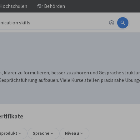
 Hochschulen
für
Behörden
larer zu formulieren, besser zuzuhören und Gespräche strukturier
esprächsführung aufbauen. Viele Kurse stellen praxisnahe Übun
rtifikate
nprodukt
Sprache
Niveau