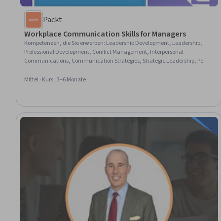
Packt
Workplace Communication Skills for Managers
Kompetenzen, die Sie erwerben
:
Leadership Development, Leadership,
Professional Development, Conflict Management, Interpersonal
Communications, Communication Strategies, Strategic Leadership, People
Management, Communication, Behavior Management, Teamwork,
Business Communication, Team Management, Verbal Communication
Mittel · Kurs · 3–6 Monate
Skills, Mediation, Corporate Communications, Emotional Intelligence,
Strategic Communication, Meeting Facilitation, Business Management