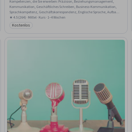
Kompetenzen, die Sie erwerben
:
Präzision, Beziehungsmanagement,
Kommunikation, Geschäftliches Schreiben, Business-Kommunikation,
Sprachkompetenz, Geschäftskorrespondenz, Englische Sprache, Aufbau
von Beziehungen, Schreiben
★ 4.5 (264) · Mittel · Kurs · 1–4 Wochen
Kostenlos
Kategorie: Kostenlos