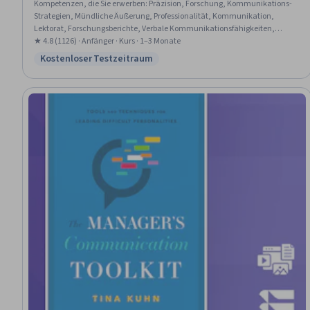
Kompetenzen, die Sie erwerben
:
Präzision, Forschung, Kommunikations-
Strategien, Mündliche Äußerung, Professionalität, Kommunikation,
Lektorat, Forschungsberichte, Verbale Kommunikationsfähigkeiten,
Zwischenmenschliche Kommunikation, Ethische Standards und
★ 4.8 (1126) · Anfänger · Kurs · 1–3 Monate
Verhaltensweisen, Erleichterung der Diskussion, Kritisches Denken,
Kostenloser Testzeitraum
Status: Kostenloser Testzeitraum
Bearbeitung von, Schreiben und Redigieren, Schreiben, Öffentliches Reden