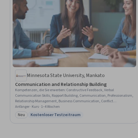
Minnesota State University, Mankato
Communication and Relationship Building
Kompetenzen, die Sie erwerben
:
Constructive Feedback, Verbal
Communication Skills, Rapport Building, Communication, Professionalism,
Relationship Management, Business Communication, Conflict
Management, Communication Strategies, Active Listening, Empathy,
Anfänger · Kurs · 1–4 Wochen
Leadership and Management, Leadership, Empathy & Emotional
Neu
Kostenloser Testzeitraum
Kategorie: Neu
Status: Kostenloser Testzeitraum
Intelligence, Organizational Leadership, Leadership Development, Digital
Communications, Business Leadership, Cross-Functional Team
Leadership, Behavioral Management