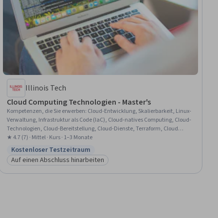
Illinois Tech
Cloud Computing Technologien - Master's
Kompetenzen, die Sie erwerben
:
Cloud-Entwicklung, Skalierbarkeit, Linux-
Verwaltung, Infrastruktur als Code (IaC), Cloud-natives Computing, Cloud-
Technologien, Cloud-Bereitstellung, Cloud-Dienste, Terraform, Cloud
Computing, Architektur des Cloud Computing, Amazon Web Services,
★ 4.7 (7) · Mittel · Kurs · 1–3 Monate
Infrastruktur als Dienstleistung (IaaS), Amazon S3, Cloud-Infrastruktur,
Kostenloser Testzeitraum
Status: Kostenloser Testzeitraum
Cloud-Management, Cloud-Plattformen, Datenspeicherung, Cloud-
Auf einen Abschluss hinarbeiten
Anwendungen, Cloud-Speicher
Kategorie: Auf einen Abschluss hinarbeiten