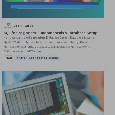
LearnKartS
SQL for Beginners: Fundamentals & Database Setup
Kompetenzen, die Sie erwerben
:
Database Design, Database Systems,
MySQL Workbench, Database Software, Database Theory, Database
Management Systems, Databases, SQL, Database Management,
Relational Databases, Database Development, Database Architecture and
Anfänger · Kurs · 1–4 Wochen
Administration, MySQL, Data Modeling, PostgreSQL, Data Mapping, Query
Neu
Kostenloser Testzeitraum
Kategorie: Neu
Status: Kostenloser Testzeitraum
Languages, Data Manipulation, Transact-SQL, Data Analysis