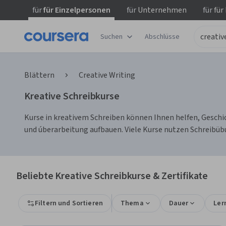
für
für Einzelpersonen
für
Unternehmen
für
für
Suchen
Abschlüsse
Blättern
Creative Writing
Kreative Schreibkurse
Kurse in kreativem Schreiben können Ihnen helfen, Geschic
und úberarbeitung aufbauen. Viele Kurse nutzen Schreibüb
Beliebte Kreative Schreibkurse & Zertifikate
Filtern und Sortieren
Thema
Dauer
Ler