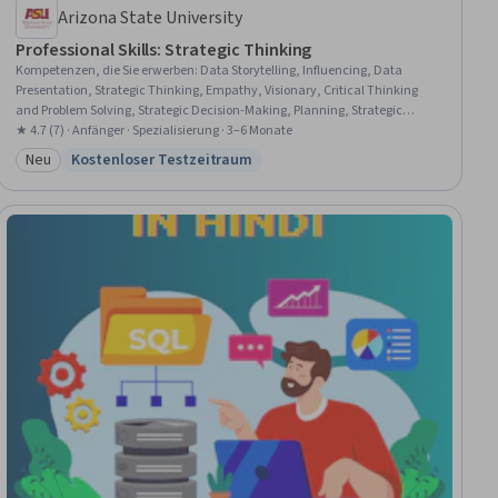
Arizona State University
Professional Skills: Strategic Thinking
Kompetenzen, die Sie erwerben
:
Data Storytelling, Influencing, Data
Presentation, Strategic Thinking, Empathy, Visionary, Critical Thinking
and Problem Solving, Strategic Decision-Making, Planning, Strategic
Planning, Analytical Skills, Case Studies, Cognitive flexibility,
★ 4.7 (7) · Anfänger · Spezialisierung · 3–6 Monate
Brainstorming, Leadership, Persuasive Communication, Creative
Neu
Kostenloser Testzeitraum
Kategorie: Neu
Status: Kostenloser Testzeitraum
Thinking, Data Analysis, Critical Thinking, Risk Management