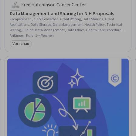
Fred Hutchinson Cancer Center
Data Management and Sharing for NIH Proposals
Kompetenzen, die Sie erwerben
:
Grant Writing, Data Sharing, Grant
Applications, Data Storage, Data Management, Health Policy, Technical
Writing, Clinical Data Management, Data Ethics, Health Care Procedure
and Regulation
Anfänger · Kurs · 1–4 Wochen
Vorschau
Kategorie: Vorschau