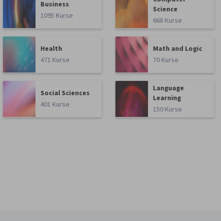
Business
Science
1095 Kurse
668 Kurse
Health
Math and Logic
471 Kurse
70 Kurse
Language
Social Sciences
Learning
401 Kurse
150 Kurse