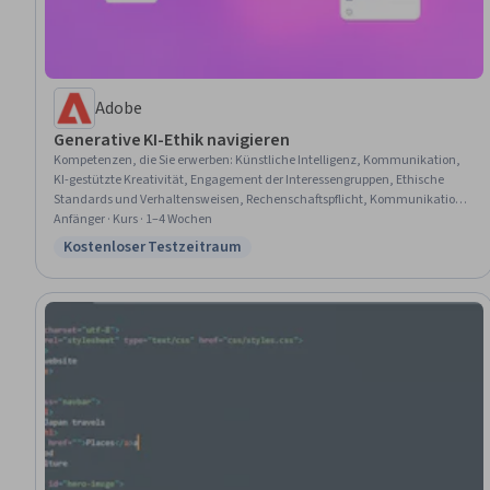
Adobe
Generative KI-Ethik navigieren
Kompetenzen, die Sie erwerben
:
Künstliche Intelligenz, Kommunikation,
KI-gestützte Kreativität, Engagement der Interessengruppen, Ethische
Standards und Verhaltensweisen, Rechenschaftspflicht, Kommunikation
mit Interessenvertretern, Adobe Firefly, Schutz des Vermögens, Erstellung
Anfänger · Kurs · 1–4 Wochen
von Inhalten, Beglaubigungen, Diversität und Inklusion
Kostenloser Testzeitraum
Status: Kostenloser Testzeitraum