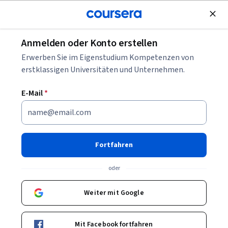
Kostenlose Teilnahme
Anmelden oder Konto erstellen
Blättern
Erwerben Sie im Eigenstudium Kompetenzen von
Cybersicherheitskurse
erstklassigen Universitäten und Unternehmen.
Cybersicherheits-Kurse können Ihnen helfen zu lernen, wie
E-Mail
*
Systeme geschützt, Risiken erkannt und Vorfälle bewertet
werden. Sie können Fähigkeiten in Netzwerksicherheit,
Identitätsverwaltung, Bedrohungsanalyse und
grundlegenden Sicherheitsmethoden aufbauen. Viele Kurse
Fortfahren
nutzen Tools, Dashboards und Beispiele, um typische
Sicherheitsaufgaben zu veranschaulichen.
oder
Weiter mit Google
Beliebte Cybersicherheit Kurse & Zertifikate
Mit Facebook fortfahren