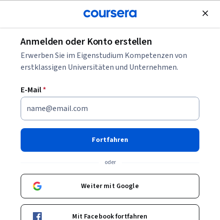
Kostenlose Teilnahme
Anmelden oder Konto erstellen
Blättern
Erwerben Sie im Eigenstudium Kompetenzen von
Cybersicherheitskurse
erstklassigen Universitäten und Unternehmen.
Cybersicherheits-Kurse können Ihnen helfen zu lernen, wie
E-Mail
*
Systeme geschützt, Risiken erkannt und Vorfälle bewertet
werden. Sie können Fähigkeiten in Netzwerksicherheit,
Identitätsverwaltung, Bedrohungsanalyse und
grundlegenden Sicherheitsmethoden aufbauen. Viele Kurse
Fortfahren
nutzen Tools, Dashboards und Beispiele, um typische
Sicherheitsaufgaben zu veranschaulichen.
oder
Weiter mit Google
Beliebte Cybersicherheit Kurse & Zertifikate
Mit Facebook fortfahren