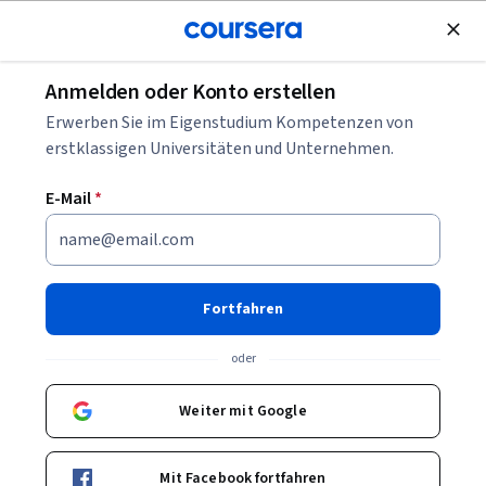
Kostenlose Teilnahme
Anmelden oder Konto erstellen
Blättern
Erwerben Sie im Eigenstudium Kompetenzen von
Cybersicherheitskurse
erstklassigen Universitäten und Unternehmen.
Cybersicherheits-Kurse können Ihnen helfen zu lernen, wie
E-Mail
*
Systeme geschützt, Risiken erkannt und Vorfälle bewertet
werden. Sie können Fähigkeiten in Netzwerksicherheit,
Identitätsverwaltung, Bedrohungsanalyse und
grundlegenden Sicherheitsmethoden aufbauen. Viele Kurse
Fortfahren
nutzen Tools, Dashboards und Beispiele, um typische
Sicherheitsaufgaben zu veranschaulichen.
oder
Weiter mit Google
Beliebte Cybersicherheit Kurse & Zertifikate
Mit Facebook fortfahren