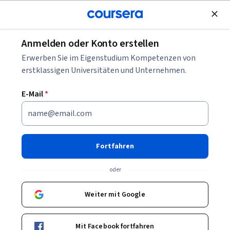
Kostenlose Teilnahme
Anmelden oder Konto erstellen
Blättern
Erwerben Sie im Eigenstudium Kompetenzen von
Cybersicherheitskurse
erstklassigen Universitäten und Unternehmen.
Cybersicherheits-Kurse können Ihnen helfen zu lernen, wie
E-Mail
*
Systeme geschützt, Risiken erkannt und Vorfälle bewertet
werden. Sie können Fähigkeiten in Netzwerksicherheit,
Identitätsverwaltung, Bedrohungsanalyse und
grundlegenden Sicherheitsmethoden aufbauen. Viele Kurse
Fortfahren
nutzen Tools, Dashboards und Beispiele, um typische
Sicherheitsaufgaben zu veranschaulichen.
oder
Weiter mit Google
Beliebte Cybersicherheit Kurse & Zertifikate
Mit Facebook fortfahren