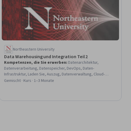
Northeastern University
Data Warehousing und Integration Teil 2
Kompetenzen, die Sie erwerben
:
Datenarchitektur,
Datenverarbeitung, Datenspeicher, DevOps, Daten-
Infrastruktur, Laden Sie, Auszug, Datenverwaltung, Cloud-
Bereitstellung, Data Warehousing, Daten-Pipelines, Cloud-
Gemischt · Kurs · 1–3 Monate
Technik, Prozessgestaltung, Cloud-basierte Integration,
Transformieren, Cloud-Entwicklung, Qualität der Daten,
Datenfluss, Cloud-natives Computing, Modellierung von
Geschäftsprozessen, Datenverwaltung, Integration von Daten