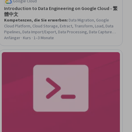
Google Cloud
Introduction to Data Engineering on Google Cloud - 繁
體中文
Kompetenzen, die Sie erwerben
:
Data Migration, Google
Cloud Platform, Cloud Storage, Extract, Transform, Load, Data
Pipelines, Data Import/Export, Data Processing, Data Capture,
Apache Airflow, Data Integration, Data Storage, SQL, IT
Anfänger · Kurs · 1–3 Monate
Automation, Data Management