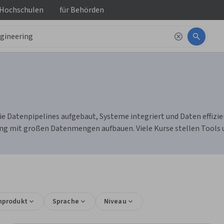
 Hochschulen
für
Behörden
 Datenpipelines aufgebaut, Systeme integriert und Daten effizie
g mit großen Datenmengen aufbauen. Viele Kurse stellen Tools u
nprodukt
Sprache
Niveau