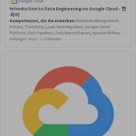
Google Cloud
Introduction to Data Engineering on Google Cloud - 한
국어
Kompetenzen, die Sie erwerben
:
Metadata Management,
Extract, Transform, Load, Data Migration, Google Cloud
Platform, Data Pipelines, Data Import/Export, Apache Airflow,
Data Sharing, Data Storage Technologies, Data Processing,
Anfänger · Kurs · 1–3 Monate
Data Integration, IT Automation, Cloud Storage, Data Storage,
Data Store, Real Time Data