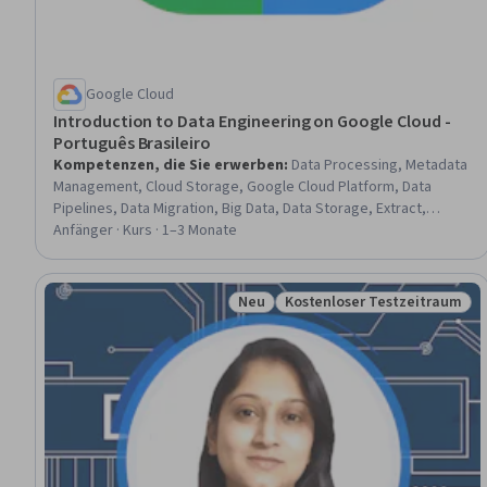
Google Cloud
Introduction to Data Engineering on Google Cloud -
Português Brasileiro
Kompetenzen, die Sie erwerben
:
Data Processing, Metadata
Management, Cloud Storage, Google Cloud Platform, Data
Pipelines, Data Migration, Big Data, Data Storage, Extract,
Transform, Load, Data Infrastructure, Data Lakes, Data
Anfänger · Kurs · 1–3 Monate
Import/Export, Cloud Services, Data Management, Automation,
Data Transformation
Neu
Kostenloser Testzeitraum
Status: Neu
Status: Kostenloser Testz