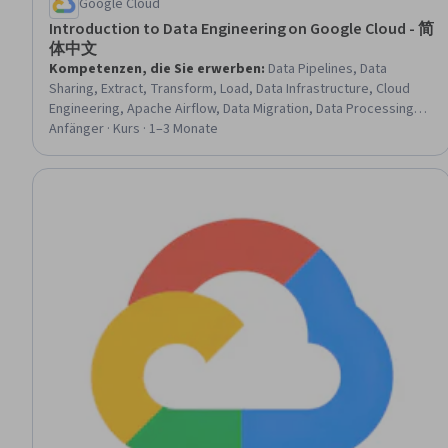
Google Cloud
Introduction to Data Engineering on Google Cloud - 简
体中文
Kompetenzen, die Sie erwerben
:
Data Pipelines, Data
Sharing, Extract, Transform, Load, Data Infrastructure, Cloud
Engineering, Apache Airflow, Data Migration, Data Processing,
Data Warehousing, Data Integration, Google Cloud Platform,
Anfänger · Kurs · 1–3 Monate
Metadata Management, Data Lakes, Data Import/Export, Cloud
Storage, Big Data, IT Automation, Data Transformation