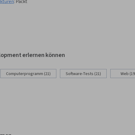
ekturen
:
Packt
elopment erlernen können
Computerprogramm (21)
Software-Tests (21)
Web (19