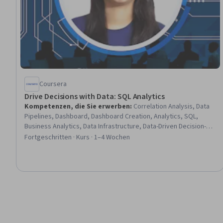
Coursera
Drive Decisions with Data: SQL Analytics
Kompetenzen, die Sie erwerben
:
Correlation Analysis, Data
Pipelines, Dashboard, Dashboard Creation, Analytics, SQL,
Business Analytics, Data Infrastructure, Data-Driven Decision-
Making, Warehousing, Analysis, Capacity Management, Data
Fortgeschritten · Kurs · 1–4 Wochen
Warehousing, Performance Analysis, Performance Metric,
Scalability, Performance Measurement, Return On Investment,
Interactive Data Visualization, Descriptive Statistics