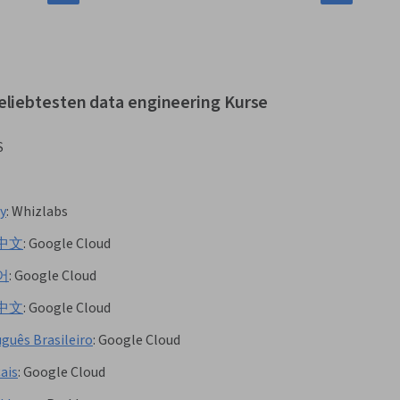
eliebtesten data engineering Kurse
S
y
:
Whizlabs
简体中文
:
Google Cloud
국어
:
Google Cloud
繁體中文
:
Google Cloud
guês Brasileiro
:
Google Cloud
ais
:
Google Cloud