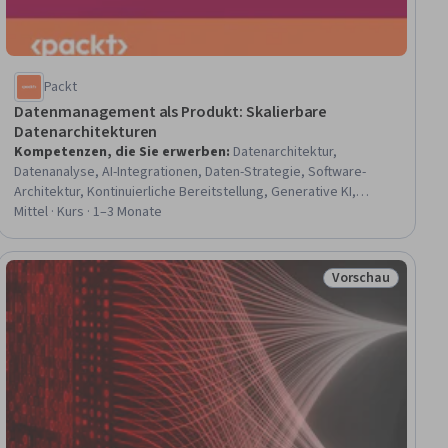
Packt
Datenmanagement als Produkt: Skalierbare
Datenarchitekturen
Kompetenzen, die Sie erwerben
:
Datenarchitektur,
Datenanalyse, AI-Integrationen, Daten-Strategie, Software-
Architektur, Kontinuierliche Bereitstellung, Generative KI,
Produkt-Automatisierung, Instandhaltbarkeit, Interoperabilität,
Mittel · Kurs · 1–3 Monate
Daten-Pipelines, Verteiltes Rechnen, Organisatorische Struktur,
Semantisches Web, CI/CD, Informationsarchitektur, AI-
Förderung, Datenmodellierung, Skalierbarkeit, Datenverwaltung
Vorschau
raum
Status: Vorschau