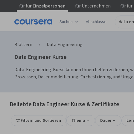
für
für Einzelpersonen
für
Unternehmen
für
für
Suchen
Abschlüsse
Blättern
Data Engineering
Data Engineer Kurse
Data-Engineering-Kurse können Ihnen helfen zu lernen, wie
Prozessen, Datenmodellierung, Orchestrierung und Umgan
Beliebte Data Engineer Kurse & Zertifikate
Filtern und Sortieren
Thema
Dauer
Ler