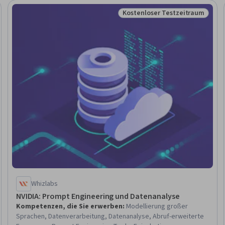
Kostenloser Testzeitraum
eitraum
Status: Kostenloser Testzeit
Whizlabs
NVIDIA: Prompt Engineering und Datenanalyse
Kompetenzen, die Sie erwerben
:
Modellierung großer
Sprachen, Datenverarbeitung, Datenanalyse, Abruf-erweiterte