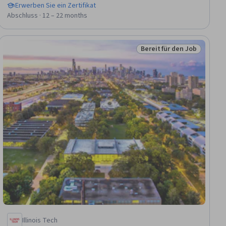
Erwerben Sie ein Zertifikat
Abschluss · 12 – 22 months
Bereit für den Job
Job
Status: Bereit für den Jo
Illinois Tech