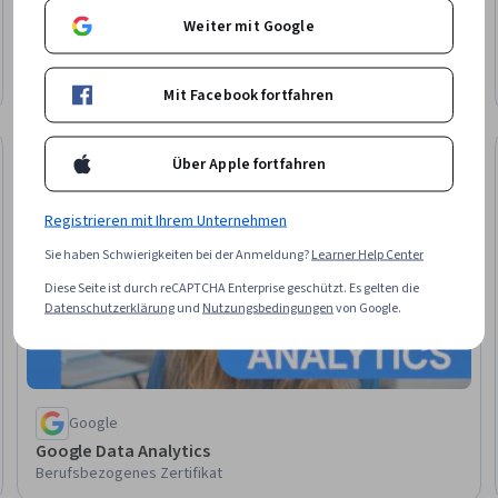
University of Illinois Urbana-Champaign
Weiter mit Google
Master of Computer Science
Erwerben Sie ein Zertifikat
Abschluss · 12 – 36 months
Mit Facebook fortfahren
Berufliche Qualifikationen
Über Apple fortfahren
einung
Status: Berufliche Qualifikati
Registrieren mit Ihrem Unternehmen
Sie haben Schwierigkeiten bei der Anmeldung?
Learner Help Center
Diese Seite ist durch reCAPTCHA Enterprise geschützt. Es gelten die
Datenschutzerklärung
und
Nutzungsbedingungen
von Google.
Google
Google Data Analytics
Berufsbezogenes Zertifikat