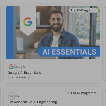
Top KI-Programm
ationen
Status: Top KI-Prog
Google
Google AI Essentials
Spezialisierung
Top KI-Programm
Status: Top KI-Prog
IBM
IBM Generative AI Engineering