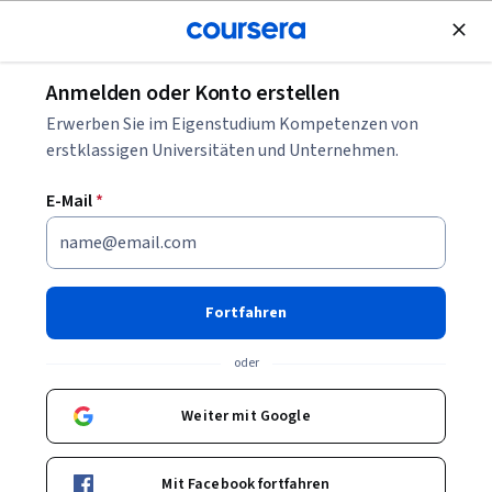
Kostenlose Teilnahme
Anmelden oder Konto erstellen
Blättern
Erwerben Sie im Eigenstudium Kompetenzen von
Kurse in Informationstechnologie
erstklassigen Universitäten und Unternehmen.
IT-Kurse können Ihnen helfen zu verstehen, wie
E-Mail
*
Computersysteme, Netzwerke und Softwarelösungen
aufgebaut und verwaltet werden. Sie können Fähigkeiten in
Systemgrundlagen, Support, Sicherheit und digitalen
Werkzeugen aufbauen. Viele Kurse stellen praktische
Fortfahren
Beispiele und IT-Tools vor.
oder
Weiter mit Google
Beliebte Informationstechnologie Kurse &
Zertifikate
Mit Facebook fortfahren
Filtern und Sortieren
Thema
Dauer
Lernpr