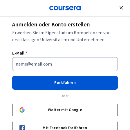
Kostenlose Teilnahme
Anmelden oder Konto erstellen
Blättern
Erwerben Sie im Eigenstudium Kompetenzen von
Kurse in Informationstechnologie
erstklassigen Universitäten und Unternehmen.
IT-Kurse können Ihnen helfen zu verstehen, wie
E-Mail
*
Computersysteme, Netzwerke und Softwarelösungen
aufgebaut und verwaltet werden. Sie können Fähigkeiten in
Systemgrundlagen, Support, Sicherheit und digitalen
Werkzeugen aufbauen. Viele Kurse stellen praktische
Fortfahren
Beispiele und IT-Tools vor.
oder
Weiter mit Google
Beliebte Informationstechnologie Kurse &
Zertifikate
Mit Facebook fortfahren
Filtern und Sortieren
Thema
Dauer
Lernpr