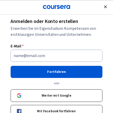
Kostenlose Teilnahme
Anmelden oder Konto erstellen
Blättern
Erwerben Sie im Eigenstudium Kompetenzen von
Kurse in Informationstechnologie
erstklassigen Universitäten und Unternehmen.
IT-Kurse können Ihnen helfen zu verstehen, wie
E-Mail
*
Computersysteme, Netzwerke und Softwarelösungen
aufgebaut und verwaltet werden. Sie können Fähigkeiten in
Systemgrundlagen, Support, Sicherheit und digitalen
Werkzeugen aufbauen. Viele Kurse stellen praktische
Fortfahren
Beispiele und IT-Tools vor.
oder
Weiter mit Google
Beliebte Informationstechnologie Kurse &
Zertifikate
Mit Facebook fortfahren
Filtern und Sortieren
Thema
Dauer
Lernpr