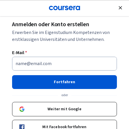
Kostenlose Teilnahme
Anmelden oder Konto erstellen
Blättern
Erwerben Sie im Eigenstudium Kompetenzen von
Kurse in Informationstechnologie
erstklassigen Universitäten und Unternehmen.
IT-Kurse können Ihnen helfen zu verstehen, wie
E-Mail
*
Computersysteme, Netzwerke und Softwarelösungen
aufgebaut und verwaltet werden. Sie können Fähigkeiten in
Systemgrundlagen, Support, Sicherheit und digitalen
Werkzeugen aufbauen. Viele Kurse stellen praktische
Fortfahren
Beispiele und IT-Tools vor.
oder
Weiter mit Google
Beliebte Informationstechnologie Kurse &
Zertifikate
Mit Facebook fortfahren
Filtern und Sortieren
Thema
Dauer
Lernpr