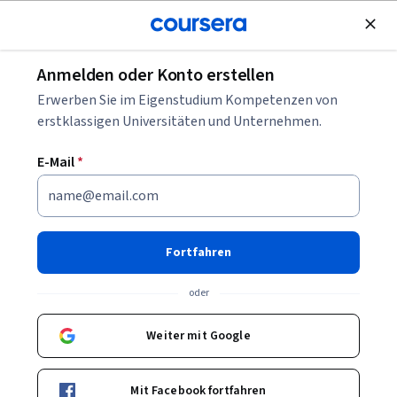
Kostenlose Teilnahme
Anmelden oder Konto erstellen
Blättern
Erwerben Sie im Eigenstudium Kompetenzen von
Kurse in Informationstechnologie
erstklassigen Universitäten und Unternehmen.
IT-Kurse können Ihnen helfen zu verstehen, wie
E-Mail
*
Computersysteme, Netzwerke und Softwarelösungen
aufgebaut und verwaltet werden. Sie können Fähigkeiten in
Systemgrundlagen, Support, Sicherheit und digitalen
Werkzeugen aufbauen. Viele Kurse stellen praktische
Fortfahren
Beispiele und IT-Tools vor.
oder
Weiter mit Google
Beliebte Informationstechnologie Kurse &
Zertifikate
Mit Facebook fortfahren
Filtern und Sortieren
Thema
Dauer
Lernpr