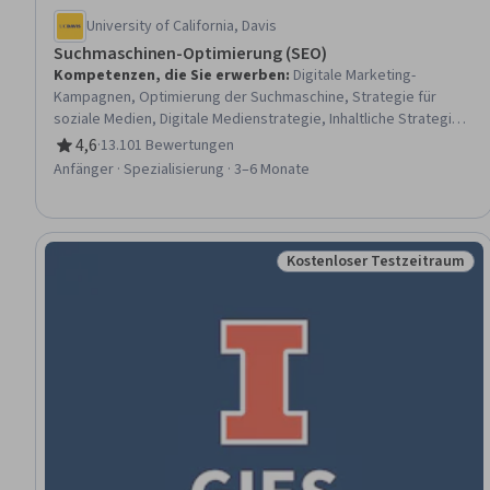
University of California, Davis
Suchmaschinen-Optimierung (SEO)
Kompetenzen, die Sie erwerben
:
Digitale Marketing-
Kampagnen, Optimierung der Suchmaschine, Strategie für
soziale Medien, Digitale Medienstrategie, Inhaltliche Strategie,
Schlüsselwort-Recherche, Erstellung von Inhalten, Analyse der
4,6
·
13.101 Bewertungen
Bewertung, 4,6 von 5 Sternen
Wettbewerber, Stakeholder-Management, Webanalyse und
Anfänger · Spezialisierung · 3–6 Monate
SEO, Entwicklung und Verwaltung von Inhalten, Kampagnen für
soziale Medien, Inhaltliches Marketing, Kommunikation mit
Interessenvertretern, Suchmaschinen-Marketing, Marketing für
soziale Medien, Kampagnenplanung, Persona-Entwicklung,
Kostenloser Testzeitraum
Status: Kostenloser Testz
Optimierung der Inhalte, Inhaltliche Leistungsanalyse