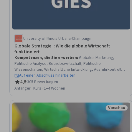
University of Illinois Urbana-Champaign
Globale Strategie I: Wie die globale Wirtschaft
funktioniert
Kompetenzen, die Sie erwerben
:
Globales Marketing,
Politische Analyse, Betriebswirtschaft, Politische
Wissenschaften, Wirtschaftliche Entwicklung, Ausfuhrkontrolle,
Interkulturelle Kompetenz, Business Management, Kulturelle
Auf einen Abschluss hinarbeiten
Vielfalt, Marktdynamik, Unternehmensstrategie,
4,8
·
305 Bewertungen
Bewertung, 4,8 von 5 Sternen
Risikomanagement, Weltgeschichte, Analyse der
Anfänger · Kurs · 1–4 Wochen
Wettbewerber, Finanzordnung, Internationale Beziehungen,
Investitionen, Geschäftsentwicklung, Wirtschaft
Vorschau
Status: Vor