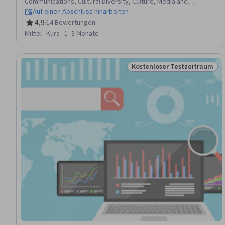
Communications, Cultural Diversity, Culture, Media and
Communications, Public Safety and National Security, Trend
Auf einen Abschluss hinarbeiten
Analysis
4,9
·
14 Bewertungen
Bewertung, 4,9 von 5 Sternen
Mittel · Kurs · 1–3 Monate
Kostenloser Testzeitraum
Status: Kostenloser Testz