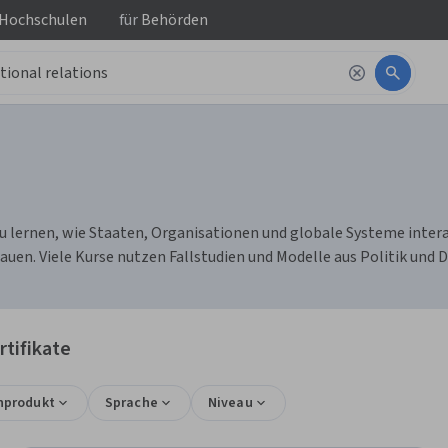
 Hochschulen
für
Behörden
lernen, wie Staaten, Organisationen und globale Systeme interag
en. Viele Kurse nutzen Fallstudien und Modelle aus Politik und 
tifikate
nprodukt
Sprache
Niveau