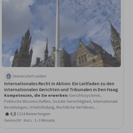
Universiteit Leiden
Internationales Recht in Aktion: Ein Leitfaden zu den
internationalen Gerichten und Tribunalen in Den Haag
Kompetenzen, die Sie erwerben
:
Gerichtssysteme,
Politische Wissenschaften, Soziale Gerechtigkeit, Internationale
Beziehungen, Urteilsfindung, Rechtliche Verfahren,
Rechtsstreitigkeiten und Ziviljustiz, Rechtsprechung,
4,8
·
1224 Bewertungen
Bewertung, 4,8 von 5 Sternen
Schiedsgerichtsbarkeit, Fallstudien, Mediation
Gemischt · Kurs · 1–3 Monate