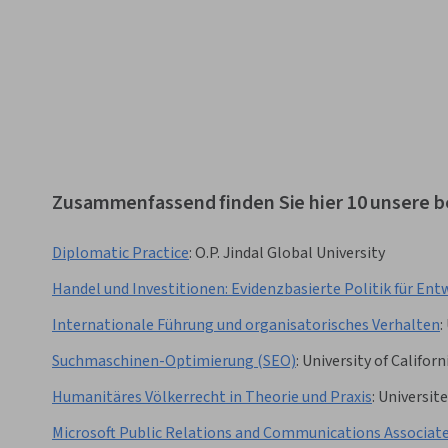
Organisatorische Strategie, and Development, Strategisches
Denken, Personalmanagement und -planung
Zusammenfassend finden Sie hier 10 unsere be
Diplomatic Practice
:
O.P. Jindal Global University
Handel und Investitionen: Evidenzbasierte Politik für Ent
Internationale Führung und organisatorisches Verhalten
:
Suchmaschinen-Optimierung (SEO)
:
University of Californ
Humanitäres Völkerrecht in Theorie und Praxis
:
Universite
Microsoft Public Relations and Communications Associat