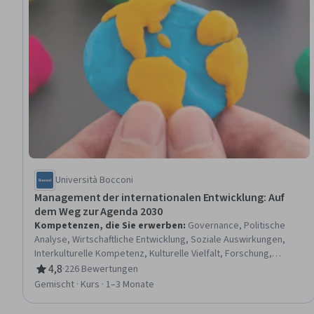
Università Bocconi
Management der internationalen Entwicklung: Auf
dem Weg zur Agenda 2030
Kompetenzen, die Sie erwerben
:
Governance, Politische
Analyse, Wirtschaftliche Entwicklung, Soziale Auswirkungen,
Interkulturelle Kompetenz, Kulturelle Vielfalt, Forschung,
Internationale Beziehungen, Internationale Finanzen,
4,8
·
226 Bewertungen
Bewertung, 4,8 von 5 Sternen
Stakeholder-Management, Humankapital, Strategie der
Gemischt · Kurs · 1–3 Monate
Humanressourcen, Organisatorische Entwicklung, Nachhaltige
Entwicklung, Strategische Entscheidungsfindung,