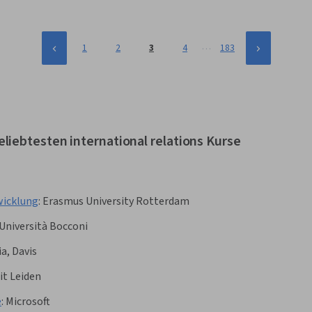
…
1
2
3
4
183
liebtesten international relations Kurse
wicklung
:
Erasmus University Rotterdam
Università Bocconi
ia, Davis
it Leiden
e
:
Microsoft