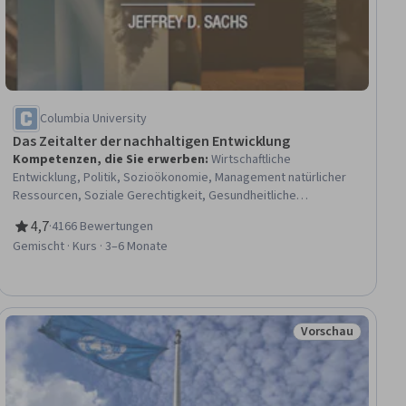
Columbia University
Das Zeitalter der nachhaltigen Entwicklung
Kompetenzen, die Sie erwerben
:
Wirtschaftliche
Entwicklung, Politik, Sozioökonomie, Management natürlicher
Ressourcen, Soziale Gerechtigkeit, Gesundheitliche
Ungleichheiten, Internationale Beziehungen, Entwicklung der
4,7
·
4166 Bewertungen
Gemeinschaft, Öffentliche Gesundheit und
Bewertung, 4,7 von 5 Sternen
Gemischt · Kurs · 3–6 Monate
Krankheitsvorbeugung, and Social Studies, Gesundheitliche
Chancengleichheit, Nachhaltige Entwicklung, Umweltproblem,
Eindämmung des Klimawandels, Wasser Nachhaltigkeit, Umwelt
und Ressourcenmanagement, Anpassung an den Klimawandel,
Nachhaltige Systeme, Gesundheitspolitik, Wirtschaft,
Vorschau
raum
Status: Vorschau
Wirtschaft, Menschliche Entwicklung