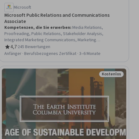
Microsoft
Microsoft Public Relations and Communications
Associate
Kompetenzen, die Sie erwerben
:
Media Relations,
Proofreading, Public Relations, Stakeholder Analysis,
Integrated Marketing Communications, Marketing
Communications, Strategic Communication, Public Affairs,
4,7
·
245 Bewertungen
Bewertung, 4,7 von 5 Sternen
Content Management, Performance Reporting, Storytelling,
Anfänger · Berufsbezogenes Zertifikat · 3–6 Monate
Content Management Systems, Content Performance Analysis,
Content Strategy, Report Writing, Business Reporting, Content
Scheduling, Marketing Effectiveness, Media Strategy,
Kostenlos
eu
Status: Kostenlo
Generative AI