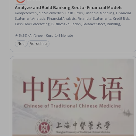
Analyze and Build Banking Sector Financial Models
Kompetenzen, die Sie erwerben
:
Cash Flows, Financial Modeling, Financial
Statement Analysis, Financial Analysis, Financial Statements, Credit Risk,
Cash Flow Forecasting, Business Valuation, Balance Sheet, Banking,
Operational Efficiency, Risk Modeling, Bank Regulations, Financial
Forecasting, Operating Expense, Finance, Income Statement, Depreciation
★ 5 (29) · Anfänger · Kurs · 1–3 Monate
Neu
Vorschau
Kategorie: Neu
Kategorie: Vorschau