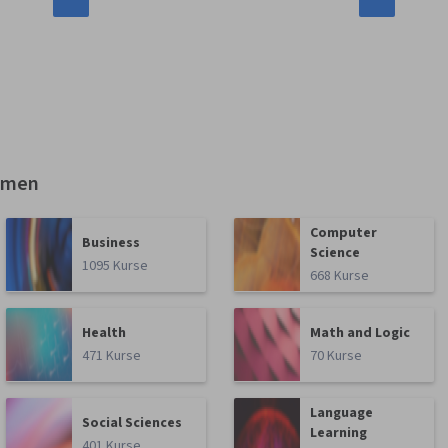
emen
Computer
Business
Science
1095 Kurse
668 Kurse
Health
Math and Logic
471 Kurse
70 Kurse
Language
Social Sciences
Learning
401 Kurse