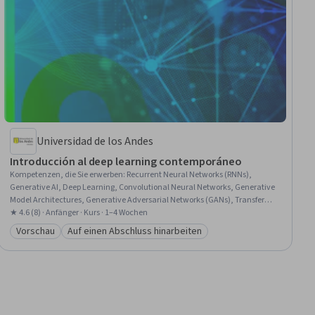
Universidad de los Andes
Introducción al deep learning contemporáneo
Kompetenzen, die Sie erwerben
:
Recurrent Neural Networks (RNNs),
Generative AI, Deep Learning, Convolutional Neural Networks, Generative
Model Architectures, Generative Adversarial Networks (GANs), Transfer
Learning, Vision Transformer (ViT), Image Analysis, Artificial Neural
★ 4.6 (8) · Anfänger · Kurs · 1–4 Wochen
Networks, Machine Learning Methods, Model Optimization, Network
Vorschau
Auf einen Abschluss hinarbeiten
Kategorie: Vorschau
Kategorie: Auf einen Abschluss hinarbeiten
Architecture, Natural Language Processing, Model Training