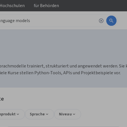
 Hochschulen
für
Behörden
prachmodelle trainiert, strukturiert und angewendet werden. Si
le Kurse stellen Python-Tools, APIs und Projektbeispiele vor.
te
nprodukt
Sprache
Niveau