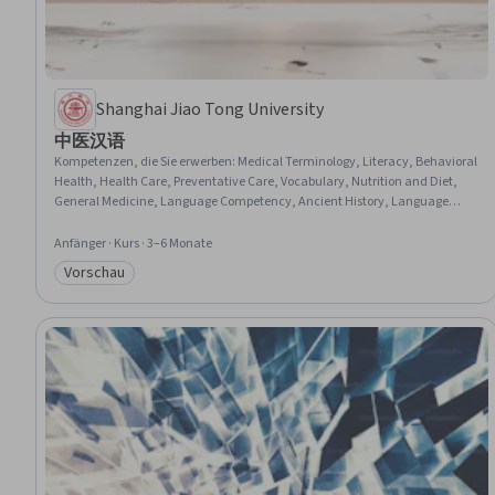
Shanghai Jiao Tong University
中医汉语
Kompetenzen, die Sie erwerben
:
Medical Terminology, Literacy, Behavioral
Health, Health Care, Preventative Care, Vocabulary, Nutrition and Diet,
General Medicine, Language Competency, Ancient History, Language
Learning, Language Interpretation, Translation, and Studies, Writing
Anfänger · Kurs · 3–6 Monate
Vorschau
Kategorie: Vorschau