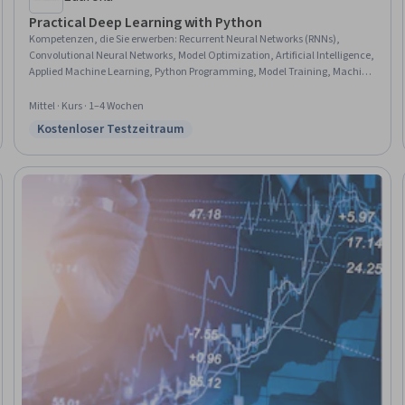
Practical Deep Learning with Python
Kompetenzen, die Sie erwerben
:
Recurrent Neural Networks (RNNs),
Convolutional Neural Networks, Model Optimization, Artificial Intelligence,
Applied Machine Learning, Python Programming, Model Training, Machine
Learning Methods, Fine-tuning, Model Evaluation
Mittel · Kurs · 1–4 Wochen
Kostenloser Testzeitraum
Status: Kostenloser Testzeitraum