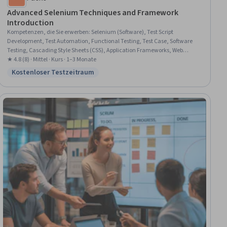
Advanced Selenium Techniques and Framework
Introduction
Kompetenzen, die Sie erwerben
:
Selenium (Software), Test Script
Development, Test Automation, Functional Testing, Test Case, Software
Testing, Cascading Style Sheets (CSS), Application Frameworks, Web
Development Tools, Javascript and jQuery, Automation, Python
★ 4.8 (8) · Mittel · Kurs · 1–3 Monate
Programming, UI Components, Hypertext Markup Language (HTML), File
Kostenloser Testzeitraum
Status: Kostenloser Testzeitraum
I/O