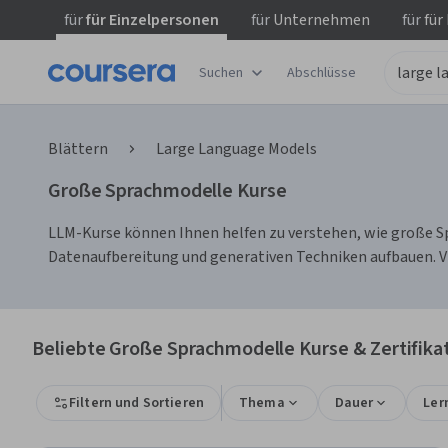
für
für Einzelpersonen
für
Unternehmen
für
für
Suchen
Abschlüsse
Blättern
Large Language Models
Große Sprachmodelle Kurse
LLM-Kurse können Ihnen helfen zu verstehen, wie große S
Datenaufbereitung und generativen Techniken aufbauen. Vie
Beliebte Große Sprachmodelle Kurse & Zertifika
Filtern und Sortieren
Thema
Dauer
Ler