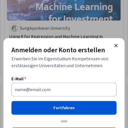
Sungkyunkwan University
Using R for Regression and Machine Learning in
Investment
Anmelden oder Konto erstellen
Kompetenzen, die Sie erwerben
:
Regression Analysis, Predictive Analytics,
Predictive Modeling, Investment Management, Risk Analysis, Investments,
Machine Learning Methods, R Programming, Statistical Methods, Machine
Erwerben Sie im Eigenstudium Kompetenzen von
Learning, Statistical Analysis, Financial Analysis, Machine Learning
★ 4.8 (6) · Mittel · Kurs · 1–4 Wochen
erstklassigen Universitäten und Unternehmen.
Algorithms, R (Software), Logistic Regression, Financial Data
Vorschau
Kategorie: Vorschau
E-Mail
*
Fortfahren
oder