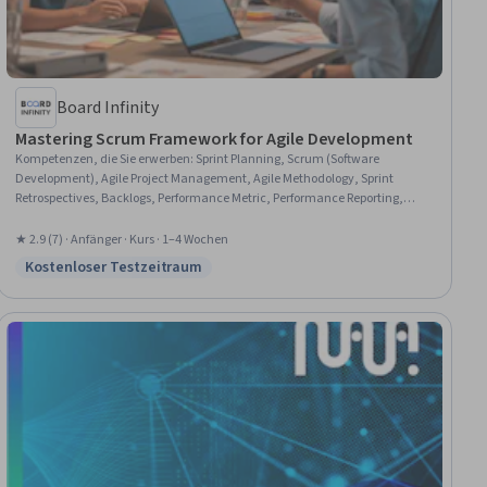
Board Infinity
Mastering Scrum Framework for Agile Development
Kompetenzen, die Sie erwerben
:
Sprint Planning, Scrum (Software
Development), Agile Project Management, Agile Methodology, Sprint
Retrospectives, Backlogs, Performance Metric, Performance Reporting,
Management Reporting, Project Management, Meeting Facilitation, Cross-
Functional Team Leadership, Cross-Functional Collaboration, Dependency
★ 2.9 (7) · Anfänger · Kurs · 1–4 Wochen
Analysis, Conflict Management, Estimation
Kostenloser Testzeitraum
Status: Kostenloser Testzeitraum