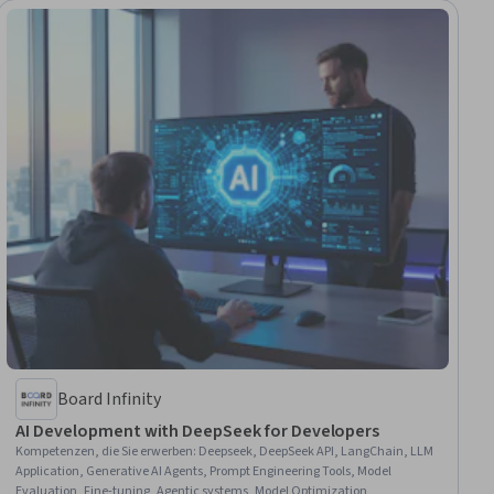
Board Infinity
AI Development with DeepSeek for Developers
Kompetenzen, die Sie erwerben
:
Deepseek, DeepSeek API, LangChain, LLM
Application, Generative AI Agents, Prompt Engineering Tools, Model
Evaluation, Fine-tuning, Agentic systems, Model Optimization