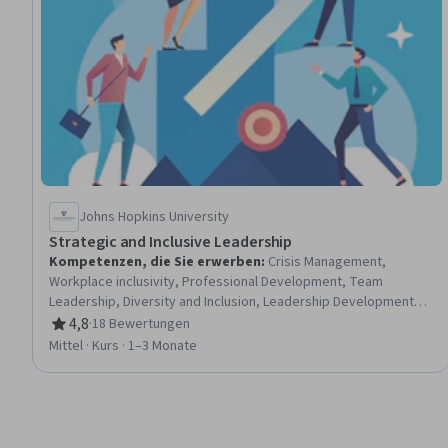
Johns Hopkins University
Strategic and Inclusive Leadership
Kompetenzen, die Sie erwerben
:
Crisis Management,
Workplace inclusivity, Professional Development, Team
Leadership, Diversity and Inclusion, Leadership Development,
Strategic Leadership, Leadership, Leadership and Management,
4,8
·
18 Bewertungen
Bewertung, 4,8 von 5 Sternen
Team Performance Management, Organizational Strategy,
Mittel · Kurs · 1–3 Monate
Organizational Leadership, People Development, Personal
Development, Team Management, Team Building, Resilience,
Planning, Strategic Thinking, Self-Awareness