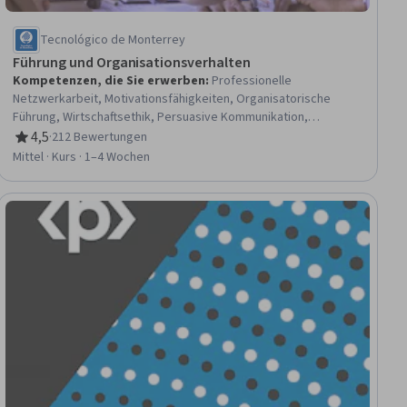
Tecnológico de Monterrey
Führung und Organisationsverhalten
Kompetenzen, die Sie erwerben
:
Professionelle
Netzwerkarbeit, Motivationsfähigkeiten, Organisatorische
Führung, Wirtschaftsethik, Persuasive Kommunikation,
Allgemeine Netzwerkarbeit, Strategische Führung, Studien zur
4,5
·
212 Bewertungen
Bewertung, 4,5 von 5 Sternen
Führungsqualität, Stressbewältigung, Arbeits- und
Mittel · Kurs · 1–4 Wochen
Organisationspsychologie, Team-Motivation, Ermächtigung,
Beeinflussung, Leiterschaft, Entwicklung von
Führungsqualitäten, Führung und Management, Führung in der
raum
Wirtschaft