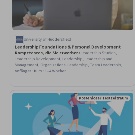
University of Huddersfield
Leadership Foundations & Personal Development
Kompetenzen, die Sie erwerben
:
Leadership Studies,
Leadership Development, Leadership, Leadership and
Management, Organizational Leadership, Team Leadership,
Business Leadership, Organizational Effectiveness,
Anfänger · Kurs · 1–4 Wochen
Professional Development, Influencing, Team Motivation,
Personal Development, Motivational Skills, Personal Attributes,
Self-Awareness
Kostenloser Testzeitraum
Status: Kostenloser Testz