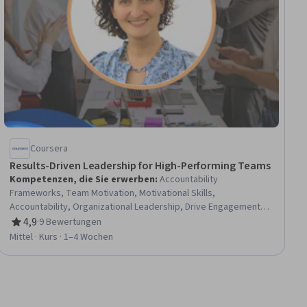
Coursera
Results-Driven Leadership for High-Performing Teams
Kompetenzen, die Sie erwerben
:
Accountability
Frameworks, Team Motivation, Motivational Skills,
Accountability, Organizational Leadership, Drive Engagement,
Team Leadership, Dealing With Ambiguity, Leadership,
4,9
·
9 Bewertungen
Bewertung, 4,9 von 5 Sternen
Leadership and Management, Team Performance Management,
Mittel · Kurs · 1–4 Wochen
Leadership Development, Strategic Leadership, Organizational
Effectiveness, Stress Management, Professional Development,
Team Collaboration, Trustworthiness, Innovation, Safety
Culture