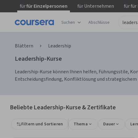
für
für Einzelpersonen
für
Unternehmen
für
für
Suchen
Abschlüsse
Blättern
Leadership
Leadership-Kurse
Leadership-Kurse können Ihnen helfen, Führungsstile, Ko
Entscheidungsfindung, Konfliktlösung und strategischem D
Beliebte Leadership-Kurse & Zertifikate
Filtern und Sortieren
Thema
Dauer
Ler