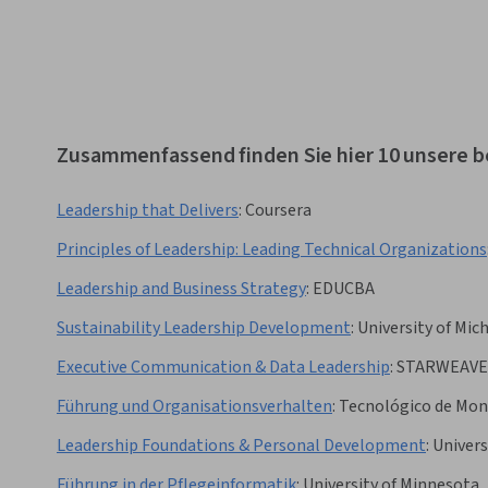
Zusammenfassend finden Sie hier 10 unsere b
Leadership that Delivers
:
Coursera
Principles of Leadership: Leading Technical Organizations
Leadership and Business Strategy
:
EDUCBA
Sustainability Leadership Development
:
University of Mic
Executive Communication & Data Leadership
:
STARWEAV
Führung und Organisationsverhalten
:
Tecnológico de Mon
Leadership Foundations & Personal Development
:
Univers
Führung in der Pflegeinformatik
:
University of Minnesota