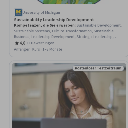
University of Michigan
Sustainability Leadership Development
Kompetenzen, die Sie erwerben
:
Sustainable Development,
Sustainable Systems, Culture Transformation, Sustainable
Business, Leadership Development, Strategic Leadership,
Corporate Sustainability, Organizational Change, Leadership,
4,8
·
11 Bewertungen
Bewertung, 4,8 von 5 Sternen
Professional Development, Environmental Issue, Organizational
Anfänger · Kurs · 1–3 Monate
Leadership, Change Management, Initiative and Leadership,
Thought Leadership, Visionary, Systems Thinking, Problem
Solving, Self-Awareness, Communication
Kostenloser Testzeitraum
Status: Kostenloser Testz