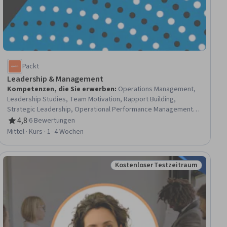
Packt
Leadership & Management
Kompetenzen, die Sie erwerben
:
Operations Management,
Leadership Studies, Team Motivation, Rapport Building,
Strategic Leadership, Operational Performance Management,
Governance, Employee Engagement, Industrial and
4,8
·
6 Bewertungen
Bewertung, 4,8 von 5 Sternen
Organizational Psychology
Mittel · Kurs · 1–4 Wochen
Kostenloser Testzeitraum
raum
Status: Kostenloser Testzeitra