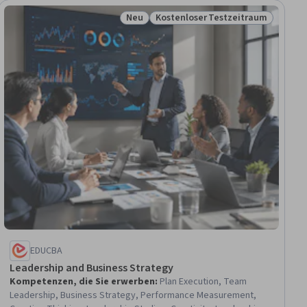
Neu
Kostenloser Testzeitraum
raum
Status: Neu
Status: Kostenloser Testzeitra
EDUCBA
Leadership and Business Strategy
Kompetenzen, die Sie erwerben
:
Plan Execution, Team
Leadership, Business Strategy, Performance Measurement,