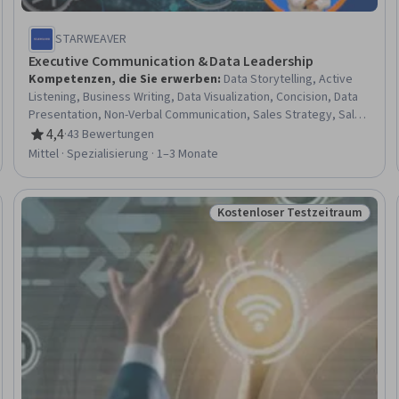
STARWEAVER
Executive Communication & Data Leadership
Kompetenzen, die Sie erwerben
:
Data Storytelling, Active
Listening, Business Writing, Data Visualization, Concision, Data
Presentation, Non-Verbal Communication, Sales Strategy, Sales
Presentations, Customer Relationship Management (CRM)
4,4
·
43 Bewertungen
Bewertung, 4,4 von 5 Sternen
Software, Writing, Persuasive Communication, Team
Mittel · Spezialisierung · 1–3 Monate
Collaboration, Virtual Teams, HubSpot CRM, Storytelling,
Communication, Verbal Communication Skills, Marketing
Communications, Communication Strategies
Kostenloser Testzeitraum
eitraum
Status: Kostenloser Testzeit