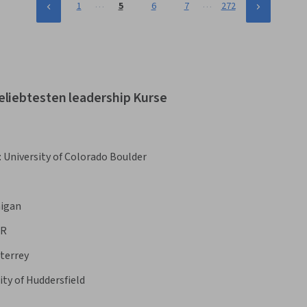
…
…
1
5
6
7
272
Continuous Improvement Process
eliebtesten leadership Kurse
:
University of Colorado Boulder
higan
ER
terrey
ity of Huddersfield