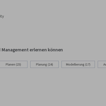
ity
And Management erlernen können
Planen (25)
Planung (24)
Modellierung (17)
A