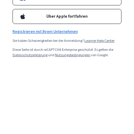
Universidad de Palermo
Über Apple fortfahren
Estrategia de Canales: Marketing Omnicanal y
Punto de Venta
Registrieren mit Ihrem Unternehmen
Kompetenzen, die Sie erwerben
:
Retail Store Operations,
Sie haben Schwierigkeiten bei der Anmeldung?
Learner Help Center
Commercialization, Sales Strategy, Instagram, Driving engagement
★ 4.8 (10) · Anfänger · Kurs · 1–4 Wochen
Diese Seite ist durch reCAPTCHA Enterprise geschützt. Es gelten die
Datenschutzerklärung
Vorschau
und
Nutzungsbedingungen
von Google.
Kategorie: Vorschau
IE Business School
Posicionamiento: La base del éxito en la
estrategia de marketing
Kompetenzen, die Sie erwerben
:
Target Market, Value Propositions,
Product Marketing, Strategic Marketing, Marketing Planning,
Marketing, Market Research, Product Strategy, Marketing Strategy
and Techniques, Target Audience, Brand Strategy, Marketing
★ 4.8 (287) · Anfänger · Kurs · 1–4 Wochen
Strategies, Market Analysis, Customer Analysis, Business Strategy,
Kostenloser Testzeitraum
Status: Kostenloser Testzeitraum
Market Trend, Market Dynamics, Consumer Behaviour, Competitive
Analysis
EDUCBA