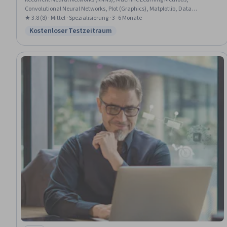
Convolutional Neural Networks, Plot (Graphics), Matplotlib, Data
Visualization, Probability & Statistics, Deep Learning, AI Personalization,
★ 3.8 (8) · Mittel · Spezialisierung · 3–6 Monate
Classification Algorithms, Artificial Intelligence, Plotly, Statistical Analysis,
Kostenloser Testzeitraum
Status: Kostenloser Testzeitraum
Statistical Methods, Machine Learning, Applied Machine Learning, Digital
Signal Processing, Statistical Inference