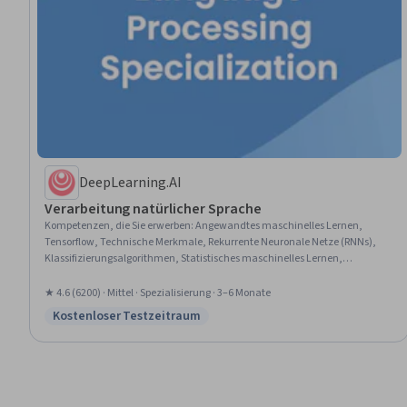
DeepLearning.AI
Verarbeitung natürlicher Sprache
Kompetenzen, die Sie erwerben
:
Angewandtes maschinelles Lernen,
Tensorflow, Technische Merkmale, Rekurrente Neuronale Netze (RNNs),
Klassifizierungsalgorithmen, Statistisches maschinelles Lernen,
Künstliche neuronale Netze, Tiefes Lernen, Methoden des maschinellen
Lernens, Vorverarbeitung von Daten, Markov-Modell,
★ 4.6 (6200) · Mittel · Spezialisierung · 3–6 Monate
Dimensionalitätsreduktion, Modellierung großer Sprachen, Logistische
Kostenloser Testzeitraum
Status: Kostenloser Testzeitraum
Regression, Keras (Bibliothek für neuronale Netze), Lernen übertragen,
Einbettungen, Verarbeitung natürlicher Sprache, Überwachtes Lernen, Text
Mining