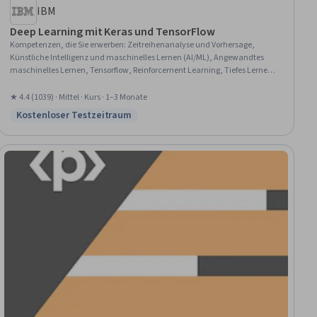
IBM
Deep Learning mit Keras und TensorFlow
Kompetenzen, die Sie erwerben
:
Zeitreihenanalyse und Vorhersage,
Künstliche Intelligenz und maschinelles Lernen (AI/ML), Angewandtes
maschinelles Lernen, Tensorflow, Reinforcement Learning, Tiefes Lernen,
Autokodierer, Generative KI, Keras (Bibliothek für neuronale Netze), Lernen
übertragen, Modell Ausbildung, Modell-Optimierung, Generative
★ 4.4 (1039) · Mittel · Kurs · 1–3 Monate
adversarische Netze (GANs), Generative Modellarchitekturen,
Kostenloser Testzeitraum
Status: Kostenloser Testzeitraum
Faltungsneuronale Netze, Unüberwachtes Lernen