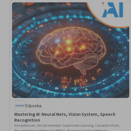
Edureka
Mastering AI: Neural Nets, Vision System, Speech
Recognition
Kompetenzen, die Sie erwerben
:
Supervised Learning, Computer Vision,
Recurrent Neural Networks (RNNs), Machine Learning Methods,