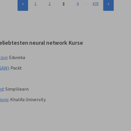
…
1
2
3
4
478
eliebtesten neural network Kurse
tion
:
Edureka
(GAN)
:
Packt
ed
:
Simplilearn
tions
:
Khalifa University