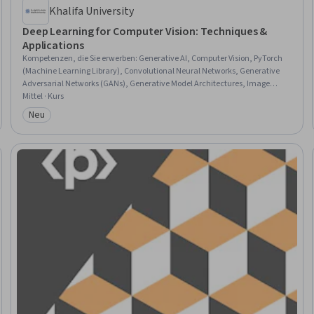
Khalifa University
Deep Learning for Computer Vision: Techniques &
Applications
Kompetenzen, die Sie erwerben
:
Generative AI, Computer Vision, PyTorch
(Machine Learning Library), Convolutional Neural Networks, Generative
Adversarial Networks (GANs), Generative Model Architectures, Image
Analysis, Fine-tuning, Artificial Neural Networks, Model Training, Applied
Mittel · Kurs
Machine Learning, Model Evaluation, Deep Learning, Transfer Learning,
Neu
Kategorie: Neu
Machine Learning, Artificial Intelligence and Machine Learning (AI/ML),
Model Optimization, Artificial Intelligence