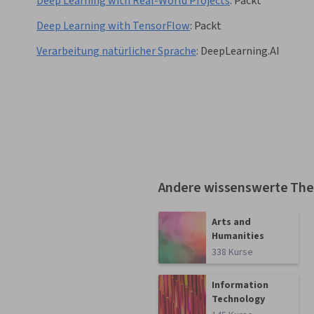
Deep Learning with Real-World Projects
:
Packt
Deep Learning with TensorFlow
:
Packt
Verarbeitung natürlicher Sprache
:
DeepLearning.AI
Andere wissenswerte Th
Arts and
Humanities
338 Kurse
Information
Technology