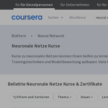
für
für Einzelpersonen
für
Unternehmen
für
für
Suchen
Abschlüsse
Blättern
Neural Network
Neuronale Netze Kurse
Kurse zu neuronalen Netzen können Ihnen helfen zu lernen
Trainingstechniken und Modellbewertung aufbauen. Viele Ku
Beliebte Neuronale Netze Kurse & Zertifikate
Filtern und Sortieren
Thema
Dauer
Ler