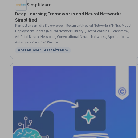
Simplilearn
Deep Learning Frameworks and Neural Networks
Simplified
Kompetenzen, die Sie erwerben
:
Recurrent Neural Networks (RNNs), Model
Deployment, Keras (Neural Network Library), Deep Learning, Tensorflow,
Artificial Neural Networks, Convolutional Neural Networks, Application
Frameworks, Model Training, Artificial Intelligence, Data Preprocessing
Anfänger · Kurs · 1–4 Wochen
Kostenloser Testzeitraum
Status: Kostenloser Testzeitraum