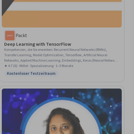
Packt
Deep Learning with TensorFlow
Kompetenzen, die Sie erwerben
:
Recurrent Neural Networks (RNNs),
Transfer Learning, Model Optimization, Tensorflow, Artificial Neural
Networks, Applied Machine Learning, Embeddings, Keras (Neural Network
Library), Deep Learning, Time Series Analysis and Forecasting, Fine-
★ 4.7 (6) · Mittel · Spezialisierung · 1–3 Monate
tuning, Image Analysis, Classification Algorithms, Convolutional Neural
Kostenloser Testzeitraum
Status: Kostenloser Testzeitraum
Networks, Natural Language Processing, Computer Vision, Model Training,
Forecasting, Machine Learning, Text Mining