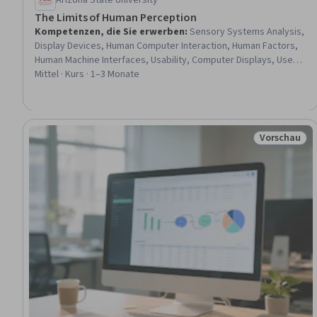
Arizona State University
The Limits of Human Perception
Kompetenzen, die Sie erwerben
:
Sensory Systems Analysis,
Display Devices, Human Computer Interaction, Human Factors,
Human Machine Interfaces, Usability, Computer Displays, User
Experience Design, Design Elements And Principles, Anatomy,
Mittel · Kurs · 1–3 Monate
Multimodal Prompts
Vorschau
Status: Vor