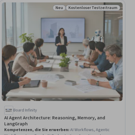
Neu
Kostenloser Testzeitraum
raum
Status: Neu
Status: Kostenloser Testzeitra
Board Infinity
AI Agent Architecture: Reasoning, Memory, and
LangGraph
Kompetenzen, die Sie erwerben
:
AI Workflows, Agentic