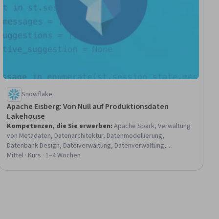
Snowflake
Apache Eisberg: Von Null auf Produktionsdaten
Lakehouse
Kompetenzen, die Sie erwerben
:
Apache Spark, Verwaltung
von Metadaten, Datenarchitektur, Datenmodellierung,
Datenbank-Design, Dateiverwaltung, Datenverwaltung,
Datenspeicher, Daten-Infrastruktur, Migration von Daten,
Mittel · Kurs · 1–4 Wochen
Apache Hive, Leistungsoptimierung, Validierung von Daten,
Daten importieren/exportieren, Datenpflege, Daten-Seen