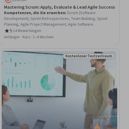
EDUCBA
Mastering Scrum: Apply, Evaluate & Lead Agile Success
Kompetenzen, die Sie erwerben
:
Scrum (Software
Development), Sprint Retrospectives, Team Building, Sprint
Planning, Agile Project Management, Agile Software
Development, Scaled Agile Framework, Team Management,
5
·
14 Bewertungen
Bewertung, 5 von 5 Sternen
Agile Methodology, Team Oriented, Agile Product
Anfänger · Kurs · 1–4 Wochen
Development, Backlogs, Project Risk Management, Risk
Management, Meeting Facilitation, Continuous Improvement
Process, Product Management, Stakeholder Engagement,
Kostenloser Testzeitraum
Status: Kostenloser Testzeitra
Discussion Facilitation, Prioritization