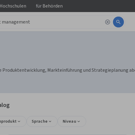
 Hochschulen
für
Behörden
Produktentwicklung, Markteinführung und Strategieplanung abdec
alog
nprodukt
Sprache
Niveau