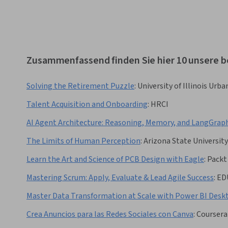
Zusammenfassend finden Sie hier 10 unsere 
Solving the Retirement Puzzle
:
University of Illinois Ur
Talent Acquisition and Onboarding
:
HRCI
AI Agent Architecture: Reasoning, Memory, and LangGrap
The Limits of Human Perception
:
Arizona State University
Learn the Art and Science of PCB Design with Eagle
:
Packt
Mastering Scrum: Apply, Evaluate & Lead Agile Success
:
ED
Master Data Transformation at Scale with Power BI Desk
Crea Anuncios para las Redes Sociales con Canva
:
Coursera