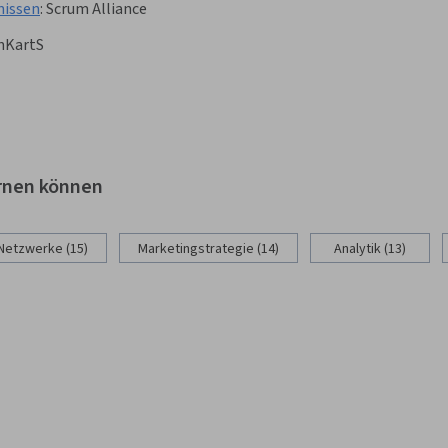
nissen
:
Scrum Alliance
nKartS
ernen können
 Netzwerke (15)
Marketingstrategie (14)
Analytik (13)