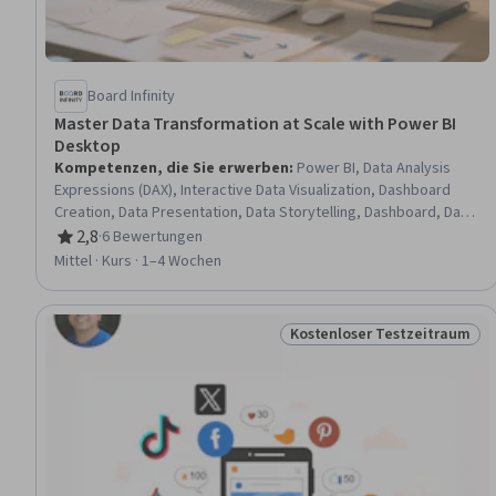
Board Infinity
Master Data Transformation at Scale with Power BI
Desktop
Kompetenzen, die Sie erwerben
:
Power BI, Data Analysis
Expressions (DAX), Interactive Data Visualization, Dashboard
Creation, Data Presentation, Data Storytelling, Dashboard, Data
Visualization Software, Data Security, Data Integration, Data
2,8
·
6 Bewertungen
Bewertung, 2,8 von 5 Sternen
Transformation, Data Integrity, Data Import/Export, Data
Mittel · Kurs · 1–4 Wochen
Management, Data Manipulation, Data Modeling, Software
Installation
Kostenloser Testzeitraum
Status: Kostenloser Testz