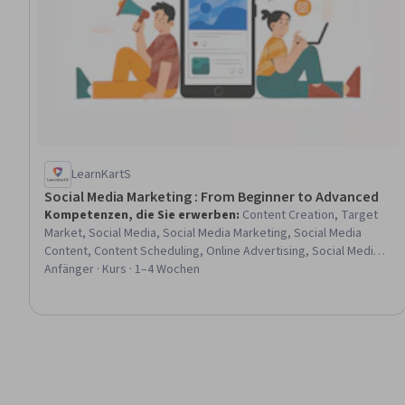
LearnKartS
Social Media Marketing : From Beginner to Advanced
Kompetenzen, die Sie erwerben
:
Content Creation, Target
Market, Social Media, Social Media Marketing, Social Media
Content, Content Scheduling, Online Advertising, Social Media
Strategy, Brand Strategy, Brand Marketing, Instagram, Social
Anfänger · Kurs · 1–4 Wochen
Media Management, Social Media Campaigns, Branding, Digital
Content, Customer Analysis, Digital Advertising, Advertising
Campaigns, Content Marketing, Artificial Intelligence