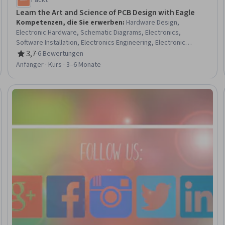
Packt
Learn the Art and Science of PCB Design with Eagle
Kompetenzen, die Sie erwerben
:
Hardware Design,
Electronic Hardware, Schematic Diagrams, Electronics,
Software Installation, Electronics Engineering, Electronic
Systems, Electronic Components, Embedded Software,
3,7
·
6 Bewertungen
Bewertung, 3,7 von 5 Sternen
Electrical and Computer Engineering, Electrical Engineering,
Anfänger · Kurs · 3–6 Monate
Design Software, Technical Design, Computer-Aided Design,
Drafting and Engineering Design, Manufacturing and Production,
Electrical Systems, System Configuration, Automation, Data
schau
Import/Export