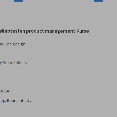
beliebtesten product management Kurse
bana-Champaign
h
:
Board Infinity
UCBA
top
:
Board Infinity