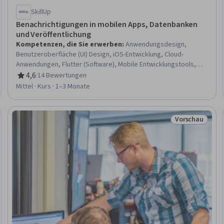
SkillUp
Benachrichtigungen in mobilen Apps, Datenbanken
und Veröffentlichung
Kompetenzen, die Sie erwerben
:
Anwendungsdesign,
Benutzeroberfläche (UI) Design, iOS-Entwicklung, Cloud-
Anwendungen, Flutter (Software), Mobile Entwicklungstools,
Design der Benutzeroberfläche und Benutzererfahrung (UI/UX),
4,6
·
14 Bewertungen
Bewertung, 4,6 von 5 Sternen
Datenbank-Management-Systeme, Bereitstellung von
Mittel · Kurs · 1–3 Monate
Anwendungen, Datenbank-Software, Datenbank-Anwendung,
Anwendungsentwicklung, Datenbank-Management, Mobile
Entwicklung, Apple iOS, React Native, Datenbanken, Back-End-
Vorschau
eitraum
Status: Vorsch
Webentwicklung, Android-Entwicklung, UI-Komponenten