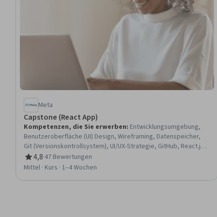
Meta
Capstone (React App)
Kompetenzen, die Sie erwerben
:
Entwicklungsumgebung,
Benutzeroberfläche (UI) Design, Wireframing, Datenspeicher,
Git (Versionskontrollsystem), UI/UX-Strategie, GitHub, React.js,
Datenzugang, Mobile Entwicklung, SQL, Persistenz der Daten,
4,8
·
47 Bewertungen
Bewertung, 4,8 von 5 Sternen
React Native, Benutzerfreundliches Design, Versionskontrolle,
Mittel · Kurs · 1–4 Wochen
UI-Komponenten, Benutzerströme