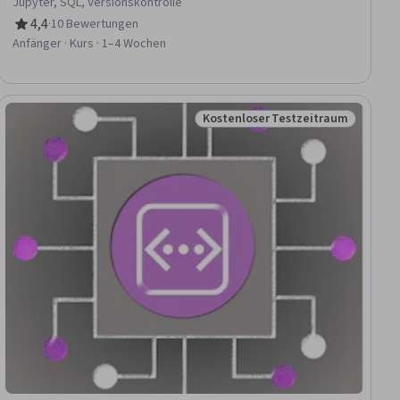
Jupyter, SQL, Versionskontrolle
4,4
·
10 Bewertungen
Bewertung, 4,4 von 5 Sternen
Anfänger · Kurs · 1–4 Wochen
Kostenloser Testzeitraum
raum
Status: Kostenloser Testzeitra