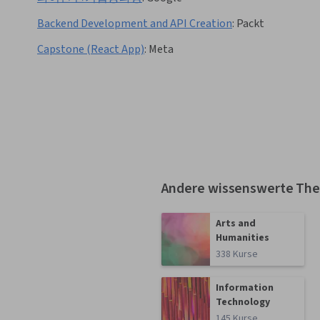
Backend Development and API Creation
:
Packt
Capstone (React App)
:
Meta
Andere wissenswerte Th
Arts and
Humanities
338 Kurse
Information
Technology
145 Kurse