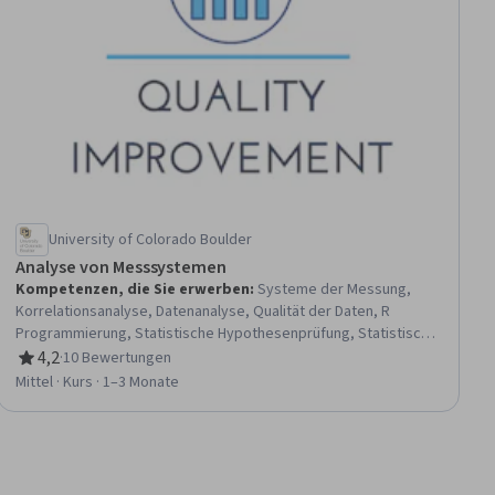
University of Colorado Boulder
Analyse von Messsystemen
Kompetenzen, die Sie erwerben
:
Systeme der Messung,
Korrelationsanalyse, Datenanalyse, Qualität der Daten, R
Programmierung, Statistische Hypothesenprüfung, Statistische
Methoden, Deskriptive Statistik, Statistische Software,
4,2
·
10 Bewertungen
Bewertung, 4,2 von 5 Sternen
Statistische Analyse, R (Software), Wahrscheinlichkeitsrechnung
Mittel · Kurs · 1–3 Monate
und Statistik, Statistische Visualisierung, Analyse, Verifizierung
und Validierung