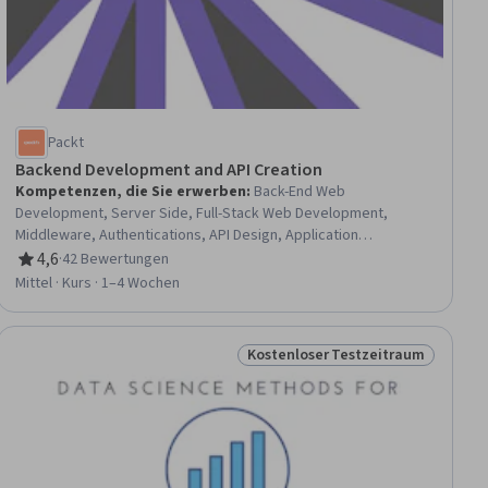
Packt
Backend Development and API Creation
Kompetenzen, die Sie erwerben
:
Back-End Web
Development, Server Side, Full-Stack Web Development,
Middleware, Authentications, API Design, Application
Programming Interface (API), User Accounts, Databases,
4,6
·
42 Bewertungen
Bewertung, 4,6 von 5 Sternen
JavaScript Frameworks, GitHub, Development Environment,
Mittel · Kurs · 1–4 Wochen
Data Validation
Kostenloser Testzeitraum
raum
Status: Kostenloser Testzeitra