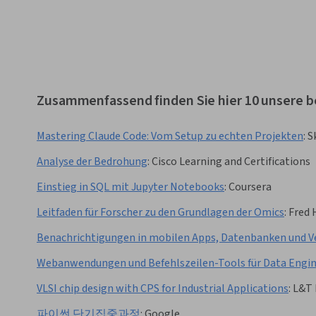
Zusammenfassend finden Sie hier 10 unsere 
Mastering Claude Code: Vom Setup zu echten Projekten
:
S
Analyse der Bedrohung
:
Cisco Learning and Certifications
Einstieg in SQL mit Jupyter Notebooks
:
Coursera
Leitfaden für Forscher zu den Grundlagen der Omics
:
Fred 
Benachrichtigungen in mobilen Apps, Datenbanken und V
Webanwendungen und Befehlszeilen-Tools für Data Engi
VLSI chip design with CPS for Industrial Applications
:
L&T 
파이썬 단기집중과정
:
Google