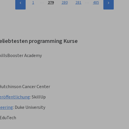
…
…
1
279
280
281
485
beliebtesten programming Kurse
killsBooster Academy
Hutchinson Cancer Center
eröffentlichung
:
SkillUp
neering
:
Duke University
EduTech