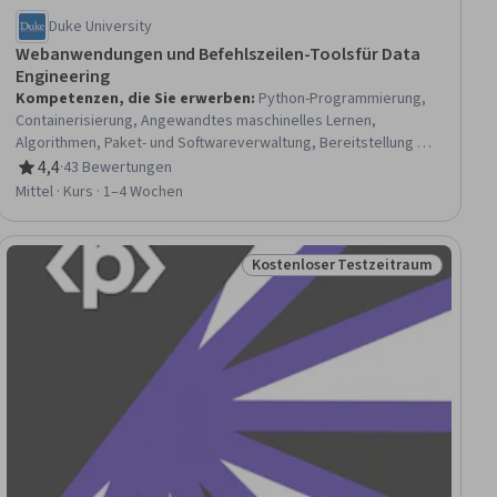
Duke University
Webanwendungen und Befehlszeilen-Tools für Data
Engineering
Kompetenzen, die Sie erwerben
:
Python-Programmierung,
Containerisierung, Angewandtes maschinelles Lernen,
Algorithmen, Paket- und Softwareverwaltung, Bereitstellung von
Anwendungen, Befehlszeilenschnittstelle, Test-
4,4
·
43 Bewertungen
Bewertung, 4,4 von 5 Sternen
Automatisierung, Installation der Software, Jupyter,
Mittel · Kurs · 1–4 Wochen
Microservices, AWS SageMaker
Kostenloser Testzeitraum
au
Status: Kostenloser Testzeitra