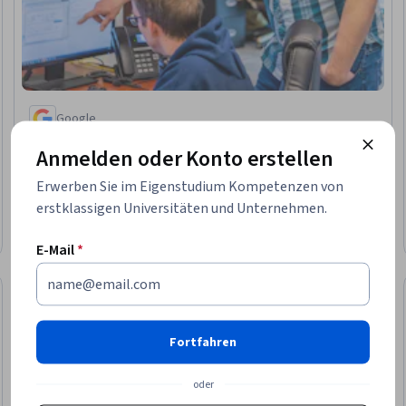
Google
파이썬 단기집중과정
Anmelden oder Konto erstellen
Kompetenzen, die Sie erwerben
:
Object Oriented
Programming (OOP), Code Reusability, Program Development,
Erwerben Sie im Eigenstudium Kompetenzen von
Python Programming, Computer Programming, Programming
erstklassigen Universitäten und Unternehmen.
Principles, Solution Design, Data Structures
4,7
·
53 Bewertungen
Bewertung, 4,7 von 5 Sternen
Anfänger · Kurs · 1–3 Monate
E-Mail
*
Kostenloser Testzeitraum
eitraum
Status: Kostenloser Testzeit
Fortfahren
oder