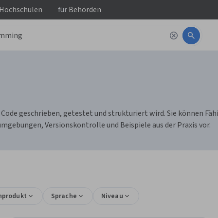
 Hochschulen
für
Behörden
ode geschrieben, getestet und strukturiert wird. Sie können Fäh
mgebungen, Versionskontrolle und Beispiele aus der Praxis vor.
nprodukt
Sprache
Niveau