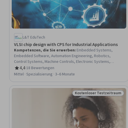
L&T EduTech
VLSI chip design with CPS for Industrial Applications
Kompetenzen, die Sie erwerben
:
Embedded Systems,
Embedded Software, Automation Engineering, Robotics,
Control Systems, Machine Controls, Electronic Systems,
Industrial Engineering, Internet Of Things, Automation,
4,4
·
18 Bewertungen
Bewertung, 4,4 von 5 Sternen
Vibrations, Electronic Hardware, C (Programming Language),
Mittel · Spezialisierung · 3–6 Monate
Power Electronics, Peripheral Devices, Electronics, Wireless
Networks, Medical Equipment and Technology, Medical
Devices, Electric Power Systems
Kostenloser Testzeitraum
Status: Kostenloser Testz