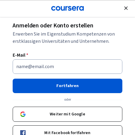
Kostenlose Teilnahme
Anmelden oder Konto erstellen
Blättern
Erwerben Sie im Eigenstudium Kompetenzen von
Kurse programmieren
erstklassigen Universitäten und Unternehmen.
Programmieren-Kurse können Ihnen helfen zu lernen, wie
E-Mail
*
Code geschrieben, getestet und strukturiert wird. Sie können
Fähigkeiten in Syntax, Algorithmen, Datenstrukturen und
Projektaufbau aufbauen. Viele Kurse stellen
Entwicklungsumgebungen, Versionskontrolle und Beispiele
Fortfahren
aus der Praxis vor.
oder
Weiter mit Google
Beliebte Programmieren Kurse & Zertifikate
Filtern und Sortieren
Thema
Dauer
Lernpr
Mit Facebook fortfahren