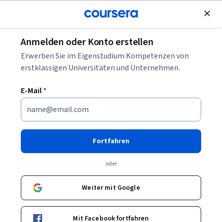
Kostenlose Teilnahme
Anmelden oder Konto erstellen
Blättern
Erwerben Sie im Eigenstudium Kompetenzen von
Kurse programmieren
erstklassigen Universitäten und Unternehmen.
Programmieren-Kurse können Ihnen helfen zu lernen, wie
E-Mail
*
Code geschrieben, getestet und strukturiert wird. Sie können
Fähigkeiten in Syntax, Algorithmen, Datenstrukturen und
Projektaufbau aufbauen. Viele Kurse stellen
Entwicklungsumgebungen, Versionskontrolle und Beispiele
Fortfahren
aus der Praxis vor.
oder
Weiter mit Google
Beliebte Programmieren Kurse & Zertifikate
Filtern und Sortieren
Thema
Dauer
Lernpr
Mit Facebook fortfahren