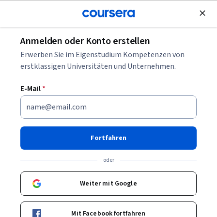
Kostenlose Teilnahme
Anmelden oder Konto erstellen
Blättern
Erwerben Sie im Eigenstudium Kompetenzen von
Psychologie Kurse
erstklassigen Universitäten und Unternehmen.
Psychologie-Kurse können Ihnen helfen zu verstehen, wie
E-Mail
*
Menschen denken, fühlen und handeln. Sie können
Fähigkeiten in Wahrnehmung, Verhalten, Kommunikation
und Analyse aufbauen. Viele Kurse stellen Modelle, Studien
und Beispiele vor, die psychologische Prozesse verständlich
Fortfahren
machen.
oder
Weiter mit Google
Beliebte Psychologie Kurse & Zertifikate
Filtern und Sortieren
Thema
Dauer
Lernpr
Mit Facebook fortfahren