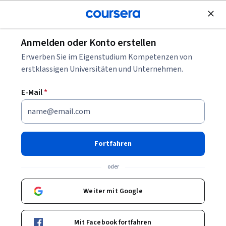
Kostenlose Teilnahme
Anmelden oder Konto erstellen
Blättern
Erwerben Sie im Eigenstudium Kompetenzen von
Psychologie Kurse
erstklassigen Universitäten und Unternehmen.
Psychologie-Kurse können Ihnen helfen zu verstehen, wie
E-Mail
*
Menschen denken, fühlen und handeln. Sie können
Fähigkeiten in Wahrnehmung, Verhalten, Kommunikation
und Analyse aufbauen. Viele Kurse stellen Modelle, Studien
und Beispiele vor, die psychologische Prozesse verständlich
Fortfahren
machen.
oder
Weiter mit Google
Beliebte Psychologie Kurse & Zertifikate
Filtern und Sortieren
Thema
Dauer
Lernpr
Mit Facebook fortfahren