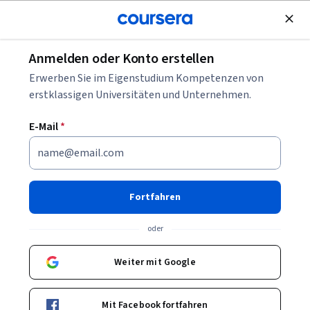
Kostenlose Teilnahme
Anmelden oder Konto erstellen
Blättern
Erwerben Sie im Eigenstudium Kompetenzen von
Psychologie Kurse
erstklassigen Universitäten und Unternehmen.
Psychologie-Kurse können Ihnen helfen zu verstehen, wie
E-Mail
*
Menschen denken, fühlen und handeln. Sie können
Fähigkeiten in Wahrnehmung, Verhalten, Kommunikation
und Analyse aufbauen. Viele Kurse stellen Modelle, Studien
und Beispiele vor, die psychologische Prozesse verständlich
Fortfahren
machen.
oder
Weiter mit Google
Beliebte Psychologie Kurse & Zertifikate
Filtern und Sortieren
Thema
Dauer
Lernpr
Mit Facebook fortfahren