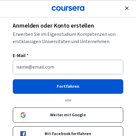
Kostenlose Teilnahme
Anmelden oder Konto erstellen
Blättern
Erwerben Sie im Eigenstudium Kompetenzen von
Psychologie Kurse
erstklassigen Universitäten und Unternehmen.
Psychologie-Kurse können Ihnen helfen zu verstehen, wie
E-Mail
*
Menschen denken, fühlen und handeln. Sie können
Fähigkeiten in Wahrnehmung, Verhalten, Kommunikation
und Analyse aufbauen. Viele Kurse stellen Modelle, Studien
und Beispiele vor, die psychologische Prozesse verständlich
Fortfahren
machen.
oder
Weiter mit Google
Beliebte Psychologie Kurse & Zertifikate
Filtern und Sortieren
Thema
Dauer
Lernpr
Mit Facebook fortfahren