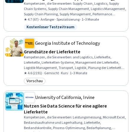
Kompetenzen, die Sie erwerben
:
Supply Chain, Logistics, Supply
Chain Systems, Supply Chain Management, Logistics Management,
Supply Chain Planning, Supply Management, Performance
Measurement, Transportation Management, Transportation
★ 4.7 (67) · Anfänger · Spezialisierung · 1–3 Monate
Operations, Operational Efficiency, Operations Management,
Kostenloser Testzeitraum
Status: Kostenloser Testzeitraum
Inventory and Warehousing, Supplier Management, Business
Operations, Operations, Sustainable Business, Inventory
Management, Business, Business Administration
Georgia Institute of Technology
Grundsätze der Lieferkette
Kompetenzen, die Sie erwerben
:
and Logistics, Lieferkette,
Lieferkette, Lieferketten-Systeme, Management der Lieferkette,
Logistik-Management, Transport, Logistik, Planung der Lieferkette,
Beschaffung
★ 4.6 (2191) · Gemischt · Kurs · 1–3 Monate
Vorschau
Kategorie: Vorschau
University of California, Irvine
Nutzen Sie Data Science für eine agilere
Lieferkette
Kompetenzen, die Sie erwerben
:
Leistungsmessung, Microsoft Excel,
Bestandsaufnahme und Lagerhaltung, Lieferkette,
Bestandskontrolle, Prozess-Optimierung, Bedarfsplanung,