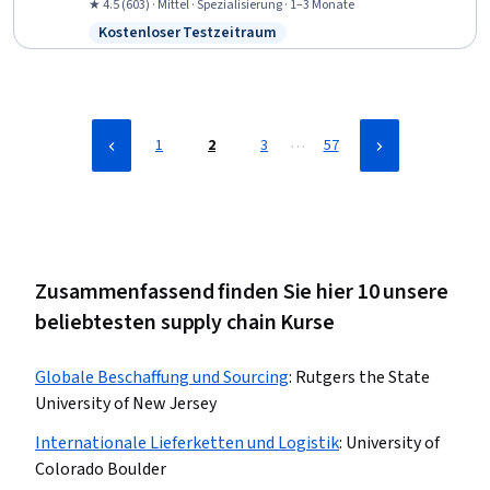
Betriebsführung, Materialwirtschaft, Management der Lieferkette,
★ 4.5 (603) · Mittel · Spezialisierung · 1–3 Monate
Nutzung der Ressourcen, Ressourcenplanung, Kapazitätsplanung,
Kostenloser Testzeitraum
Status: Kostenloser Testzeitraum
Ressourcen-Zuweisung, Kapazitätsmanagement, Vorhersage,
Inventarverwaltung, Planung der Kundennachfrage, Planung der
Lieferkette, Materialbedarfsplanung
…
1
2
3
57
Zusammenfassend finden Sie hier 10 unsere
beliebtesten supply chain Kurse
Globale Beschaffung und Sourcing
:
Rutgers the State
University of New Jersey
Internationale Lieferketten und Logistik
:
University of
Colorado Boulder