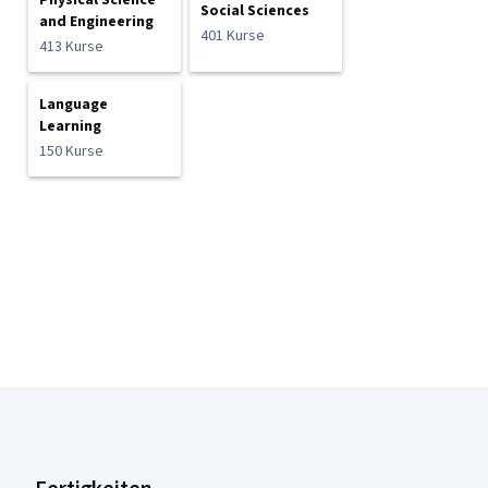
Physical Science
Social Sciences
and Engineering
401 Kurse
413 Kurse
Language
Learning
150 Kurse
Coursera-Fußzeile