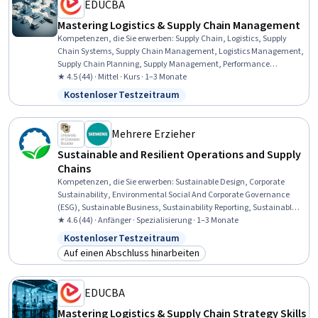
EDUCBA
Mastering Logistics & Supply Chain Management
Kompetenzen, die Sie erwerben
:
Supply Chain, Logistics, Supply
Chain Systems, Supply Chain Management, Logistics Management,
Supply Chain Planning, Supply Management, Performance
Measurement, Transportation Management, Transportation
★ 4.5 (44) · Mittel · Kurs · 1–3 Monate
Operations, Operational Efficiency, Operations Management,
Kostenloser Testzeitraum
Status: Kostenloser Testzeitraum
Inventory and Warehousing, Supplier Management, Business
Operations, Operations, Sustainable Business, Inventory
Management, Risk Management, Customer Relationship
Mehrere Erzieher
Management (CRM) Software
Sustainable and Resilient Operations and Supply
Chains
Kompetenzen, die Sie erwerben
:
Sustainable Design, Corporate
Sustainability, Environmental Social And Corporate Governance
(ESG), Sustainable Business, Sustainability Reporting, Sustainable
Technologies, Sustainable Development, Supply Management,
★ 4.6 (44) · Anfänger · Spezialisierung · 1–3 Monate
Sustainability Standards, Business Ethics, Sustainable Systems,
Kostenloser Testzeitraum
Status: Kostenloser Testzeitraum
Operations Management, Supply Chain Management, Supply Chain
Auf einen Abschluss hinarbeiten
Planning, Supply Chain, Manufacturing Operations, Strategic
Kategorie: Auf einen Abschluss hinarbeiten
Sourcing, Supply Chain Systems, Procurement, Product Design
EDUCBA
Mastering Logistics & Supply Chain Strategy Skills