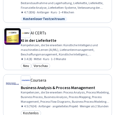
Bestandsaufnahme und Lagerhaltung, Lieferkette, Lieferkette,
Finanzielle Analyse, Lieferketten-Systeme, Verbesserung der
Kundenerfahrung, Analyse der Wettbewerber, Bestandskontrolle,
★ 4.7 (836) · Anfänger · Kurs · 1–4 Wochen
Finanzielle Daten, Schätzung der Kosten, Benchmarking,
Kostenloser Testzeitraum
Status: Kostenloser Testzeitraum
Inventarverwaltungssystem, Marktanteil, Datenanalyse,
Management der Lieferkette, Strategie der Kundenerfahrung (CX),
Transport, Analytik, Kundenanalyse, Planung der Lieferkette
AI CERTs
KI in der Lieferkette
Kompetenzen, die Sie erwerben
:
Künstliche Intelligenz und
maschinelles Lernen (AI/ML), Lieferantenmanagement,
Beschaffungsmanagement, Künstliche Intelligenz,
Bestandsaufnahme und Lagerhaltung, Lieferkette, Management
★ 3.4 (8) · Mittel · Kurs · 1–3 Monate
der Lieferantenbeziehungen, AI-Förderung,
Neu
Vorschau
Kategorie: Neu
Kategorie: Vorschau
Inventarverwaltungssystem, Risikomanagement für Lieferanten,
Bedarfsplanung, Management der Lieferkette, Generative AI-
Agenten, Das Risiko, Vorhersage, Logistik, Inventarverwaltung,
Coursera
Planung der Kundennachfrage, Entscheidungsintelligenz, Planung
der Lieferkette
Business Analysis & Process Management
Kompetenzen, die Sie erwerben
:
Process Analysis, Process Modeling,
Business Process, Business Analysis, Process Mapping, Process
Management, Process Flow Diagrams, Business Process Modeling,
Business Modeling, Stakeholder Management, Stakeholder
★ 4.5 (7624) · Anfänger · angeleitetes Projekt · Weniger als 2 Stunden
Analysis, Computer Literacy
Kostenlos