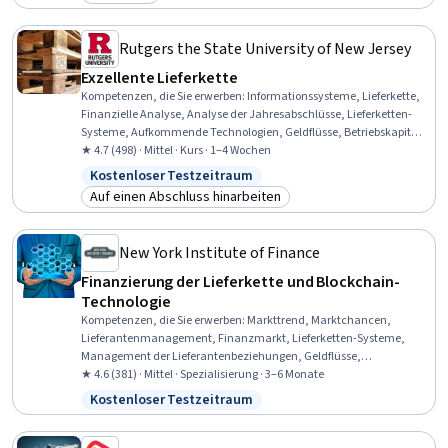
Kategorie: Kostenlos
Rutgers the State University of New Jersey
Exzellente Lieferkette
Kompetenzen, die Sie erwerben
:
Informationssysteme, Lieferkette,
Finanzielle Analyse, Analyse der Jahresabschlüsse, Lieferketten-
Systeme, Aufkommende Technologien, Geldflüsse, Betriebskapital,
Management der Lieferkette, Logistik-Management,
★ 4.7 (498) · Mittel · Kurs · 1–4 Wochen
Finanzberichte, Logistik, Geschäftliche Metriken, Business-
Kostenloser Testzeitraum
Status: Kostenloser Testzeitraum
Technologien
Auf einen Abschluss hinarbeiten
Kategorie: Auf einen Abschluss hinarbeiten
New York Institute of Finance
Finanzierung der Lieferkette und Blockchain-
Technologie
Kompetenzen, die Sie erwerben
:
Markttrend, Marktchancen,
Lieferantenmanagement, Finanzmarkt, Lieferketten-Systeme,
Management der Lieferantenbeziehungen, Geldflüsse,
Transaktionsverarbeitung, Blockchain, Betriebskapital, Marktanteil,
★ 4.6 (381) · Mittel · Spezialisierung · 3–6 Monate
Risikomanagement für Lieferanten, Kreditorenbuchhaltung,
Kostenloser Testzeitraum
Status: Kostenloser Testzeitraum
Management der Lieferkette, Prospektion und Qualifizierung,
FinTech, Kassenführung, Geschäftliche Metriken, Kundenanalyse,
Beschaffung