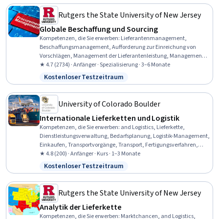
Rutgers the State University of New Jersey
Globale Beschaffung und Sourcing
Kompetenzen, die Sie erwerben
:
Lieferantenmanagement,
Beschaffungsmanagement, Aufforderung zur Einreichung von
Vorschlägen, Management der Lieferantenleistung, Management
der Lieferantenbeziehungen, Strategische Beschaffung,
★ 4.7 (2734) · Anfänger · Spezialisierung · 3–6 Monate
Risikomanagement für Lieferanten, Stakeholder-Management,
Kostenloser Testzeitraum
Status: Kostenloser Testzeitraum
Vertragsmanagement, Anfrage für ein Angebot (RFQ), Verhandlung,
Management der Lieferantenbeziehungen, Einkaufen,
Marktanalyse, Lieferanten-Management, Preisverhandlung,
University of Colorado Boulder
Fallstudien, Qualitätsmanagement für Lieferanten, Beschaffung,
Internationale Lieferketten und Logistik
Vertragsverhandlung
Kompetenzen, die Sie erwerben
:
and Logistics, Lieferkette,
Dienstleistungsverwaltung, Bedarfsplanung, Logistik-Management,
Einkaufen, Transportvorgänge, Transport, Fertigungsverfahren,
Planung der Lieferkette
★ 4.8 (200) · Anfänger · Kurs · 1–3 Monate
Kostenloser Testzeitraum
Status: Kostenloser Testzeitraum
Rutgers the State University of New Jersey
Analytik der Lieferkette
Kompetenzen, die Sie erwerben
:
Marktchancen, and Logistics,