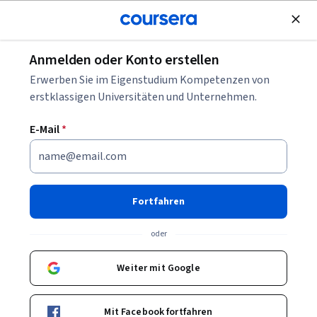
Kostenlose Teilnahme
Anmelden oder Konto erstellen
Blättern
Erwerben Sie im Eigenstudium Kompetenzen von
Kurse in der Lieferkette
erstklassigen Universitäten und Unternehmen.
Supply-Chain-Kurse können Ihnen helfen zu verstehen, wie
E-Mail
*
Warenströme geplant, gesteuert und optimiert werden. Sie
können Fähigkeiten in Logistik, Bedarfsplanung, Prozessen
und Analyse aufbauen. Viele Kurse stellen Fallstudien und
Werkzeuge für Lieferkettenmanagement vor.
Fortfahren
oder
Beliebte Supply Chain Kurse & Zertifikate
Weiter mit Google
Filtern und Sortieren
Thema
Dauer
Lernpr
Mit Facebook fortfahren