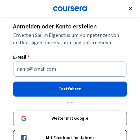
Kostenlose Teilnahme
Anmelden oder Konto erstellen
Blättern
Erwerben Sie im Eigenstudium Kompetenzen von
Kurse in der Lieferkette
erstklassigen Universitäten und Unternehmen.
Supply-Chain-Kurse können Ihnen helfen zu verstehen, wie
E-Mail
*
Warenströme geplant, gesteuert und optimiert werden. Sie
können Fähigkeiten in Logistik, Bedarfsplanung, Prozessen
und Analyse aufbauen. Viele Kurse stellen Fallstudien und
Werkzeuge für Lieferkettenmanagement vor.
Fortfahren
oder
Beliebte Supply Chain Kurse & Zertifikate
Weiter mit Google
Filtern und Sortieren
Thema
Dauer
Lernpr
Mit Facebook fortfahren