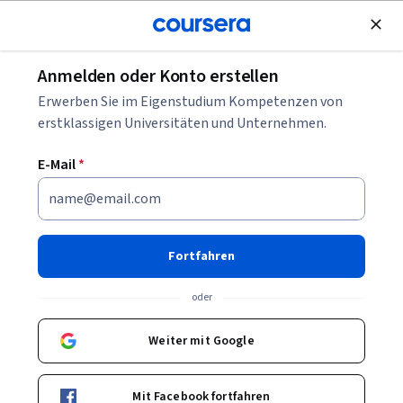
Kostenlose Teilnahme
Anmelden oder Konto erstellen
Blättern
Erwerben Sie im Eigenstudium Kompetenzen von
Handelskurse
erstklassigen Universitäten und Unternehmen.
Trading-Kurse können Ihnen helfen zu verstehen, wie
E-Mail
*
Märkte funktionieren, Risiken bewertet und
Handelsstrategien entwickelt werden. Sie können
Fähigkeiten in Analyse, Charting, Instrumenten und
Entscheidungsmodellen aufbauen. Viele Kurse stellen
Fortfahren
Beispiele und Tools für typische Handelssituationen vor.
oder
Weiter mit Google
Beliebte Trading Kurse & Zertifikate
Filtern und Sortieren
Thema
Dauer
Lernpr
Mit Facebook fortfahren