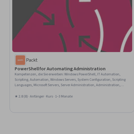
Packt
PowerShell for Automating Administration
Kompetenzen, die Sie erwerben
:
Windows PowerShell, IT Automation,
Scripting, Automation, Windows Servers, System Configuration, Scripting
Languages, Microsoft Servers, Server Administration, Administration,
Software Installation, Verification And Validation, Cloud Deployment, Data
Import/Export, Service Management, Remote Access Systems, Extensible
★ 2.8 (8) · Anfänger · Kurs · 1–3 Monate
Markup Language (XML), File Management, Debugging