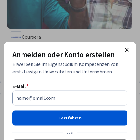
Coursera
Get started with Mural
Anmelden oder Konto erstellen
Kompetenzen, die Sie erwerben
:
Collaborative Software, Productivity
Software, Telecommuting, Virtual Teams, Team Building, Organizational
Skills, User Accounts, Brainstorming, Data Visualization, Business Strategy
Erwerben Sie im Eigenstudium Kompetenzen von
★ 3.9 (9) · Anfänger · angeleitetes Projekt · Weniger als 2 Stunden
erstklassigen Universitäten und Unternehmen.
Kostenlos
Kategorie: Kostenlos
E-Mail
*
Fortfahren
oder