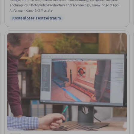
Techniques, Photo/Video Production and Technology, Knowledge of Apple
Software, Graphics Software, Data Import/Export, User Interface (UI),
Anfänger · Kurs · 1–3 Monate
Timelines, File Management
Kostenloser Testzeitraum
Status: Kostenloser Testzeitraum