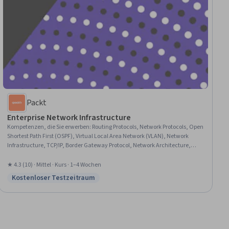
Packt
Enterprise Network Infrastructure
Kompetenzen, die Sie erwerben
:
Routing Protocols, Network Protocols, Open
Shortest Path First (OSPF), Virtual Local Area Network (VLAN), Network
Infrastructure, TCP/IP, Border Gateway Protocol, Network Architecture,
Network Engineering, General Networking, OSI Models, Wireless Networks,
Network Routing, Network Troubleshooting, Network Administration,
★ 4.3 (10) · Mittel · Kurs · 1–4 Wochen
Network Switches, Local Area Networks, System Configuration
Kostenloser Testzeitraum
Status: Kostenloser Testzeitraum