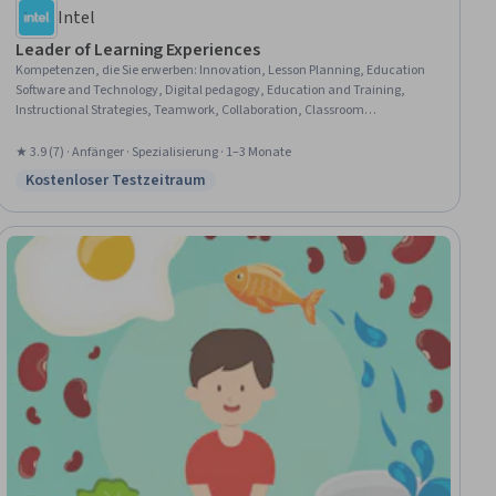
Intel
Leader of Learning Experiences
Kompetenzen, die Sie erwerben
:
Innovation, Lesson Planning, Education
Software and Technology, Digital pedagogy, Education and Training,
Instructional Strategies, Teamwork, Collaboration, Classroom
Management, Virtual Environment, Curriculum Planning, Creative
Problem-Solving, Team Collaboration, Stress Management, Technology
★ 3.9 (7) · Anfänger · Spezialisierung · 1–3 Monate
Strategies, Technology Roadmaps, Social Impact, Patient Communication,
Kostenloser Testzeitraum
Status: Kostenloser Testzeitraum
digital literacy, Artificial Intelligence