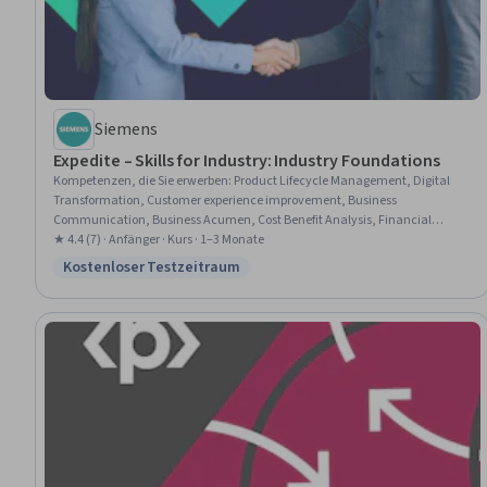
Siemens
Expedite – Skills for Industry: Industry Foundations
Kompetenzen, die Sie erwerben
:
Product Lifecycle Management, Digital
Transformation, Customer experience improvement, Business
Communication, Business Acumen, Cost Benefit Analysis, Financial
Acumen, Customer Relationship Building, Stakeholder Communications,
★ 4.4 (7) · Anfänger · Kurs · 1–3 Monate
Cross-Functional Collaboration, Innovation, Strategic Decision-Making
Kostenloser Testzeitraum
Status: Kostenloser Testzeitraum