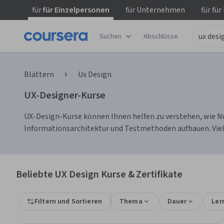
für
für Einzelpersonen
für
Unternehmen
für
für
Suchen
Abschlüsse
Blättern
Ux Design
UX-Designer-Kurse
UX-Design-Kurse können Ihnen helfen zu verstehen, wie Nu
Informationsarchitektur und Testmethoden aufbauen. Viele
Beliebte UX Design Kurse & Zertifikate
Filtern und Sortieren
Thema
Dauer
Ler