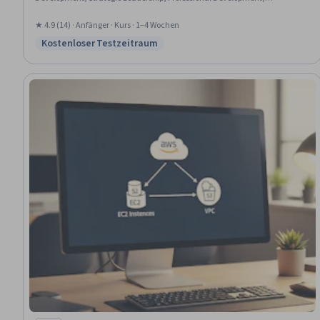
Organizational Structure, Performance Analysis, Strategic Decision-
Making, Operational Excellence, Stakeholder Management, Adaptability
★ 4.9 (14) · Anfänger · Kurs · 1–4 Wochen
Kostenloser Testzeitraum
Status: Kostenloser Testzeitraum