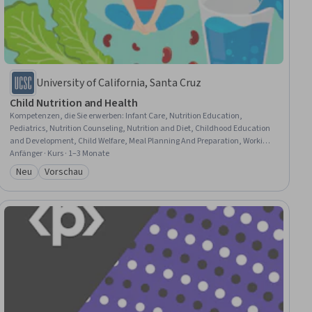
University of California, Santa Cruz
Child Nutrition and Health
Kompetenzen, die Sie erwerben
:
Infant Care, Nutrition Education,
Pediatrics, Nutrition Counseling, Nutrition and Diet, Childhood Education
and Development, Child Welfare, Meal Planning And Preparation, Working
With Children, Nutritional Assessment, Child Development, Preventative
Anfänger · Kurs · 1–3 Monate
Care, Health Education, Caregiving, Food Safety and Sanitation, Public
Neu
Vorschau
Kategorie: Neu
Kategorie: Vorschau
Health and Disease Prevention, Health Assessment, Health Care, Public
Health, Health Equity