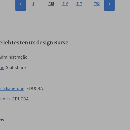
…
…
1
415
416
417
792
eliebtesten ux design Kurse
 Administração
one
:
Skillshare
d Skalierung
:
EDUCBA
anics
:
EDUCBA
ns