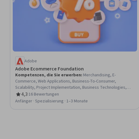
Adobe
Adobe Ecommerce Foundation
Kompetenzen, die Sie erwerben
:
Merchandising, E-
Commerce, Web Applications, Business-To-Consumer,
Scalability, Project Implementation, Business Technologies,
Technology Solutions, System Implementation, Product
4,3
·
16 Bewertungen
Bewertung, 4,3 von 5 Sternen
Knowledge, Value Propositions, Digital Transformation,
Anfänger · Spezialisierung · 1–3 Monate
Application Frameworks, Digital Content, Case Studies,
Program Implementation, Needs Assessment, Application
Development, Maintainability, Growth Strategies