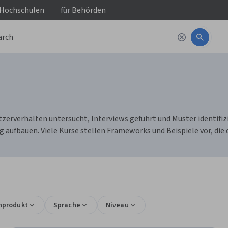
 Hochschulen
für
Behörden
erverhalten untersucht, Interviews geführt und Muster identifizi
 aufbauen. Viele Kurse stellen Frameworks und Beispiele vor, di
nprodukt
Sprache
Niveau