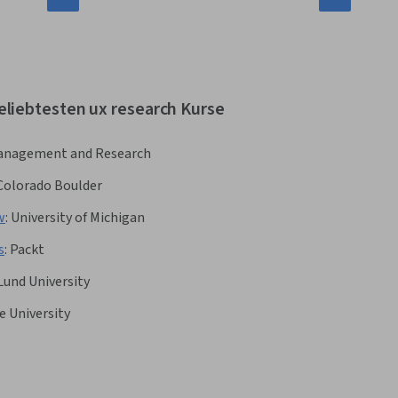
eliebtesten ux research Kurse
f Management and Research
 Colorado Boulder
w
:
University of Michigan
s
:
Packt
Lund University
 University