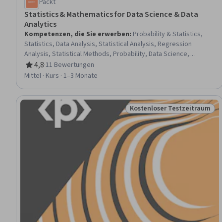
Packt
Statistics & Mathematics for Data Science & Data
Analytics
Kompetenzen, die Sie erwerben
:
Probability & Statistics,
Statistics, Data Analysis, Statistical Analysis, Regression
Analysis, Statistical Methods, Probability, Data Science,
Statistical Modeling, Data-Driven Decision-Making, Bayesian
4,8
·
11 Bewertungen
Bewertung, 4,8 von 5 Sternen
Statistics, Classification And Regression Tree (CART),
Mittel · Kurs · 1–3 Monate
Statistical Machine Learning, Statistical Inference, Probability
Distribution, Predictive Analytics, Applied Machine Learning,
Correlation Analysis, Predictive Modeling, Data Preprocessing
Kostenloser Testzeitraum
Status: Kostenloser Testz