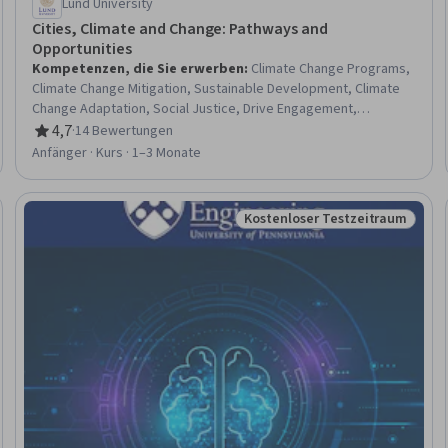
Lund University
Cities, Climate and Change: Pathways and
Opportunities
Kompetenzen, die Sie erwerben
:
Climate Change Programs,
Climate Change Mitigation, Sustainable Development, Climate
Change Adaptation, Social Justice, Drive Engagement,
Community Development, Social Impact, Mitigation, Systems
4,7
·
14 Bewertungen
Bewertung, 4,7 von 5 Sternen
Thinking, Stakeholder Engagement, Research and Design,
Anfänger · Kurs · 1–3 Monate
Visionary, Data-Driven Decision-Making, Finance, Innovation,
Strategic Partnership, Governance, Collaboration
Kostenloser Testzeitraum
eitraum
Status: Kostenloser Testzeit