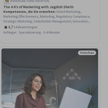
Kennesaw State University
The 4 A's of Marketing with Jagdish Sheth
Kompetenzen, die Sie erwerben
:
Global Marketing,
Marketing Effectiveness, Marketing, Regulatory Compliance,
Strategic Marketing, Stakeholder Management, Innovation,
Stakeholder Communications, Corporate Sustainability,
4,7
·
14 Bewertungen
Bewertung, 4,7 von 5 Sternen
Marketing Strategies, Stakeholder Engagement, Stakeholder
Anfänger · Spezialisierung · 3–6 Monate
Analysis, Internal Communications, MarTech, Marketing
Planning, Product Marketing, Shared Media, Social Media
Marketing, Business Strategy, Business
Vorschau
raum
Status: Vorschau