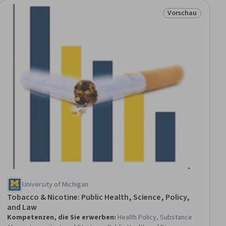
Vorschau
raum
Status: Vorschau
University of Michigan
Tobacco & Nicotine: Public Health, Science, Policy,
and Law
Kompetenzen, die Sie erwerben
:
Health Policy, Substance