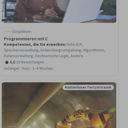
Simplilearn
Programmieren mit C
Kompetenzen, die Sie erwerben
:
Datei-E/A,
Speicherverwaltung, Entwicklungsumgebung, Algorithmen,
Datenverwaltung, Rechnerische Logik, Andere
Programmiersprachen, Dateiverwaltung, Daten-Strukturen, C
4,6
·
30 Bewertungen
Bewertung, 4,6 von 5 Sternen
und C++, Grundsätze der Programmierung,
Anfänger · Kurs · 1–4 Wochen
Computerprogrammierung, C (Programmiersprache),
Programm-Entwicklung
Kostenloser Testzeitraum
raum
Status: Kostenloser Testzeitra