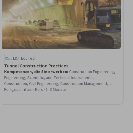
L&T EduTech
Tunnel Construction Practices
Kompetenzen, die Sie erwerben
:
Construction Engineering,
Engineering, Scientific, and Technical Instruments,
Construction, Civil Engineering, Construction Management,
Structural Engineering, Environmental Monitoring, Engineering
Fortgeschritten · Kurs · 1–3 Monate
Practices, Safety Standards, Failure Analysis, Structural
Analysis, Engineering Design Process, Engineering Analysis,
Finite Element Methods