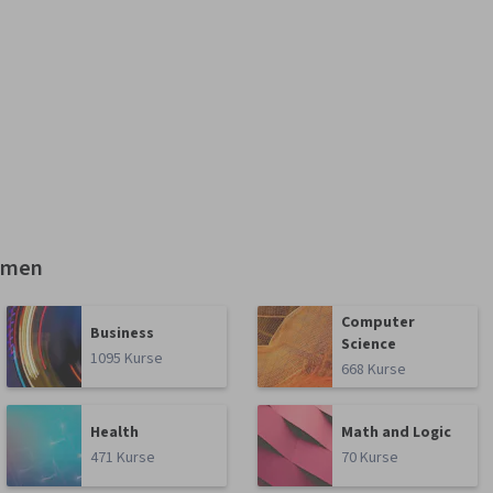
emen
Computer
Business
Science
1095 Kurse
668 Kurse
Health
Math and Logic
471 Kurse
70 Kurse