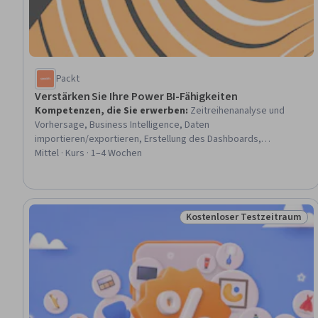
Packt
Verstärken Sie Ihre Power BI-Fähigkeiten
Kompetenzen, die Sie erwerben
:
Zeitreihenanalyse und
Vorhersage, Business Intelligence, Daten
importieren/exportieren, Erstellung des Dashboards,
Bereinigung von Daten, Kundeneinblicke, Datenmodellierung,
Mittel · Kurs · 1–4 Wochen
Kundenanalyse, Datenumwandlung, Datenanalyse-Ausdrücke
(DAX), Trendanalyse, Interaktive Datenvisualisierung,
Dashboard, Power BI
Kostenloser Testzeitraum
Status: Kostenloser Testz