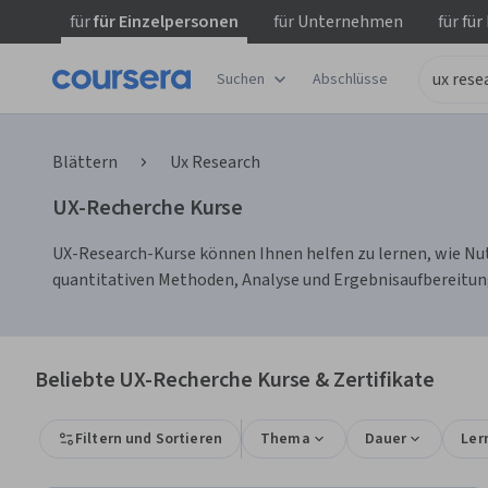
für
für Einzelpersonen
für
Unternehmen
für
für
Suchen
Abschlüsse
Blättern
Ux Research
UX-Recherche Kurse
UX-Research-Kurse können Ihnen helfen zu lernen, wie Nutz
quantitativen Methoden, Analyse und Ergebnisaufbereitung
Beliebte UX-Recherche Kurse & Zertifikate
Filtern und Sortieren
Thema
Dauer
Ler