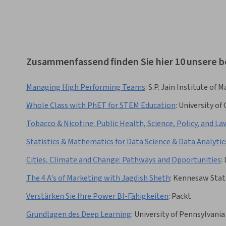
Zusammenfassend finden Sie hier 10 unsere b
Managing High Performing Teams
:
S.P. Jain Institute o
Whole Class with PhET for STEM Education
:
University of
Tobacco & Nicotine: Public Health, Science, Policy, and La
Statistics & Mathematics for Data Science & Data Analytic
Cities, Climate and Change: Pathways and Opportunities
:
The 4 A's of Marketing with Jagdish Sheth
:
Kennesaw State
Verstärken Sie Ihre Power BI-Fähigkeiten
:
Packt
Grundlagen des Deep Learning
:
University of Pennsylvania