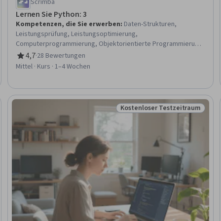
Scrimba
Lernen Sie Python: 3
Kompetenzen, die Sie erwerben
:
Daten-Strukturen,
Leistungsprüfung, Leistungsoptimierung,
Computerprogrammierung, Objektorientierte Programmierung
(OOP), Datei-E/A, Web-Entwicklungs-Tools, Python-
4,7
·
28 Bewertungen
Bewertung, 4,7 von 5 Sternen
Programmierung, Web-Entwicklung, Software-Entwicklung,
Mittel · Kurs · 1–4 Wochen
Fehlersuche
Kostenloser Testzeitraum
Status: Kostenloser Testzeit