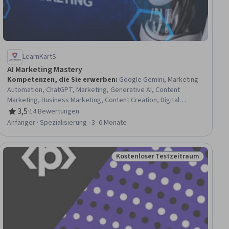
LearnKartS
AI Marketing Mastery
Kompetenzen, die Sie erwerben
:
Google Gemini, Marketing
Automation, ChatGPT, Marketing, Generative AI, Content
Marketing, Business Marketing, Content Creation, Digital
Content, Prompt Engineering, Branding, Social Media, Google
3,5
·
14 Bewertungen
Bewertung, 3,5 von 5 Sternen
Ads, Search Engine Optimization, Digital Assets, Facebook,
Anfänger · Spezialisierung · 3–6 Monate
Digital Advertising, Sales Pipelines, Productivity, Web
Development
Kostenloser Testzeitraum
Status: Kostenloser Testzeitra