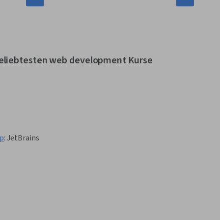
beliebtesten web development Kurse
pp
:
JetBrains