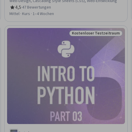
Web-Design, Cascading Style Sheets (CSS), Web-Entwicklung
4,5
·
47 Bewertungen
Bewertung, 4,5 von 5 Sternen
Mittel · Kurs · 1–4 Wochen
Kostenloser Testzeitraum
schau
Status: Kostenloser Testzeit