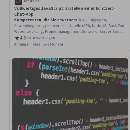
JetBrains
Vollwertiges JavaScript: Erstellen einer Echtzeit-
Chat-App
Kompetenzen, die Sie erwerben
:
Beglaubigungen,
Anwendungsprogrammierschnittstelle (API), Node.JS, Back-End-
Webentwicklung, Projektmanagement-Software, Server-Seite,
Web-Design und Entwicklung, React.js, Full-Stack Web-
4,8
·
16 Bewertungen
Bewertung, 4,8 von 5 Sternen
Entwicklung, Frontend-Integration, Software-Entwicklung,
Anfänger · Kurs · 1–3 Monate
Javascript, Web-Entwicklung, Docker (Software), Front-End-
Webentwicklung, Web-Anwendungen, JavaScript-Frameworks,
Containerisierung, Anwendungsentwicklung, Bereitstellung von
Anwendungen