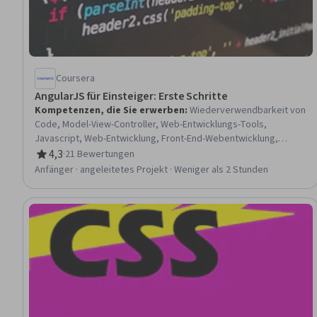
Coursera
AngularJS für Einsteiger: Erste Schritte
Kompetenzen, die Sie erwerben
:
Wiederverwendbarkeit von
Code, Model-View-Controller, Web-Entwicklungs-Tools,
Javascript, Web-Entwicklung, Front-End-Webentwicklung,
JavaScript-Frameworks, Eckig, Entwicklungsumgebung,
4,3
·
21 Bewertungen
Bewertung, 4,3 von 5 Sternen
Integrierte Entwicklungsumgebungen, Programm-Entwicklung
Anfänger · angeleitetes Projekt · Weniger als 2 Stunden