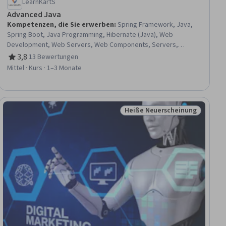
LearnKartS
Advanced Java
Kompetenzen, die Sie erwerben
:
Spring Framework, Java,
Spring Boot, Java Programming, Hibernate (Java), Web
Development, Web Servers, Web Components, Servers,
Application Deployment, Databases
3,8
·
13 Bewertungen
Bewertung, 3,8 von 5 Sternen
Mittel · Kurs · 1–3 Monate
Heiße Neuerscheinung
raum
Status: Heiße Neuerscheinun