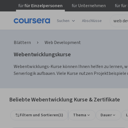
für
für Einzelpersonen
für
Unternehmen
für
für
Suchen
Abschlüsse
Blättern
Web Development
Webentwicklungskurse
Webentwicklungs-Kurse können Ihnen helfen zu lernen, w
Serverlogik aufbauen. Viele Kurse nutzen Projektbeispie
Beliebte Webentwicklung Kurse & Zertifikate
Filtern und Sortieren
(
1
)
Thema
Dauer