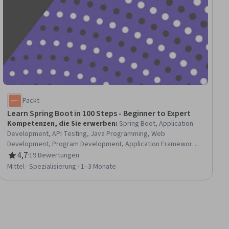
Packt
Learn Spring Boot in 100 Steps - Beginner to Expert
Kompetenzen, die Sie erwerben
:
Spring Boot, Application
Development, API Testing, Java Programming, Web
Development, Program Development, Application Frameworks,
Software Testing, Test Case, Secure Coding, Development
4,7
·
19 Bewertungen
Bewertung, 4,7 von 5 Sternen
Environment, Model View Controller, Software Development
Mittel · Spezialisierung · 1–3 Monate
Tools, UI Components, Data Access, Authentications, SQL,
Object Oriented Programming (OOP), Data Persistence, User
Interface (UI)