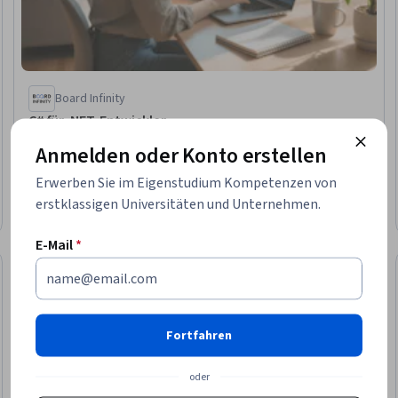
Board Infinity
C# für .NET-Entwickler
Kompetenzen, die Sie erwerben
:
C (Programmiersprache),
Anmelden oder Konto erstellen
.NET-Rahmenwerk
Erwerben Sie im Eigenstudium Kompetenzen von
4,1
·
311 Bewertungen
Bewertung, 4,1 von 5 Sternen
erstklassigen Universitäten und Unternehmen.
Mittel · Kurs · 1–4 Wochen
E-Mail
*
Fortfahren
oder