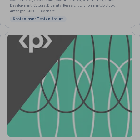
Development, Cultural Diversity, Research, Environment, Biology,
Environmental Science
Anfänger · Kurs · 1–3 Monate
Kostenloser Testzeitraum
Status: Kostenloser Testzeitraum