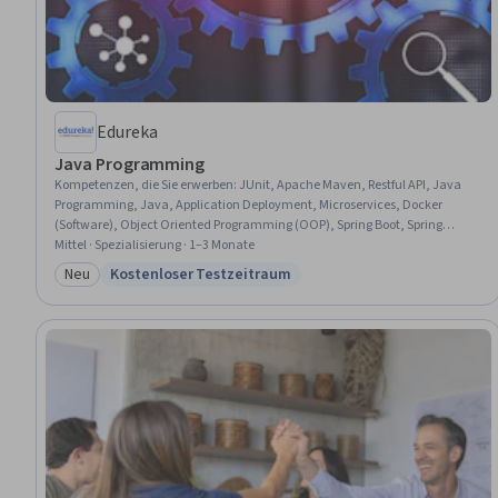
Edureka
Java Programming
Kompetenzen, die Sie erwerben
:
JUnit, Apache Maven, Restful API, Java
Programming, Java, Application Deployment, Microservices, Docker
(Software), Object Oriented Programming (OOP), Spring Boot, Spring
Framework, Containerization, CI/CD, Unit Testing, API Design, Application
Mittel · Spezialisierung · 1–3 Monate
Programming Interface (API), Hibernate (Java), Computer Programming,
Neu
Kostenloser Testzeitraum
Kategorie: Neu
Status: Kostenloser Testzeitraum
Object Oriented Design, Programming Principles