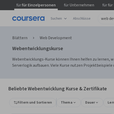
für
für Einzelpersonen
für
Unternehmen
für
für
Suchen
Abschlüsse
Blättern
Web Development
Webentwicklungskurse
Webentwicklungs-Kurse können Ihnen helfen zu lernen, w
Serverlogik aufbauen. Viele Kurse nutzen Projektbeispie
Beliebte Webentwicklung Kurse & Zertifikate
Filtern und Sortieren
Thema
Dauer
Ler