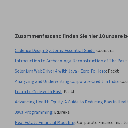
Zusammenfassend finden Sie hier 10 unsere 
Cadence Design Systems: Essential Guide
:
Coursera
Introduction to Archaeology: Reconstruction of The Past
:
Selenium WebDriver 4 with Java - Zero To Hero
:
Packt
Analyzing and Underwriting Corporate Credit in India
:
Cou
Learn to Code with Rust
:
Packt
Advancing Health Equity: A Guide to Reducing Bias in Heal
Java Programming
:
Edureka
Real Estate Financial Modeling
:
Corporate Finance Institu