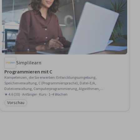
Simplilearn
Programmieren mit C
Kompetenzen, die Sie erwerben
:
Entwicklungsumgebung,
Speicherverwaltung, C (Programmiersprache), Datei-E/A,
Dateiverwaltung, Computerprogrammierung, Algorithmen,
Datenverwaltung, Grundsätze der Programmierung, C und C++,
★ 4.6 (30) · Anfänger · Kurs · 1–4 Wochen
Programm-Entwicklung, Daten-Strukturen, Rechnerische Logik, Andere
Vorschau
Kategorie: Vorschau
Programmiersprachen