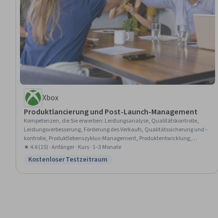
Xbox
Produktlancierung und Post-Launch-Management
Kompetenzen, die Sie erwerben
:
Leistungsanalyse, Qualitätskontrolle,
Leistungsverbesserung, Förderung des Verkaufs, Qualitätssicherung und -
kontrolle, Produktlebenszyklus-Management, Produktentwicklung,
Leistungsmessung, Marketing-Strategien, Produktplanung,
★ 4.6 (15) · Anfänger · Kurs · 1–3 Monate
Werbestrategien, Verkaufsstrategie, Entwicklung neuer Produkte, KI-
Kostenloser Testzeitraum
Status: Kostenloser Testzeitraum
Produktstrategie, Produktverbesserung, Qualitätssicherung,
Datenanalyse, Produktmanagement, Produktmarketing,
Funktionsübergreifende Zusammenarbeit