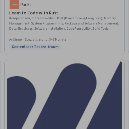
Packt
Learn to Code with Rust
Kompetenzen, die Sie erwerben
:
Rust (Programming Language), Memory
Management, System Programming, Package and Software Management,
Data Structures, Software Installation, Code Reusability, Build Tools,
Programming Principles, Other Programming Languages, Secure Coding,
Integrated Development Environments, Data Sharing, Data Management,
Anfänger · Spezialisierung · 3–6 Monate
Data Access
Kostenloser Testzeitraum
Status: Kostenloser Testzeitraum