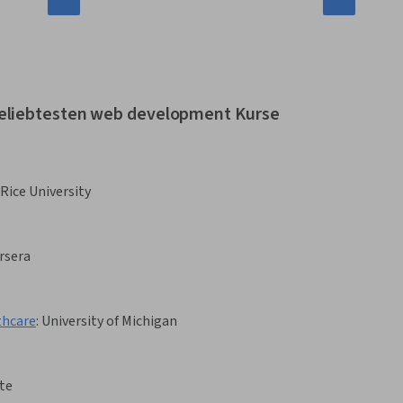
beliebtesten web development Kurse
Rice University
rsera
thcare
:
University of Michigan
te