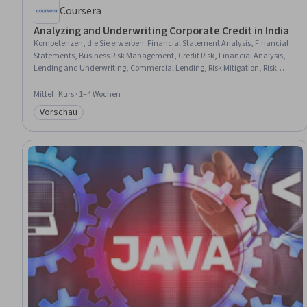
Coursera
Analyzing and Underwriting Corporate Credit in India
Kompetenzen, die Sie erwerben
:
Financial Statement Analysis, Financial
Statements, Business Risk Management, Credit Risk, Financial Analysis,
Lending and Underwriting, Commercial Lending, Risk Mitigation, Risk
Analysis, Financial Acumen, Underwriting, Financial Data, Corporate
Finance, Operational Risk, Analysis, Income Statement, Balance Sheet,
Mittel · Kurs · 1–4 Wochen
Cash Flows, Small Data, Case Studies
Vorschau
Kategorie: Vorschau