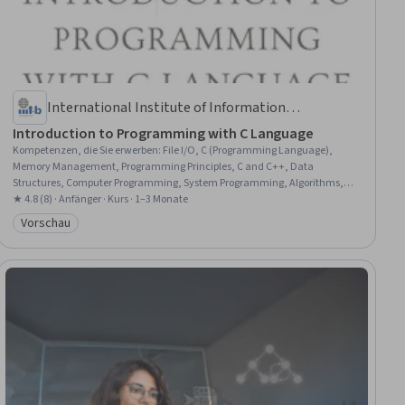
International Institute of Information
Technology Bangalore
Introduction to Programming with C Language
Kompetenzen, die Sie erwerben
:
File I/O, C (Programming Language),
Memory Management, Programming Principles, C and C++, Data
Structures, Computer Programming, System Programming, Algorithms,
Code Reusability, Program Development, Integrated Development
★ 4.8 (8) · Anfänger · Kurs · 1–3 Monate
Environments, Software Installation, Problem Solving
Vorschau
Kategorie: Vorschau