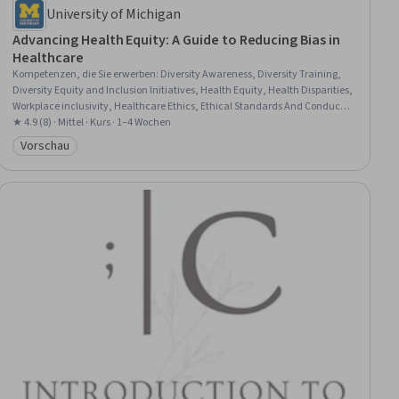
University of Michigan
Advancing Health Equity: A Guide to Reducing Bias in
Healthcare
Kompetenzen, die Sie erwerben
:
Diversity Awareness, Diversity Training,
Diversity Equity and Inclusion Initiatives, Health Equity, Health Disparities,
Workplace inclusivity, Healthcare Ethics, Ethical Standards And Conduct,
Cultural Responsiveness, Public Health, Community Health, Empathy &
★ 4.9 (8) · Mittel · Kurs · 1–4 Wochen
Emotional Intelligence, Leadership Development
Vorschau
Kategorie: Vorschau