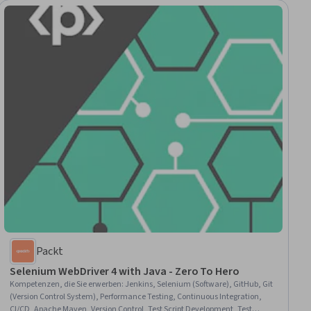
Packt
Selenium WebDriver 4 with Java - Zero To Hero
Kompetenzen, die Sie erwerben
:
Jenkins, Selenium (Software), GitHub, Git
(Version Control System), Performance Testing, Continuous Integration,
CI/CD, Apache Maven, Version Control, Test Script Development, Test