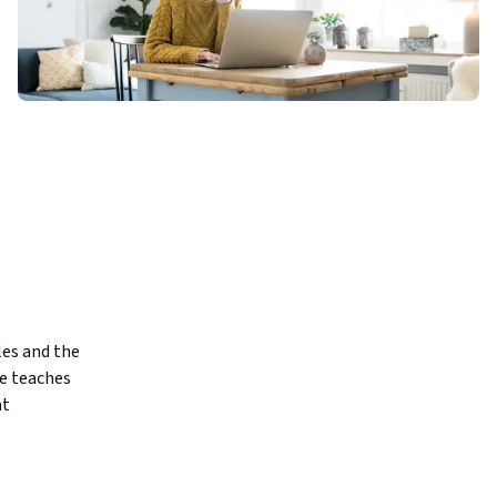
es and the 
e teaches 
t 
through a 