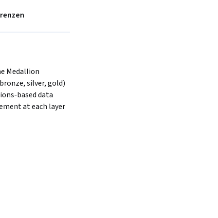
erenzen
 Medallion 
ronze, silver, gold) 
ions-based data 
cement at each layer