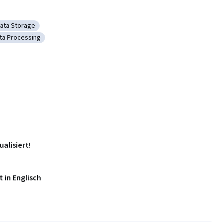
ta Mining
ata Storage
a Science
ategorie: Data Storage
ta Processing
hitecture
tegorie: Data Processing
ualisiert!
 in Englisch