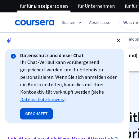
für
für Einzelpersonen
für
Unternehmen
für
für
Suchen
Abschlüsse
Blättern
Computer Science
Software Develop
Datenschutz und dieser Chat
kurs ist nicht verfügbar in Deutsch (Deutschland)
Ihr Chat-Verlauf kann vorübergehend
Wir übersetzen es in weitere Sprachen.
gespeichert werden, um Ihr Erlebnis zu
personalisieren. Wenn Sie sich anmelden oder
ein Konto erstellen, kann dies mit Ihrer
Kontoaktivität verknüpft werden [siehe
Datenschutzhinweis
].
Data Engineering wit
GESCHAFFT
Delta Lake on Databr