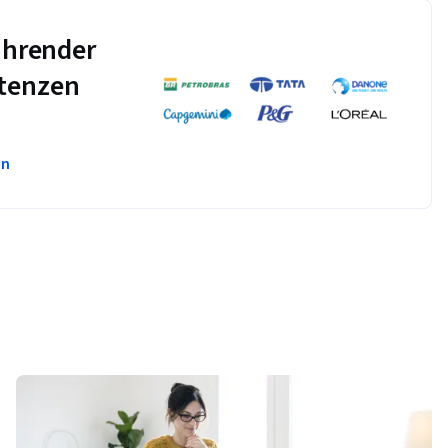
führender
tenzen
en