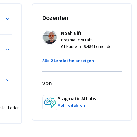
 with 
Dozenten
 pipeline 
Noah Gift
Auto 
Pragmatic AI Labs
mplement 
•
61 Kurse
9.484 Lernende
 with 
s-based 
Alle 2 Lehrkräfte anzeigen
d with Z-
von
d a 
ta 
Pragmatic AI Labs
and end-
Mehr erfahren
nslauf oder
through 
quired.

g or 