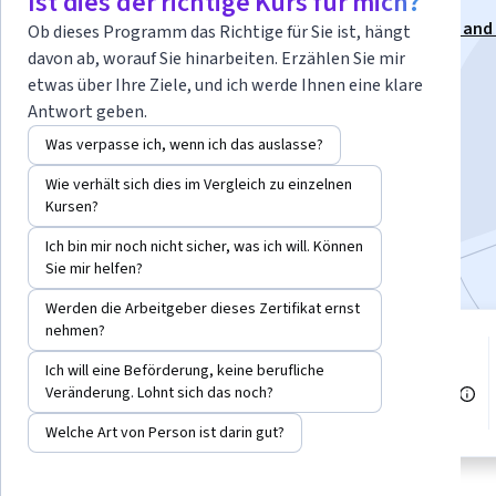
Ist dies der richtige Kurs für mich?
Dieser Kurs ist Teil von
Spezialisierung „Enterprise AI and
Ob dieses Programm das Richtige für Sie ist, hängt
Engineering with Databricks“
davon ab, worauf Sie hinarbeiten. Erzählen Sie mir
etwas über Ihre Ziele, und ich werde Ihnen eine klare
Dozenten:
Noah Gift
+1 weitere
Antwort geben.
Was verpasse ich, wenn ich das auslasse?
Kostenlos anmelden
Wie verhält sich dies im Vergleich zu einzelnen
Beginnt am 6. Aug.
Kursen?
Bei
enthalten
•
Mehr erfahren
Ich bin mir noch nicht sicher, was ich will. Können
Sie mir helfen?
Werden die Arbeitgeber dieses Zertifikat ernst
nehmen?
3 Module
Stufe Anfänger
Ich will eine Beförderung, keine berufliche
Verschaffen Sie sich einen
Veränderung. Lohnt sich das noch?
Einblick in ein Thema und lernen
Empfohlene Erfahrung
Sie die Grundlagen.
Welche Art von Person ist darin gut?