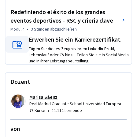
estos conceptos a escenarios de marketing en 
transformación.
Redefiniendo el éxito de los grandes
eventos deportivos - RSC y crieria clave
Modul 4
•
3 Stunden
abzuschließen
Erwerben Sie ein Karrierezertifikat.
Fügen Sie dieses Zeugnis Ihrem LinkedIn-Profil,
Lebenslauf oder CV hinzu. Teilen Sie sie in Social Media
und in Ihrer Leistungsbeurteilung.
Dozent
Marisa Sáenz
Real Madrid Graduate School Universidad Europea
•
78 Kurse
11.112 Lernende
von