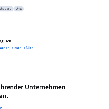
shboard
Unix
Software
tegorie: Dashboard
Kategorie: Unix
nglisch
achen, einschließlich
 führender Unternehmen
en.
en