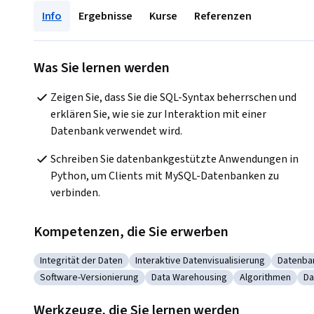
Info
Ergebnisse
Kurse
Referenzen
Was Sie lernen werden
Zeigen Sie, dass Sie die SQL-Syntax beherrschen und 
erklären Sie, wie sie zur Interaktion mit einer 
Datenbank verwendet wird.
Schreiben Sie datenbankgestützte Anwendungen in 
Python, um Clients mit MySQL-Datenbanken zu 
verbinden.
Kompetenzen, die Sie erwerben
Integrität der Daten
Interaktive Datenvisualisierung
Datenba
Kategorie: Integrität der Daten
Kategorie: Interaktive Datenvisualis
Katego
Software-Versionierung
Data Warehousing
Algorithmen
Da
Kategorie: Software-Versionierung
Kategorie: Data Warehousing
Kategorie: Alg
Ka
Werkzeuge, die Sie lernen werden