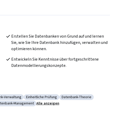
Erstellen Sie Datenbanken von Grund auf und lernen 
Sie, wie Sie Ihre Datenbank hinzufügen, verwalten und 
optimieren können.
Entwickeln Sie Kenntnisse über fortgeschrittene 
Datenmodellierungskonzepte.
nk-Verwaltung
Einheitliche Prüfung
Datenbank-Theorie
ierung
rie: Datenbank-Verwaltung
Kategorie: Einheitliche Prüfung
Kategorie: Datenbank-Theorie
tenbank-Management
Alle anzeigen
orithmen
tegorie: Datenbank-Management