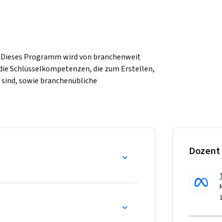
? Dieses Programm wird von branchenweit 
die Schlüsselkompetenzen, die zum Erstellen, 
sind, sowie branchenübliche 
jango, die zur Unterstützung herausragender 
rwendet werden.
ierung und Verwaltung von Datenbanken.
Dozent
tenbankgestützten Anwendungen und 
die Erstellung, Abfrage und Manipulation 