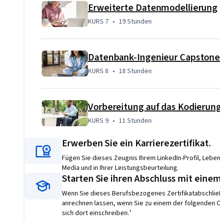
Ihre Kenntnisse in Python ausgebaut haben, erstellen Si
Erweiterte Datenmodellierung
Datenbank zu verwalten und ihre Interaktionen mit Clien
KURS 7
,
19 Stunden
KURS 7
•
19 Stunden
Im nächsten Projekt müssen Sie die Datenmodellierung auf
fortgeschrittene Datenmodellierungskonzepte wie Automa
Datenbank-Ingenieur Capston
umsetzen.
KURS 8
,
18 Stunden
KURS 8
•
18 Stunden
Schließlich werden Sie mit der Aufgabe betraut, eine MyS
erstellen, indem Sie das Wissen und die Fähigkeiten nutze
haben.
Vorbereitung auf das Kodierun
KURS 9
,
11 Stunden
KURS 9
•
11 Stunden
Erwerben Sie ein Karrierezertifikat.
Fügen Sie dieses Zeugnis Ihrem LinkedIn-Profil, Lebens
Media und in Ihrer Leistungsbeurteilung.
Starten Sie ihren Abschluss mit eine
Wenn Sie dieses Berufsbezogenes Zertifikatabschließ
anrechnen lassen, wenn Sie zu einem der folgenden
sich dort einschreiben.¹