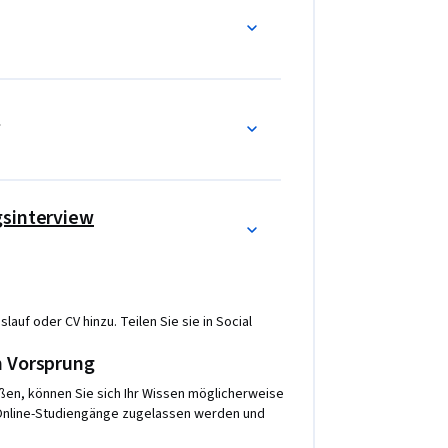
e eine Python-Anwendung, um eine MySQL-
ts zu programmieren.
 ein reales Projekt anwenden, indem Sie 
tisierung, Speicherung und Optimierung 
e
QL-Datenbanklösung für eine Anwendung zu 
n, die sie während des Programms erworben 
gsinterview
lauf oder CV hinzu. Teilen Sie sie in Social
m Vorsprung
en, können Sie sich Ihr Wissen möglicherweise
 Online-Studiengänge zugelassen werden und