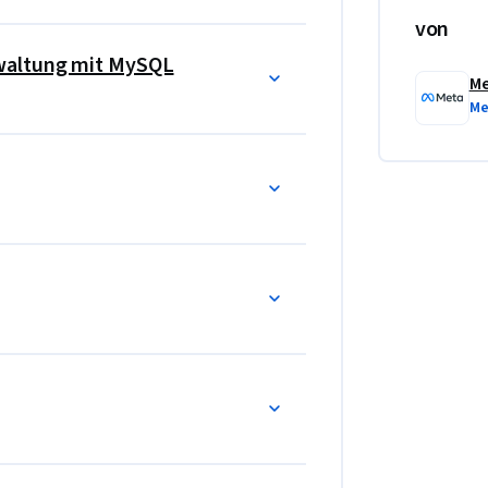
ür Positionen als Datenbankingenieur 
von
waltung mit MySQL
um (einschließlich Logos und Symbole), auf 
M
entum der jeweiligen Inhaber. Die 
Me
 deutet nicht auf eine Beziehung, ein 
 den Eigentümern dieser Marken oder 
rücklich vermerkt.
n Sie Ihre Fähigkeiten in verschiedenen 
den.
g unter Beweis stellen, indem Sie Ihre eigene 
n zwischen Entitäten definieren und ein 
mpetenz in der SQL-Automatisierung unter 
, um reale Probleme zu lösen. Nachdem Sie 