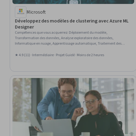
Microsoft
Développez des modèles de clustering avec Azure ML
Designer
Compétences que vous acquerrez
:
Déploiement du modèle,
Transformation des données, Analyse exploratoire des données,
Informatique en nuage, Apprentissage automatique, Traitement des
données, Apprentissage non supervisé, Apprentissage automatique
appliqué, Intelligence artificielle et apprentissage automatique (IA/ML),
★ 4.9 (11) · Intermédiaire · Projet Guidé · Moins de 2 heures
Modélisation prédictive, Comptes d'utilisateurs, Algorithmes
d'apprentissage automatique, Évaluation du modèle, Microsoft Azure