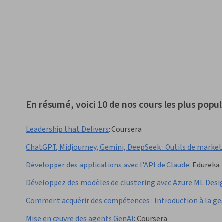
risques, Entreprises, Exigences réglementaires, Collecte de données,
Algorithmes
En résumé, voici 10 de nos cours les plus populai
Leadership that Delivers
:
Coursera
ChatGPT, Midjourney, Gemini, DeepSeek : Outils de marke
Développer des applications avec l'API de Claude
:
Edureka
Développez des modèles de clustering avec Azure ML Desi
Comment acquérir des compétences : Introduction à la gest
Mise en œuvre des agents GenAI
:
Coursera