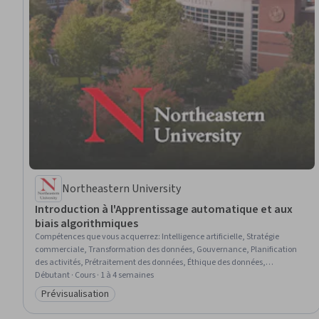
Northeastern University
Introduction à l'Apprentissage automatique et aux
biais algorithmiques
Compétences que vous acquerrez
:
Intelligence artificielle, Stratégie
commerciale, Transformation des données, Gouvernance, Planification
des activités, Prétraitement des données, Éthique des données,
Apprentissage automatique, Apprentissage automatique appliqué,
Débutant · Cours · 1 à 4 semaines
Intelligence artificielle et apprentissage automatique (IA/ML), L'IA
Prévisualisation
Catégorie : Prévisualisation
responsable, Méthodes d'apprentissage automatique, Évaluation du
modèle, Connaissance de l'IA, Modèle de formation, Atténuation des