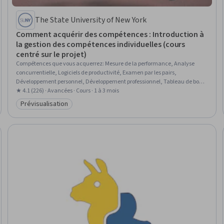
The State University of New York
Comment acquérir des compétences : Introduction à
la gestion des compétences individuelles (cours
centré sur le projet)
Compétences que vous acquerrez
:
Mesure de la performance, Analyse
concurrentielle, Logiciels de productivité, Examen par les pairs,
Développement personnel, Développement professionnel, Tableau de bord,
Analyse des performances, Analyse de l'emploi, Compétences
★ 4.1 (226) · Avancées · Cours · 1 à 3 mois
organisationnelles, Fixation des objectifs, Planification, Analyse
Prévisualisation
Catégorie : Prévisualisation
comparative, Retour d'information constructif