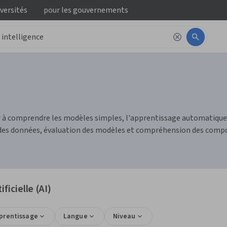
iversités
pour
les gouvernements
ider à comprendre les modèles simples, l'apprentissage automatique
des données, évaluation des modèles et compréhension des compo
ficielle (AI)
pprentissage
Langue
Niveau