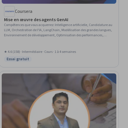
Coursera
Mise en œuvre des agents GenAI
Compétences que vous acquerrez
:
Intelligence artificielle, Candidature au
LLM, Orchestration de l'IA, LangChain, Modélisation des grandes langues,
Environnement de développement, Optimisation des performances,
Optimisation du modèle, Flux de travail agentiques, Évaluation du
modèle, Connaissance de l'IA, Workflows d'IA, Systèmes agentiques,
Conception, Évolutivité, Agents génératifs d'IA
★ 4.6 (158) · Intermédiaire · Cours · 1 à 4 semaines
Essai gratuit
Statut : Essai gratuit