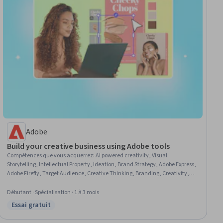
Adobe
Build your creative business using Adobe tools
Compétences que vous acquerrez
:
AI powered creativity, Visual
Storytelling, Intellectual Property, Ideation, Brand Strategy, Adobe Express,
Adobe Firefly, Target Audience, Creative Thinking, Branding, Creativity,
Graphic Design, Entrepreneurship, Design, Adobe Photoshop, Adobe
Illustrator, Business Strategy, Artificial Intelligence, Communication,
Débutant · Spécialisation · 1 à 3 mois
Digital Marketing
Essai gratuit
Statut : Essai gratuit