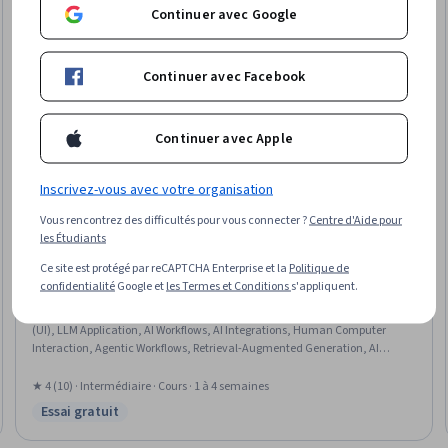
Continuer avec Google
Continuer avec Facebook
Continuer avec Apple
Inscrivez-vous avec votre organisation
Vous rencontrez des difficultés pour vous connecter ?
Centre d'Aide pour
les Étudiants
Board Infinity
Ce site est protégé par reCAPTCHA Enterprise et la
Politique de
confidentialité
Google et
les Termes et Conditions
s'appliquent.
Building Applications with DeepSeek
Compétences que vous acquerrez
:
DeepSeek API, Deepseek, User Interface
(UI), LLM Application, AI Workflows, AI Integrations, Human Computer
Interaction, Agentic Workflows, Retrieval-Augmented Generation, AI
Product Strategy, Embeddings, Application Deployment, Case Studies
★ 4 (10) · Intermédiaire · Cours · 1 à 4 semaines
Essai gratuit
Statut : Essai gratuit