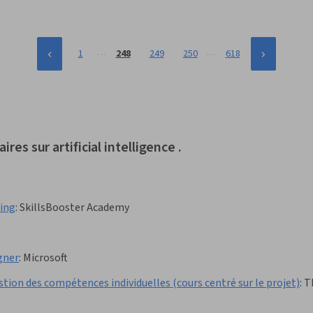
…
…
1
248
249
250
618
res sur artificial intelligence .
ting
:
SkillsBooster Academy
gner
:
Microsoft
ion des compétences individuelles (cours centré sur le projet)
:
T