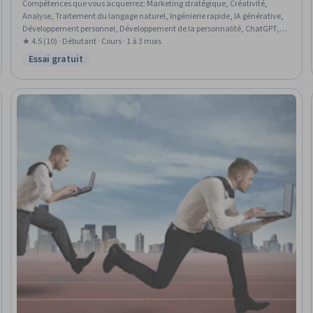
Compétences que vous acquerrez
:
Marketing stratégique, Créativité,
Analyse, Traitement du langage naturel, Ingénierie rapide, IA générative,
Développement personnel, Développement de la personnalité, ChatGPT,
Création de contenu, Campagnes sur les médias sociaux, Intelligence
★ 4.5 (10) · Débutant · Cours · 1 à 3 mois
artificielle et apprentissage automatique (IA/ML), Marketing,
Essai gratuit
Statut : Essai gratuit
Personnalisation de l'IA, Marketing de contenu, Analyse Web et SEO,
Conception graphique et visuelle, Marketing numérique, Automatisation,
Normes et conduite éthiques