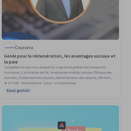
Coursera
GenAI pour la rémunération, les avantages sociaux et
la paie
Compétences que vous acquerrez
:
Logiciel de gestion des ressources
humaines, L'activation de l'IA, Analyse des médias sociaux, Éthique des
données, Traitement des salaires, Administration des salaires, HR Tech,
Personnalisation de l'IA, L'IA responsable, Rémunération et avantages,
★ 4.7 (18) · Intermédiaire · Cours · 1 à 4 semaines
Gestion des rémunérations, Paiements, Administration des prestations,
Essai gratuit
Statut : Essai gratuit
Ressources humaines, Processus d'affiliation aux avantages sociaux,
Stratégie de rémunération, Analyse de la rémunération, Engagement des
employés, Systèmes de paie, Efficacité opérationnelle