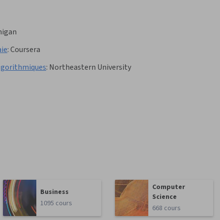
higan
aie
:
Coursera
algorithmiques
:
Northeastern University
Computer
Business
Science
1095 cours
668 cours