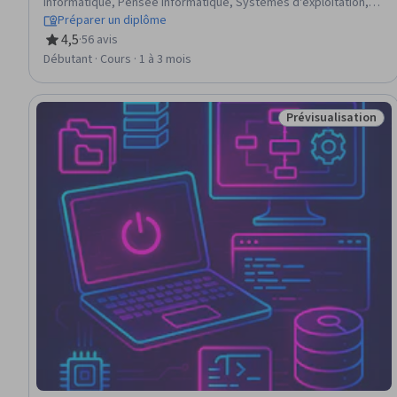
informatique, Pensée informatique, Systèmes d'exploitation,
Gestion de la mémoire, Principes de programmation, Systèmes
Préparer un diplôme
informatiques, C (langage de programmation), Fichier E/S
4,5
·
56 avis
évaluation, 4,5 sur 5 étoiles
Débutant · Cours · 1 à 3 mois
Prévisualisation
Statut : Prévisuali