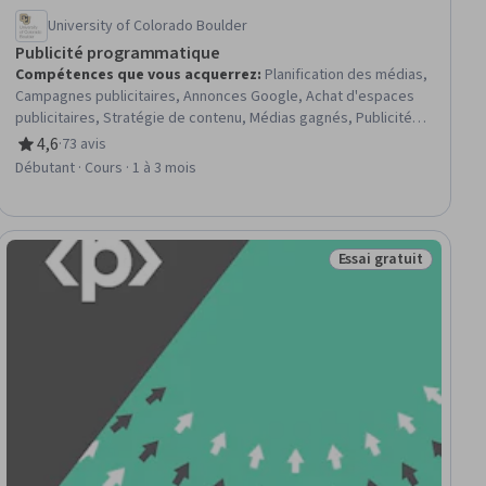
University of Colorado Boulder
Publicité programmatique
Compétences que vous acquerrez
:
Planification des médias,
Campagnes publicitaires, Annonces Google, Achat d'espaces
publicitaires, Stratégie de contenu, Médias gagnés, Publicité,
Public cible, Médias payants, Publicité en ligne, Éthique des
4,6
·
73 avis
évaluation, 4,6 sur 5 étoiles
données, Marketing basé sur les données, Éthique des affaires,
Débutant · Cours · 1 à 3 mois
Publicité contextuelle, Stratégie des médias numériques,
Publicité numérique
Essai gratuit
tuit
Statut : Essai gratui