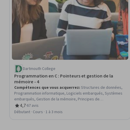
Dartmouth College
Programmation en C : Pointeurs et gestion de la
mémoire - 4
Compétences que vous acquerrez
:
Structures de données,
Programmation informatique, Logiciels embarqués, Systèmes
embarqués, Gestion de la mémoire, Principes de
programmation, C (langage de programmation), Ingénierie
4,7
·
67 avis
évaluation, 4,7 sur 5 étoiles
informatique, Visualisation des logiciels, Linux
Débutant · Cours · 1 à 3 mois