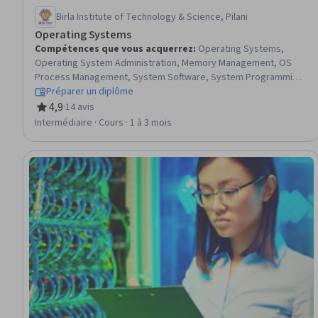
Birla Institute of Technology & Science, Pilani
Operating Systems
Compétences que vous acquerrez
:
Operating Systems,
Operating System Administration, Memory Management, OS
Process Management, System Software, System Programming,
Command-Line Interface, Linux Administration, File Systems,
Préparer un diplôme
System Monitoring, Performance Tuning, Package and Software
4,9
·
14 avis
évaluation, 4,9 sur 5 étoiles
Management, Systems Architecture, File Management,
Intermédiaire · Cours · 1 à 3 mois
Algorithms, Cloud Platforms, User Accounts, Security Controls,
Data Sharing