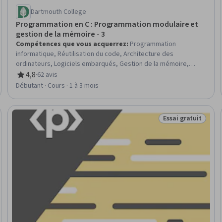
Dartmouth College
Programmation en C : Programmation modulaire et
gestion de la mémoire - 3
Compétences que vous acquerrez
:
Programmation
informatique, Réutilisation du code, Architecture des
ordinateurs, Logiciels embarqués, Gestion de la mémoire,
Programmation du système, Principes de programmation, C
4,8
·
62 avis
évaluation, 4,8 sur 5 étoiles
(langage de programmation), Linux
Débutant · Cours · 1 à 3 mois
Essai gratuit
Statut : Essai gra