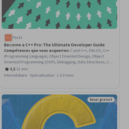
Packt
Become a C++ Pro: The Ultimate Developer Guide
Compétences que vous acquerrez
:
C and C++, File I/O, C++
(Programming Language), Object Oriented Design, Object
Oriented Programming (OOP), Debugging, Data Structures, C
(Programming Language), Code Reusability, Development
4,6
·
21 avis
évaluation, 4,6 sur 5 étoiles
Environment, Program Development, Programming Principles,
Intermédiaire · Spécialisation · 1 à 3 mois
Computer Programming, Memory Management, Computer
Programming Tools, Data Persistence, Integrated Development
Environments, Algorithms, Functional Design, Data Management
Essai gratuit
Statut : Essai gratui