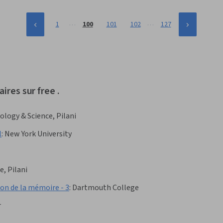
…
…
1
100
101
102
127
ires sur free .
ology & Science, Pilani
l
:
New York University
e, Pilani
n de la mémoire - 3
:
Dartmouth College
r