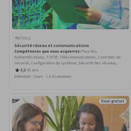
ISC2
Sécurité réseau et communications
Compétences que vous acquerrez
:
Pare-feu,
Authentifications, TCP/IP, Télécommunications, Contrôles de
sécurité, Configuration du système, Sécurité des réseaux,
Architecture du réseau, Systèmes d'accès à distance, Serveurs
4,6
·
41 avis
évaluation, 4,6 sur 5 étoiles
proxy, Mise en réseau générale, Réseaux sans fil, Attaques par
Débutant · Cours · 1 à 4 semaines
déni de service distribué (DDoS), Détection et prévention des
intrusions, Modèles OSI, Infrastructure de réseau, Protocoles
de réseau, Durcissement, Administration des réseaux
Essai gratuit
Statut : Essai g