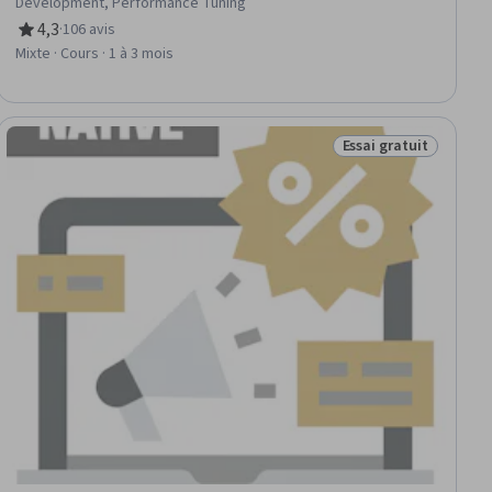
Development, Performance Tuning
4,3
·
106 avis
évaluation, 4,3 sur 5 étoiles
Mixte · Cours · 1 à 3 mois
Essai gratuit
tuit
Statut : Essai gratui