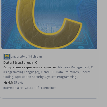
University of Michigan
Data Structures in C
Compétences que vous acquerrez
:
Memory Management, C
(Programming Language), C and C++, Data Structures, Secure
Coding, Application Security, System Programming,
Programming Principles
4,5
·
75 avis
évaluation, 4,5 sur 5 étoiles
Intermédiaire · Cours · 1 à 4 semaines