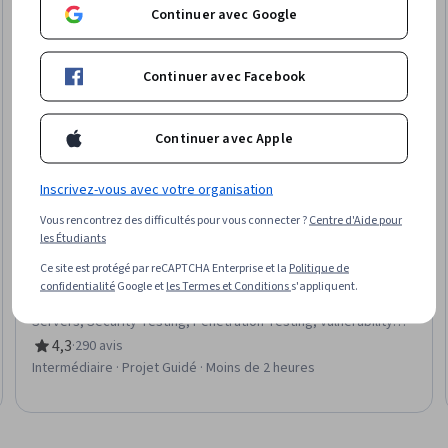
Continuer avec Google
Continuer avec Facebook
Continuer avec Apple
Inscrivez-vous avec votre organisation
Vous rencontrez des difficultés pour vous connecter ?
Centre d'Aide pour
Coursera
les Étudiants
Web Application Security Testing with OWASP ZAP
Ce site est protégé par reCAPTCHA Enterprise et la
Politique de
Compétences que vous acquerrez
:
Open Web Application
confidentialité
Google et
les Termes et Conditions
s'appliquent.
Security Project (OWASP), Vulnerability Scanning, Proxy
Servers, Security Testing, Penetration Testing, Vulnerability
Assessments, Brute-force attacks, Test Tools, Web Scraping
4,3
·
290 avis
évaluation, 4,3 sur 5 étoiles
Intermédiaire · Projet Guidé · Moins de 2 heures