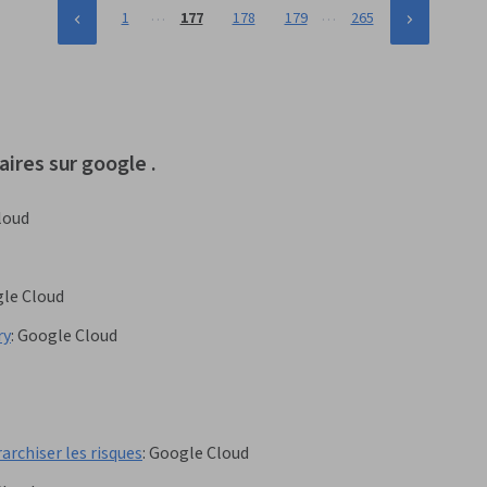
…
…
1
177
178
179
265
aires sur google .
loud
le Cloud
ry
:
Google Cloud
archiser les risques
:
Google Cloud