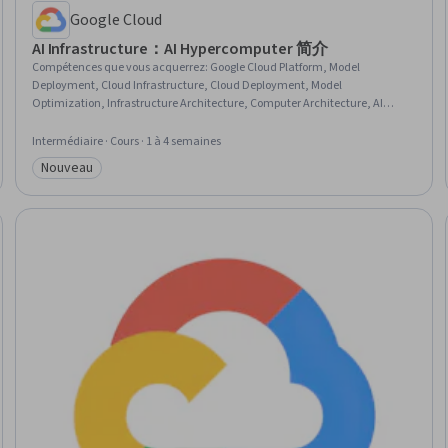
Google Cloud
AI Infrastructure：AI Hypercomputer 简介
Compétences que vous acquerrez
:
Google Cloud Platform, Model
Deployment, Cloud Infrastructure, Cloud Deployment, Model
Optimization, Infrastructure Architecture, Computer Architecture, AI
Workflows, Hardware Architecture, Model Training, AI literacy,
Performance Tuning, Artificial Intelligence, Systems Architecture
Intermédiaire · Cours · 1 à 4 semaines
Nouveau
Catégorie : Nouveau