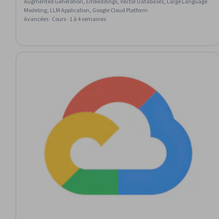
Augmented Generation, Embeddings, Vector Databases, Large Language
Modeling, LLM Application, Google Cloud Platform
Avancées · Cours · 1 à 4 semaines