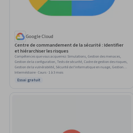
Google Cloud
Centre de commandement de la sécurité : Identifier
et hiérarchiser les risques
Compétences que vous acquerrez
:
Simulations, Gestion des menaces,
Gestion de la configuration, Tests de sécurité, Cadre de gestion des risques,
Gestion de la vulnérabilité, Sécurité de l'informatique en nuage, Gestion de
la sécurité, Modélisation de la menace, Évaluations de la vulnérabilité,
Intermédiaire · Cours · 1 à 3 mois
Cybersécurité
Essai gratuit
Statut : Essai gratuit