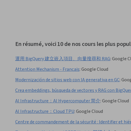
En résumé, voici 10 de nos cours les plus popul
運用 BigQuery 建立嵌入項目、向量搜尋和 RAG
:
Google C
Attention Mechanism - Français
:
Google Cloud
Modernización de sitios web con IA generativa en GC
:
Goog
Crea embeddings, búsqueda de vectores y RAG con BigQue
AI Infrastructure：AI Hypercomputer 简介
:
Google Cloud
AI Infrastructure：Cloud TPU
:
Google Cloud
Centre de commandement de la sécurité : Identifier et hiér