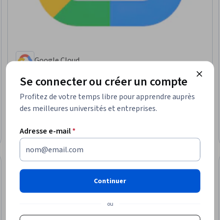
Google Cloud
Transformer Models and BERT Model - 繁體中文
Se connecter ou créer un compte
Compétences que vous acquerrez
:
Natural Language Processing, Large
Language Modeling, Transfer Learning, Generative Model Architectures
Profitez de votre temps libre pour apprendre auprès
des meilleures universités et entreprises.
Avancées · Cours · 1 à 4 semaines
Adresse e-mail
*
Prévisualisation
Catégorie : Prévisualisation
Continuer
ou