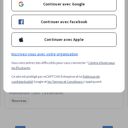
Continuer avec Google
Continuer avec Facebook
Continuer avec Apple
Inscrivez-vous avec votre organisation
Vous rencontrez des difficultés pour vous connecter ?
Centre d'Aide pour
Google Cloud
les Étudiants
KI-Infrastruktur: Cloud-GPUs
Ce site est protégé par reCAPTCHA Enterprise et la
Politique de
Compétences que vous acquerrez
:
Google Cloud Platform, Cloud
confidentialité
Google et
les Termes et Conditions
s'appliquent.
Infrastructure, System Requirements, Hardware Architecture, Cloud
Deployment, Model Optimization, Model Training, Computer Architecture,
Performance Tuning
Intermédiaire · Cours · 1 à 4 semaines
Nouveau
Catégorie : Nouveau