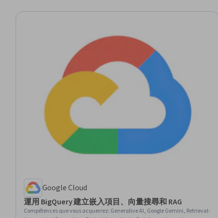
Google Cloud
運用 BigQuery 建立嵌入項目、向量搜尋和 RAG
Compétences que vous acquerrez
:
Generative AI, Google Gemini, Retrieval-