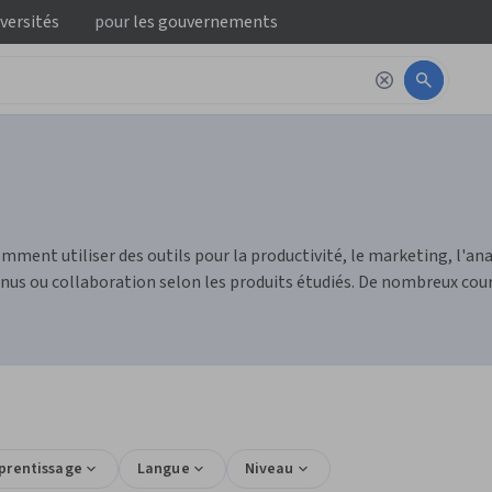
iversités
pour
les gouvernements
omment utiliser des outils pour la productivité, le marketing, l'
nus ou collaboration selon les produits étudiés. De nombreux cours
pprentissage
Langue
Niveau