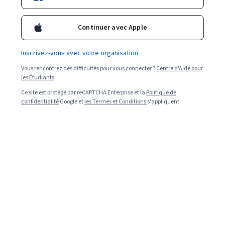
Filtrer et trier
(
1
)
Sujet
Durée
Produit d'ap
Continuer avec Apple
Inscrivez-vous avec votre organisation
Vous rencontrez des difficultés pour vous connecter ?
Centre d'Aide pour
…
1
29
30
31
les Étudiants
Ce site est protégé par reCAPTCHA Enterprise et la
Politique de
confidentialité
Google et
les Termes et Conditions
s'appliquent.
En résumé, voici 0 de nos cours les plus
populaires sur graphic design .