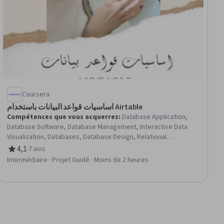
Coursera
اساسيات قواعد البيانات باستخدام Airtable
Compétences que vous acquerrez
:
Database Application,
Database Software, Database Management, Interactive Data
Visualization, Databases, Database Design, Relational
Databases, Database Management Systems
4,1
·
7 avis
évaluation, 4,1 sur 5 étoiles
Intermédiaire · Projet Guidé · Moins de 2 heures