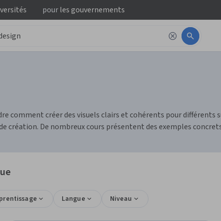
iversités
pour
les gouvernements
dre comment créer des visuels clairs et cohérents pour différent
s de création. De nombreux cours présentent des exemples concrets
que
pprentissage
Langue
Niveau