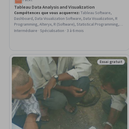
Packt
Tableau Data Analysis and Visualization
Compétences que vous acquerrez
:
Tableau Software,
Dashboard, Data Visualization Software, Data Visualization, R
Programming, Alteryx, R (Software), Statistical Programming,
Data Presentation, Statistical Visualization, Interactive Data
Intermédiaire · Spécialisation · 3 à 6 mois
Visualization, Data Cleansing, Plot (Graphics), Data Storytelling,
Dashboard Creation, Data Analysis Software, Statistical
Analysis, Data Wrangling, Workflow Management, Data Analysis
Essai gratuit
Statut : Essai g