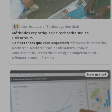
Indian Institute of Technology Guwahati
Méthodes et pratiques de recherche sur les
utilisateurs
Compétences que vous acquerrez
:
Méthodes de recherche,
Recherche, Recherche sur les utilisateurs, Analyse
concurrentielle, Recherche en design, Compétences en
matière d'entretien, Facilitation de la discussion, Expérience de
Débutant · Cours · 1 à 3 mois
l'utilisateur, Analyse des parties prenantes, Groupe de
discussion, Modélisation des processus, Conception centrée
sur l'utilisateur, Conception de l'expérience utilisateur,
Essai gratuit
Statut : Essai g
Recherche UI/UX, Recherche qualitative, Collecte de données