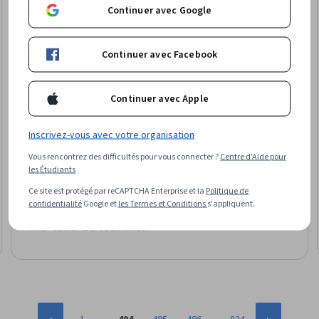
Continuer avec Google
Continuer avec Facebook
Continuer avec Apple
EDUCBA
Inscrivez-vous avec votre organisation
Analyze & Build Dashboards Using Excel Pivot Tables
Vous rencontrez des difficultés pour vous connecter ?
Centre d'Aide pour
Compétences que vous acquerrez
:
Data Visualization,
les Étudiants
Dashboard Creation, Spreadsheet Software, Performance
Ce site est protégé par reCAPTCHA Enterprise et la
Politique de
Reporting, Business Intelligence, Business Analytics, Business
confidentialité
Google et
les Termes et Conditions
s'appliquent.
Reporting, Data Preprocessing
5
·
13 avis
évaluation, 5 sur 5 étoiles
Mixte · Cours · 1 à 4 semaines
…
…