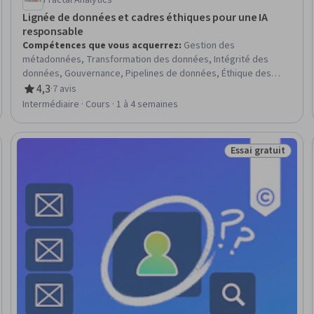
Fractal Analytics
Lignée de données et cadres éthiques pour une IA
responsable
Compétences que vous acquerrez
:
Gestion des
métadonnées, Transformation des données, Intégrité des
données, Gouvernance, Pipelines de données, Éthique des
données, Intégrations AI, Cartographie des données, L'IA
4,3
·
7 avis
évaluation, 4,3 sur 5 étoiles
responsable, Gouvernance des données, Modélisation des
Intermédiaire · Cours · 1 à 4 semaines
risques, Workflows d'IA, Automatisation, Sécurité des données,
Assurance de l'information, Qualité des données
Essai gratuit
ratuit
Statut : Essai gra