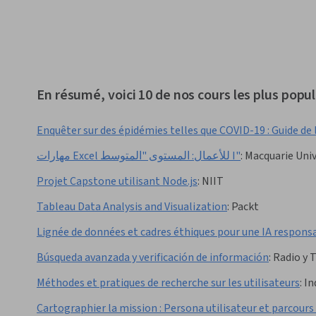
En résumé, voici 10 de nos cours les plus popul
Enquêter sur des épidémies telles que COVID-19 : Guide de 
مهارات Excel للأعمال: المستوى "المتوسط I"
:
Macquarie Univ
Projet Capstone utilisant Node.js
:
NIIT
Tableau Data Analysis and Visualization
:
Packt
Lignée de données et cadres éthiques pour une IA respons
Búsqueda avanzada y verificación de información
:
Radio y 
Méthodes et pratiques de recherche sur les utilisateurs
:
In
Cartographier la mission : Persona utilisateur et parcours