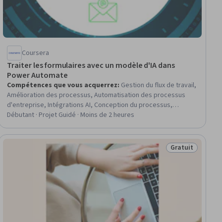
Coursera
Traiter les formulaires avec un modèle d'IA dans
Power Automate
Compétences que vous acquerrez
:
Gestion du flux de travail,
Amélioration des processus, Automatisation des processus
d'entreprise, Intégrations AI, Conception du processus,
Environnement de développement, Microsoft Power
Débutant · Projet Guidé · Moins de 2 heures
Automate/Flow, Outils de test, Microsoft Power Platform,
Workflows d'IA, Modèle de formation, Automatisation, Microsoft
365, Automatisation des courriels
Gratuit
tuit
Statut : Gratuit