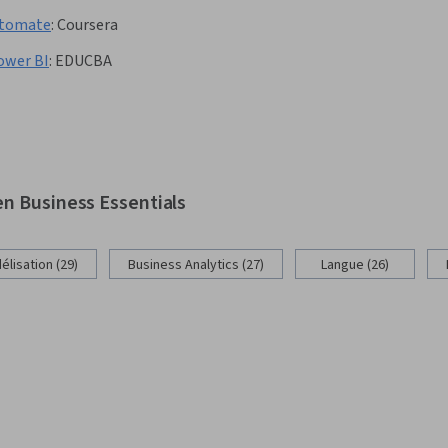
Automate
:
Coursera
Power BI
:
EDUCBA
n Business Essentials
lisation (29)
Business Analytics (27)
Langue (26)