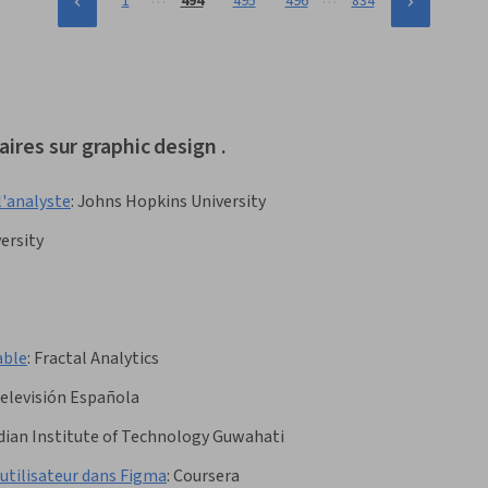
1
494
495
496
834
aires sur graphic design .
l'analyste
:
Johns Hopkins University
ersity
able
:
Fractal Analytics
Televisión Española
dian Institute of Technology Guwahati
 utilisateur dans Figma
:
Coursera