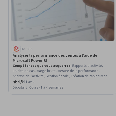
EDUCBA
Analyser la performance des ventes à l'aide de
Microsoft Power BI
Compétences que vous acquerrez
:
Rapports d'activité,
Études de cas, Marge brute, Mesure de la performance,
Analyse de l'activité, Gestion fiscale, Création de tableaux de
bord, Analyse des performances, Sens financier, Manipulation
4,5
·
11 avis
évaluation, 4,5 sur 5 étoiles
de données, Analyse des séries temporelles et prévisions,
Débutant · Cours · 1 à 4 semaines
Présentation des données, Traitement des données