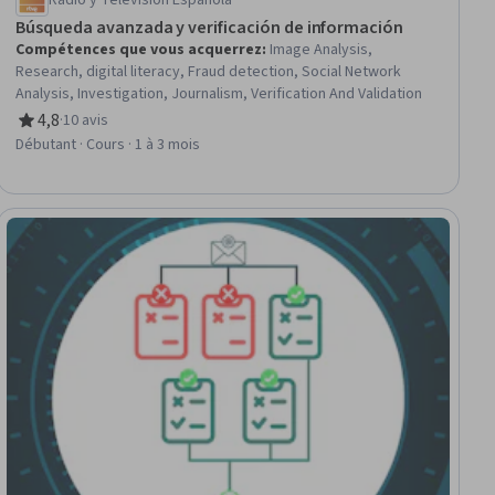
Radio y Televisión Española
Búsqueda avanzada y verificación de información
Compétences que vous acquerrez
:
Image Analysis,
Research, digital literacy, Fraud detection, Social Network
Analysis, Investigation, Journalism, Verification And Validation
4,8
·
10 avis
évaluation, 4,8 sur 5 étoiles
Débutant · Cours · 1 à 3 mois
tuit