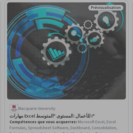
Prévisualisation
sation
Statut : Prévisualisa
Macquarie University
مهارات Excel للأعمال: المستوى "المتوسط I"
Compétences que vous acquerrez
:
Microsoft Excel, Excel
Formulas, Spreadsheet Software, Dashboard, Consolidation,