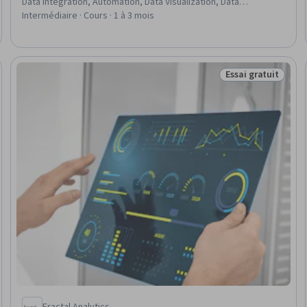
Data Integration, Automation, Data Visualization, Data
Management
Intermédiaire · Cours · 1 à 3 mois
Essai gratuit
ratuit
Statut : Essai gra