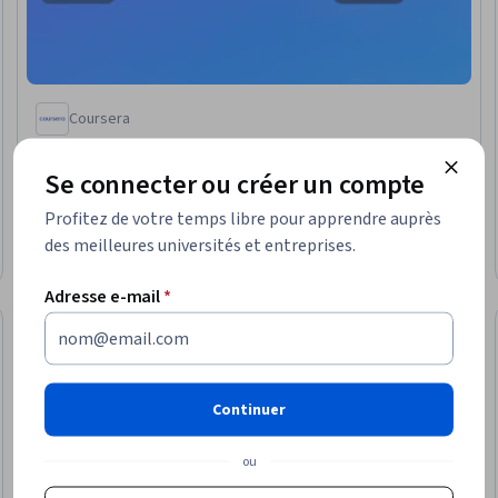
Coursera
Cartographier la mission : Persona utilisateur et
parcours utilisateur dans Figma
Se connecter ou créer un compte
Compétences que vous acquerrez
:
Recherche en design,
Stratégies de conception, Expérience de l'utilisateur,
Profitez de votre temps libre pour apprendre auprès
Cartographie de l'itinéraire, Stratégie UI/UX
des meilleures universités et entreprises.
Intermédiaire · Cours · 1 à 4 semaines
Adresse e-mail
*
Essai gratuit
ratuit
Statut : Essai gra
Continuer
ou