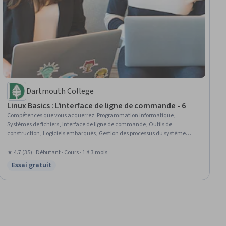
Dartmouth College
Linux Basics : L'interface de ligne de commande - 6
Compétences que vous acquerrez
:
Programmation informatique,
Systèmes de fichiers, Interface de ligne de commande, Outils de
construction, Logiciels embarqués, Gestion des processus du système
d'exploitation, Serveurs Linux, Systèmes embarqués, Gestion de la
mémoire, Unix, Commandes Linux, C (langage de programmation),
★ 4.7 (35) · Débutant · Cours · 1 à 3 mois
Ingénierie informatique, Linux, Gestion des fichiers, Technologie Open
Essai gratuit
Statut : Essai gratuit
Source