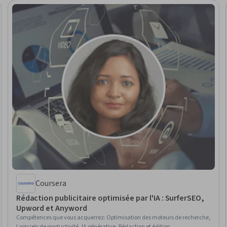
Coursera
Rédaction publicitaire optimisée par l'IA : SurferSEO,
Upword et Anyword
Compétences que vous acquerrez
:
Optimisation des moteurs de recherche,
Logiciels de productivité, IA générative, Rédaction et édition,