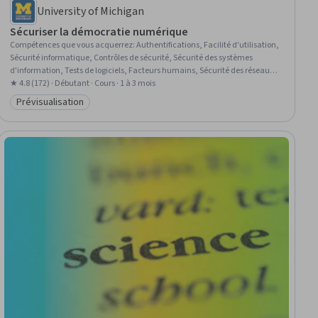
University of Michigan
Sécuriser la démocratie numérique
Compétences que vous acquerrez
:
Authentifications, Facilité d'utilisation,
Sécurité informatique, Contrôles de sécurité, Sécurité des systèmes
d'information, Tests de logiciels, Facteurs humains, Sécurité des réseaux,
Intégrité des données, Analyse politique, Sûreté et sécurité, Modélisation de
★ 4.8 (172) · Débutant · Cours · 1 à 3 mois
la menace, Sensibilisation à la sécurité, Facteurs humains (sécurité),
Prévisualisation
Catégorie : Prévisualisation
Politiques de cybersécurité, Sécurité publique et nationale, Sciences
politiques, Politiques publiques, Cybersécurité, Vulnérabilité