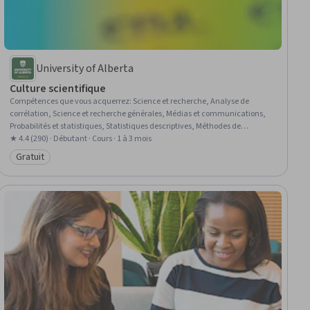
University of Alberta
Culture scientifique
Compétences que vous acquerrez
:
Science et recherche, Analyse de
corrélation, Science et recherche générales, Médias et communications,
Probabilités et statistiques, Statistiques descriptives, Méthodes de
recherche, Conception de la recherche, Recherche, Méthodes scientifiques,
★ 4.4 (290) · Débutant · Cours · 1 à 3 mois
Examen par les pairs, Analyse statistique, Communication, Journalisme,
Gratuit
Catégorie : Gratuit
Expérimentation