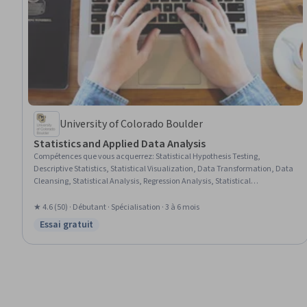
University of Colorado Boulder
Statistics and Applied Data Analysis
Compétences que vous acquerrez
:
Statistical Hypothesis Testing,
Descriptive Statistics, Statistical Visualization, Data Transformation, Data
Cleansing, Statistical Analysis, Regression Analysis, Statistical
Programming, R (Software), Probability, Probability Distribution, Sampling
(Statistics), Box Plots, Histogram, R Programming, Statistical Methods,
★ 4.6 (50) · Débutant · Spécialisation · 3 à 6 mois
Statistical Software, Microsoft Excel, Statistics, Data Analysis
Essai gratuit
Statut : Essai gratuit