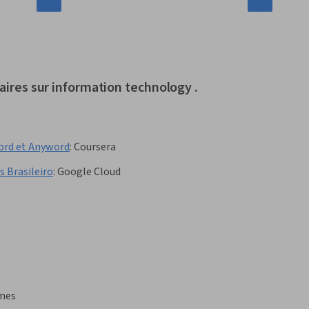
laires sur information technology .
word et Anyword
:
Coursera
 Brasileiro
:
Google Cloud
èmes