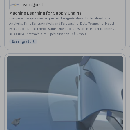
LearnQuest
Machine Learning for Supply Chains
Compétences que vous acquerrez
:
Image Analysis, Exploratory Data
Analysis, Time Series Analysis and Forecasting, Data Wrangling, Model
Evaluation, Data Preprocessing, Operations Research, Model Training,
NumPy, Demand Planning, Feature Engineering, Supervised Learning,
★ 3.4 (86) · Intermédiaire · Spécialisation · 3 à 6 mois
Inventory Management System, Supply Chain, Applied Machine Learning,
Essai gratuit
Statut : Essai gratuit
Trend Analysis, Data Visualization, Machine Learning, Data Science, Data
Analysis