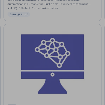
Automatisation du marketing, Public cible, Favoriser l'engagement,
Notoriété de la marque, L'activation de l'IA, Création de contenu, Une
★ 4 (58) · Débutant · Cours · 1 à 4 semaines
créativité alimentée par l'IA, Optimisation du contenu, Rédaction
Essai gratuit
Statut : Essai gratuit