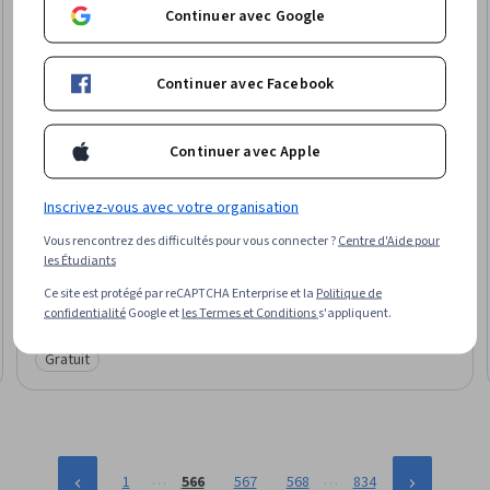
Continuer avec Google
Continuer avec Facebook
Continuer avec Apple
Goldman Sachs
Inscrivez-vous avec votre organisation
Les fondamentaux du financement, avec Goldman
Vous rencontrez des difficultés pour vous connecter ?
Centre d'Aide pour
Sachs 10 000 femmes
les Étudiants
Compétences que vous acquerrez
:
Financement de l'entreprise, Analyse
financière, Prêts, Rédaction de subventions, Sens financier, Élaboration de
Ce site est protégé par reCAPTCHA Enterprise et la
Politique de
la proposition, Demandes de subvention, Planification financière, Fusions
confidentialité
Google et
les Termes et Conditions
s'appliquent.
et acquisitions, Planification des activités, Gestion financière, Collecte de
★ 4.7 (262) · Mixte · Cours · 1 à 4 semaines
fonds, Stratégie commerciale, Stratégies de croissance, Communication
Gratuit
Catégorie : Gratuit
avec les parties prenantes
…
…
1
566
567
568
834