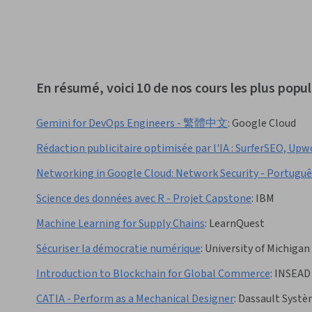
En résumé, voici 10 de nos cours les plus popu
Gemini for DevOps Engineers - 繁體中文
:
Google Cloud
Rédaction publicitaire optimisée par l'IA : SurferSEO, Up
Networking in Google Cloud: Network Security - Português
Science des données avec R - Projet Capstone
:
IBM
Machine Learning for Supply Chains
:
LearnQuest
Sécuriser la démocratie numérique
:
University of Michigan
Introduction to Blockchain for Global Commerce
:
INSEAD
CATIA - Perform as a Mechanical Designer
:
Dassault Syst