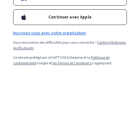
Continuer avec Apple
Vous pourriez être intéressé(e) par nos recommandations
suivantes
Inscrivez-vous avec votre organisation
Vous rencontrez des difficultés pour vous connecter ?
Centre d'Aide pour
University of California, Berkeley
les Étudiants
Master of Advanced Study in Engineering
Ce site est protégé par reCAPTCHA Enterprise et la
Politique de
Diplôme · 24 months
confidentialité
Google et
les Termes et Conditions
s'appliquent.
Professionnelles
Catégorie : Professionnelles
Northeastern University
Master of Science in Data Analytics Engineering
Diplôme · 18 months
Professionnelles
Catégorie : Professionnelles
Georgetown University
Bachelor of Arts in Liberal Studies