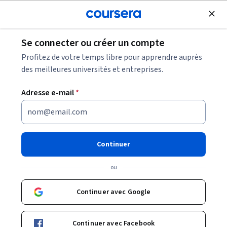
Inscrivez-vous gratuitement
Se connecter ou créer un compte
Parcourir
Profitez de votre temps libre pour apprendre auprès
Cours en Technologies de l'information
des meilleures universités et entreprises.
Les cours en technologies de l'information peuvent vous
Adresse e-mail
*
aider à comprendre le fonctionnement des systèmes,
réseaux et outils numériques utilisés pour gérer
l'information. Vous pouvez développer des compétences en
support informatique, sécurité, gestion des données et
Continuer
outils numériques professionnels.
ou
Continuer avec Google
Nous n’avons trouvé aucune correspondance exacte
Continuer avec Facebook
pour