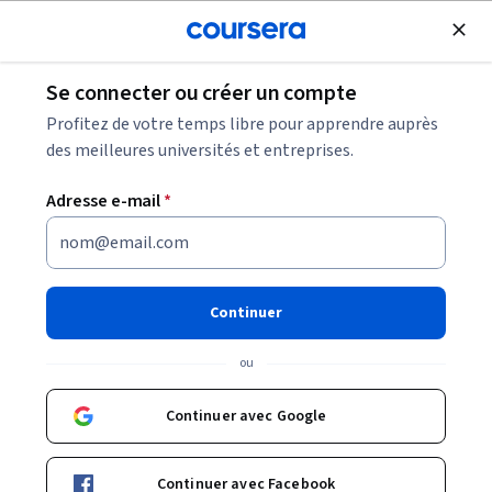
Inscrivez-vous gratuitement
Se connecter ou créer un compte
Parcourir
Profitez de votre temps libre pour apprendre auprès
Cours en Meta
des meilleures universités et entreprises.
Les cours liés à l'écosystème Meta peuvent vous aider à
Adresse e-mail
*
comprendre les outils et plateformes utilisés pour la
création, la collaboration ou la publicité. Vous pouvez
développer des compétences en gestion de contenu,
configuration, analyse ou communication selon les produits
Continuer
étudiés.
ou
Continuer avec Google
Cours et certificats populaires en Meta
Filtrer et trier
Sujet
Durée
Produit d'appr
Continuer avec Facebook