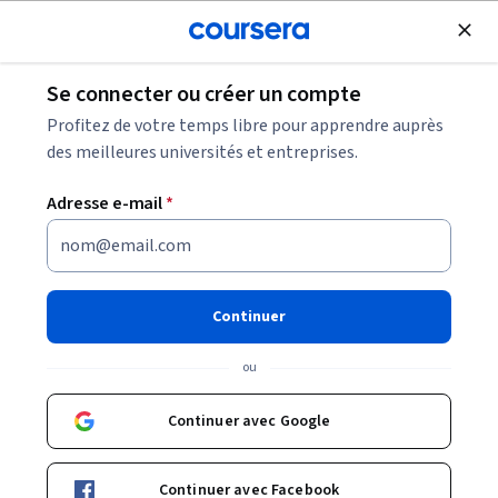
Inscrivez-vous gratuitement
Se connecter ou créer un compte
Parcourir
Profitez de votre temps libre pour apprendre auprès
Cours en Meta
des meilleures universités et entreprises.
Les cours liés à l'écosystème Meta peuvent vous aider à
Adresse e-mail
*
comprendre les outils et plateformes utilisés pour la
création, la collaboration ou la publicité. Vous pouvez
développer des compétences en gestion de contenu,
configuration, analyse ou communication selon les produits
Continuer
étudiés.
ou
Continuer avec Google
Cours et certificats populaires en Meta
Filtrer et trier
Sujet
Durée
Produit d'appr
Continuer avec Facebook