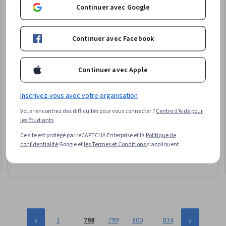
Continuer avec Google
Continuer avec Facebook
Continuer avec Apple
Inscrivez-vous avec votre organisation
Packt
QuickBooks - Just the Basics
Vous rencontrez des difficultés pour vous connecter ?
Centre d'Aide pour
les Étudiants
Compétences que vous acquerrez
:
QuickBooks (Accounting
Software), Reconciliation, Financial Reporting, Bookkeeping,
Ce site est protégé par reCAPTCHA Enterprise et la
Politique de
Inventory Management, Ledgers (Accounting), Accounting,
confidentialité
Google et
les Termes et Conditions
s'appliquent.
Inventory Management System, Workflow Management,
Débutant · Spécialisation · 1 à 3 mois
Inventory Control, Accounting Software, Sales Tax, Accounting
Records, Small Business Accounting, Balancing (Ledger/Billing),
Accounting Systems, Business Reporting, Accounts Payable
and Receivable, Expense Management, Financial Data
…
…
1
798
799
800
834