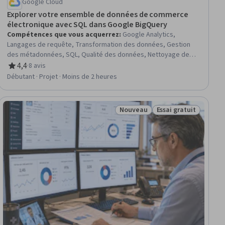
Google Cloud
Explorer votre ensemble de données de commerce
électronique avec SQL dans Google BigQuery
Compétences que vous acquerrez
:
Google Analytics,
Langages de requête, Transformation des données, Gestion
des métadonnées, SQL, Qualité des données, Nettoyage des
données, Analyse des données, Accès aux données, Big Data,
4,4
·
8 avis
évaluation, 4,4 sur 5 étoiles
Google Cloud Platform
Débutant · Projet · Moins de 2 heures
Nouveau
Essai gratuit
tuit
Statut : Nouveau
Statut : Essai gratui