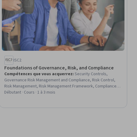
ISC2
Foundations of Governance, Risk, and Compliance
Compétences que vous acquerrez
:
Security Controls,
Governance Risk Management and Compliance, Risk Control,
Risk Management, Risk Management Framework, Compliance
Management, Compliance Auditing, Cyber Governance,
Débutant · Cours · 1 à 3 mois
Enterprise Risk Management (ERM), Data Security, Information
Privacy, Continuous Monitoring, Auditing, Information Systems
Security, Regulatory Compliance, Risk Analysis, Governance,
Document Management, Scope Management, Asset Protection