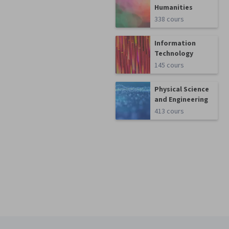
Humanities
338 cours
Information
Technology
145 cours
Physical Science
and Engineering
413 cours
Pied de page Coursera