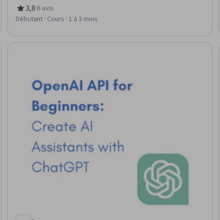
3,8
·
6 avis
évaluation, 3,8 sur 5 étoiles
Débutant · Cours · 1 à 3 mois