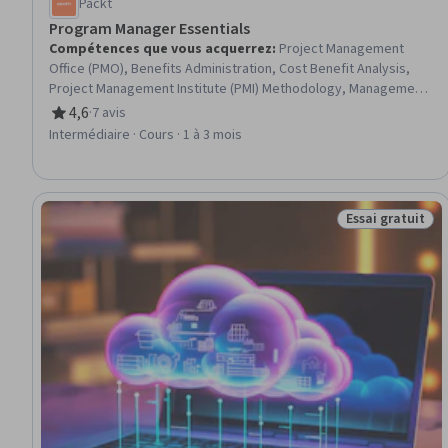
Packt
Program Manager Essentials
Compétences que vous acquerrez
:
Project Management
Office (PMO), Benefits Administration, Cost Benefit Analysis,
Project Management Institute (PMI) Methodology, Management
Training And Development, Scheduling, Stakeholder
4,6
·
7 avis
évaluation, 4,6 sur 5 étoiles
Engagement, Procurement
Intermédiaire · Cours · 1 à 3 mois
Essai gratuit
Statut : Essai g