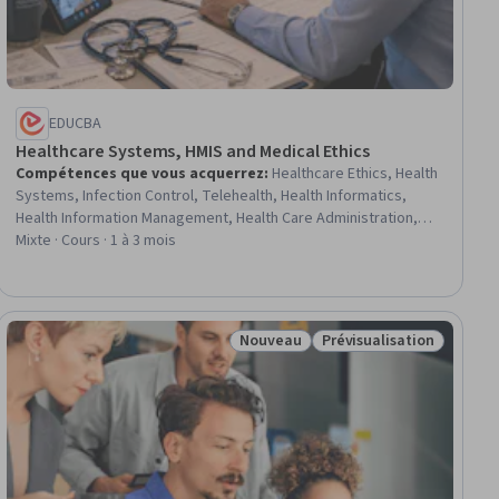
EDUCBA
Healthcare Systems, HMIS and Medical Ethics
Compétences que vous acquerrez
:
Healthcare Ethics, Health
Systems, Infection Control, Telehealth, Health Informatics,
Health Information Management, Health Care Administration,
Health Information Management and Medical Records, Health
Mixte · Cours · 1 à 3 mois
Care Procedure and Regulation, Health Administration, Health
Technology, Health Policy, Electronic Medical Record, Hand
Hygiene, Electronic Medical Record System, Community Health,
Patient-centered Care, Statistical Methods, Ethical Standards
Nouveau
Prévisualisation
tuit
Statut : Nouveau
Statut : Prévisualisatio
And Conduct, Healthcare Project Management