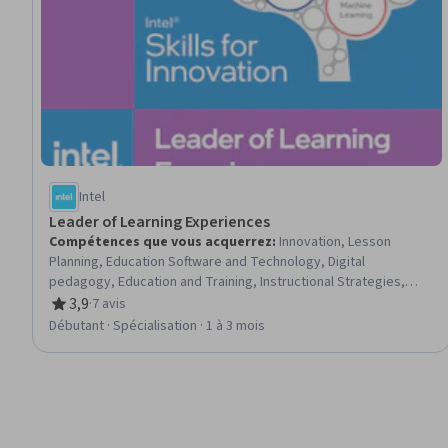
Intel
Leader of Learning Experiences
Compétences que vous acquerrez
:
Innovation, Lesson
Planning, Education Software and Technology, Digital
pedagogy, Education and Training, Instructional Strategies,
Teamwork, Collaboration, Classroom Management, Curriculum
3,9
·
7 avis
évaluation, 3,9 sur 5 étoiles
Planning, Creative Problem-Solving, Team Collaboration, Stress
Débutant · Spécialisation · 1 à 3 mois
Management, Technology Strategies, Technology Roadmaps,
Social Impact, Communication Strategies, Instructional Design,
digital literacy, Artificial Intelligence