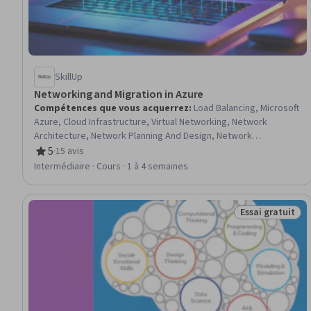
SkillUp
Networking and Migration in Azure
Compétences que vous acquerrez
:
Load Balancing, Microsoft
Azure, Cloud Infrastructure, Virtual Networking, Network
Architecture, Network Planning And Design, Network
Infrastructure, Cloud Computing Architecture, Network
5
·
15 avis
évaluation, 5 sur 5 étoiles
Administration, General Networking, Firewall, Network Security,
Intermédiaire · Cours · 1 à 4 semaines
Cloud Management, IT Automation, Data Migration, Virtual
Machines, Microsoft SQL Servers, Performance Tuning,
Scalability, Database Architecture and Administration
Essai gratuit
Statut : Essai g