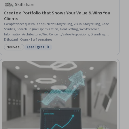
Skillshare
Create a Portfolio that Shows Your Value & Wins You
Clients
Compétences que vous acquerrez
:
Storytelling, Visual Storytelling, Case
Studies, Search Engine Optimization, Goal Setting, Web Presence,
Information Architecture, Web Content, Value Propositions, Branding,
Personal Attributes, Target Audience
Débutant · Cours · 1 à 4 semaines
Nouveau
Essai gratuit
Catégorie : Nouveau
Statut : Essai gratuit