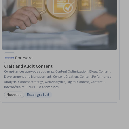
Coursera
Craft and Audit Content
Compétences que vous acquerrez
:
Content Optimization, Blogs, Content
Development and Management, Content Creation, Content Performance
Analysis, Content Strategy, Web Analytics, Digital Content, Content
Marketing, Search Engine Optimization, Web Analytics and SEO, Keyword
Intermédiaire · Cours · 1 à 4 semaines
Research, Google Analytics, Content Management, Marketing Analytics,
Nouveau
Essai gratuit
Catégorie : Nouveau
Statut : Essai gratuit
Data-Driven Marketing, Brand Strategy, Data Analysis, Audit Planning,
Safety Audits