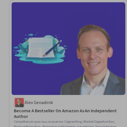
Alex Genadinik
Become A Bestseller On Amazon As An Independent
Author
Compétences que vous acquerrez
:
Copywriting, Market Opportunities,
Product Promotion, Promotional Strategies, Advertising, Search Engine