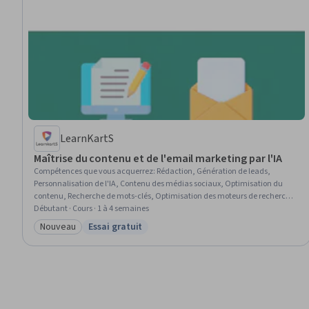
LearnKartS
Maîtrise du contenu et de l'email marketing par l'IA
Compétences que vous acquerrez
:
Rédaction, Génération de leads,
Personnalisation de l'IA, Contenu des médias sociaux, Optimisation du
contenu, Recherche de mots-clés, Optimisation des moteurs de recherche,
Marketing de contenu, Ingénierie rapide, IA générative, Marketing
Débutant · Cours · 1 à 4 semaines
numérique, Stratégie de contenu, Automatisation du marketing,
Nouveau
Essai gratuit
Catégorie : Nouveau
Statut : Essai gratuit
Programmation du contenu, Automatisation, Création de contenu,
Marketing par courrier électronique, Blogs, Campagnes personnalisées,
ChatGPT