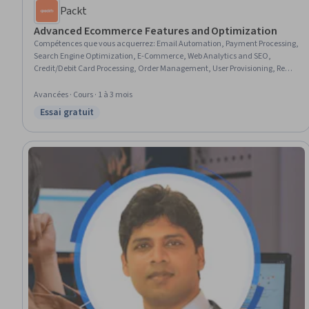
Packt
Advanced Ecommerce Features and Optimization
Compétences que vous acquerrez
:
Email Automation, Payment Processing,
Search Engine Optimization, E-Commerce, Web Analytics and SEO,
Credit/Debit Card Processing, Order Management, User Provisioning, Real
Time Data, Merchandising, User Feedback, Transaction Processing,
Promotional Strategies
Avancées · Cours · 1 à 3 mois
Essai gratuit
Statut : Essai gratuit