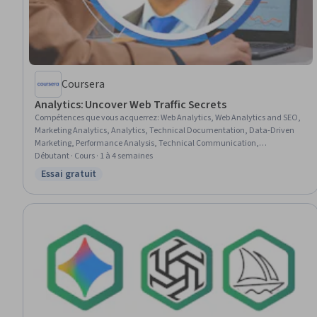
Coursera
Analytics: Uncover Web Traffic Secrets
Compétences que vous acquerrez
:
Web Analytics, Web Analytics and SEO,
Marketing Analytics, Analytics, Technical Documentation, Data-Driven
Marketing, Performance Analysis, Technical Communication,
Performance Metric, Data Literacy, Data-Driven Decision-Making
Débutant · Cours · 1 à 4 semaines
Essai gratuit
Statut : Essai gratuit