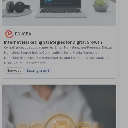
EDUCBA
Internet Marketing Strategies for Digital Growth
Compétences que vous acquerrez
:
Email Marketing, Web Presence, Digital
Marketing, Search Engine Optimization, Social Media Marketing,
Marketing Strategies, Marketing Strategy and Techniques, Web Analytics
and SEO, Social Media Strategy, Digital Analysis, Web Content, E-
Mixte · Cours · 1 à 4 semaines
Commerce, Marketing, Digital Marketing Campaigns, Content Creation,
Nouveau
Essai gratuit
Catégorie : Nouveau
Statut : Essai gratuit
Driving engagement, Target Audience, Content Management, B2B Sales