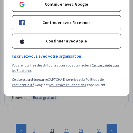
Continuer avec Google
Continuer avec Facebook
Continuer avec Apple
Inscrivez-vous avec votre organisation
Edureka
Vous rencontrez des difficultés pour vous connecter ?
Centre d'Aide pour
GA4 Implementation with Google Tag Manager
les Étudiants
Compétences que vous acquerrez
:
Customer Analysis, Web Analytics,
Marketing Analytics, Web Analytics and SEO, Campaign Management,
Ce site est protégé par reCAPTCHA Enterprise et la
Politique de
Digital Marketing Campaigns, Digital Marketing, Business Analytics,
confidentialité
Google et
les Termes et Conditions
s'appliquent.
Campaign Planning, Digital Marketing Tools, Performance Analysis, User
Intermédiaire · Cours · 1 à 4 semaines
Research, Marketing Strategies, Data Analysis, Analysis, Digital Brand
Nouveau
Essai gratuit
Catégorie : Nouveau
Statut : Essai gratuit
Strategy, Market Analysis, Marketing Planning, Marketing Strategy and
Techniques, Data Validation
…
…
1
27
28
29
31