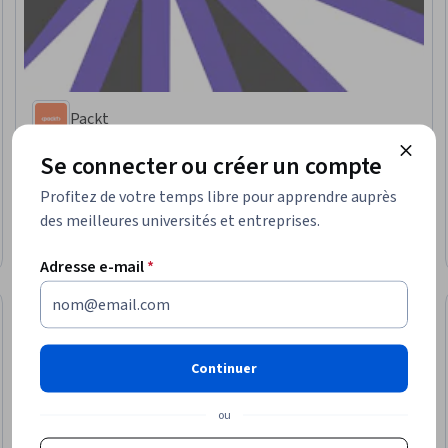
Packt
Développement avancé, Python et déploiement
Se connecter ou créer un compte
Compétences que vous acquerrez
:
Développement du programme,
Déploiement des applications, Optimisation du contenu, Recherche de
Profitez de votre temps libre pour apprendre auprès
mots-clés, Optimisation des moteurs de recherche, Programmation
des meilleures universités et entreprises.
orientée objet (POO), jQuery, Validation des données, Serveurs web
Intermédiaire · Cours · 1 à 4 semaines
Essai gratuit
Statut : Essai gratuit
Adresse e-mail
*
Continuer
ou