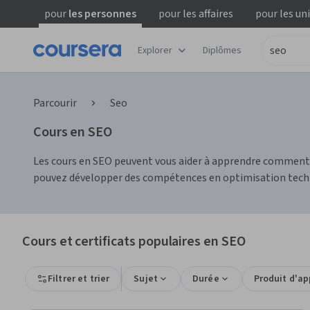
pour
les personnes
pour
les affaires
pour
les un
Explorer
Diplômes
Parcourir
Seo
Cours en SEO
Les cours en SEO peuvent vous aider à apprendre comment o
pouvez développer des compétences en optimisation techni
Cours et certificats populaires en SEO
Filtrer et trier
Sujet
Durée
Produit d'a