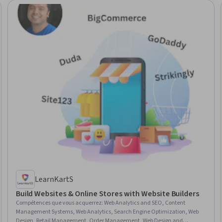
LearnKartS
Build Websites & Online Stores with Website Builders
Compétences que vous acquerrez
:
Web Analytics and SEO, Content
Management Systems, Web Analytics, Search Engine Optimization, Web
Design, Retail Management, Order Management, Web Design and