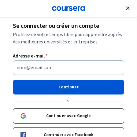
Inscrivez-vous gratuitement
Se connecter ou créer un compte
Parcourir
Profitez de votre temps libre pour apprendre auprès
Cours en Génie logiciel
des meilleures universités et entreprises.
Les cours en génie logiciel peuvent vous aider à comprendre
Adresse e-mail
*
comment concevoir, développer et tester des applications.
Vous pouvez développer des compétences en architecture,
programmation, gestion du code et résolution de
problèmes.
Continuer
ou
Cours et certificats populaires en Génie logiciel
Continuer avec Google
Filtrer et trier
Sujet
Durée
Produit d'appr
Continuer avec Facebook